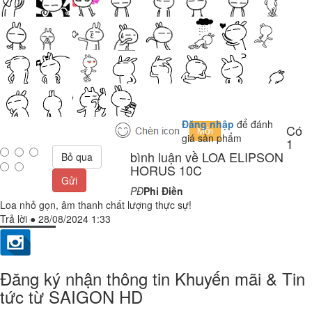
Đăng nhập
để đánh
Có
giá sản phẩm
1
bình luận về LOA ELIPSON
Bỏ qua
HORUS 10C
Gửi
PĐ
Phi Điền
Loa nhỏ gọn, âm thanh chất lượng thực sự!
Trả lời
●
28/08/2024 1:33
Đăng ký nhận thông tin Khuyến mãi & Tin
tức từ SAIGON HD