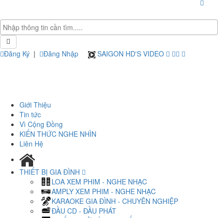
Đăng Ký
|
Đăng Nhập
SAIGON HD'S VIDEO
Giới Thiệu
Tin tức
Vì Cộng Đồng
KIẾN THỨC NGHE NHÌN
Liên Hệ
THIẾT BỊ GIA ĐÌNH
LOA XEM PHIM - NGHE NHẠC
AMPLY XEM PHIM - NGHE NHẠC
KARAOKE GIA ĐÌNH - CHUYÊN NGHIỆP
ĐẦU CD - ĐẦU PHÁT