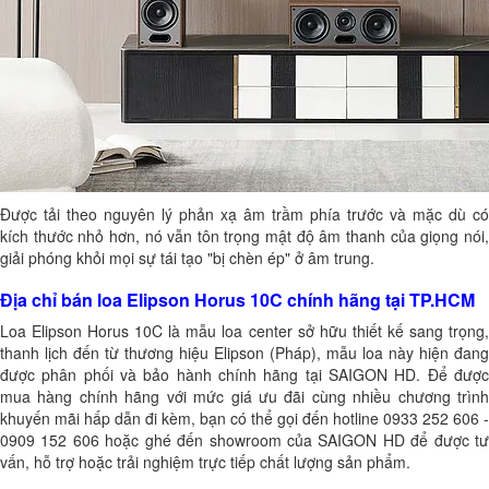
Được tải theo nguyên lý phản xạ âm trầm phía trước và mặc dù có
kích thước nhỏ hơn, nó vẫn tôn trọng mật độ âm thanh của giọng nói,
giải phóng khỏi mọi sự tái tạo "bị chèn ép" ở âm trung.
Địa chỉ bán loa Elipson Horus 10C chính hãng tại TP.HCM
Loa Elipson Horus 10C là mẫu loa center sở hữu thiết kế sang trọng,
thanh lịch đến từ thương hiệu Elipson (Pháp), mẫu loa này hiện đang
được phân phối và bảo hành chính hãng tại SAIGON HD. Để được
mua hàng chính hãng với mức giá ưu đãi cùng nhiều chương trình
khuyến mãi hấp dẫn đi kèm, bạn có thể gọi đến hotline 0933 252 606 -
0909 152 606 hoặc ghé đến showroom của SAIGON HD để được tư
vấn, hỗ trợ hoặc trải nghiệm trực tiếp chất lượng sản phẩm.