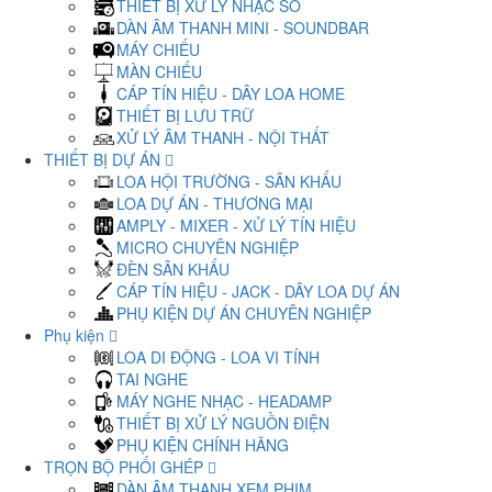
THIẾT BỊ XỬ LÝ NHẠC SỐ
DÀN ÂM THANH MINI - SOUNDBAR
MÁY CHIẾU
MÀN CHIẾU
CÁP TÍN HIỆU - DÂY LOA HOME
THIẾT BỊ LƯU TRỮ
XỬ LÝ ÂM THANH - NỘI THẤT
THIẾT BỊ DỰ ÁN
LOA HỘI TRƯỜNG - SÂN KHẤU
LOA DỰ ÁN - THƯƠNG MẠI
AMPLY - MIXER - XỬ LÝ TÍN HIỆU
MICRO CHUYÊN NGHIỆP
ĐÈN SÂN KHẤU
CÁP TÍN HIỆU - JACK - DÂY LOA DỰ ÁN
PHỤ KIỆN DỰ ÁN CHUYÊN NGHIỆP
Phụ kiện
LOA DI ĐỘNG - LOA VI TÍNH
TAI NGHE
MÁY NGHE NHẠC - HEADAMP
THIẾT BỊ XỬ LÝ NGUỒN ĐIỆN
PHỤ KIỆN CHÍNH HÃNG
TRỌN BỘ PHỐI GHÉP
DÀN ÂM THANH XEM PHIM