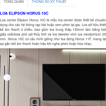
TỔNG QUAN
THÔNG SỐ KỸ THUẬT
LOA ELIPSON HORUS 10C
Loa center Elipson Horus 10C là mẫu loa center được thiết kế chuyên
dụng cho các hệ thống rạp hát hoặc xem phim tại gia. Loa sở hữu thiết
kế âm thanh 2 chiều, bao gồm loa trung thấp 130mm làm bằng bột
giấy cellulose phủ sợi thủy tinh và loa tweeter vòm lụa neodymium 25
mm. Horus 10C có cấu hình giống như loa đứng Horus 11F, mang lại
sự gắn kết âm thanh hoàn hảo khi nghe phim hoặc hòa nhạc.