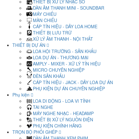
THIẾT BỊ XỬ LÝ NHẠC SỐ
DÀN ÂM THANH MINI - SOUNDBAR
MÁY CHIẾU
MÀN CHIẾU
CÁP TÍN HIỆU - DÂY LOA HOME
THIẾT BỊ LƯU TRỮ
XỬ LÝ ÂM THANH - NỘI THẤT
THIẾT BỊ DỰ ÁN
LOA HỘI TRƯỜNG - SÂN KHẤU
LOA DỰ ÁN - THƯƠNG MẠI
AMPLY - MIXER - XỬ LÝ TÍN HIỆU
MICRO CHUYÊN NGHIỆP
ĐÈN SÂN KHẤU
CÁP TÍN HIỆU - JACK - DÂY LOA DỰ ÁN
PHỤ KIỆN DỰ ÁN CHUYÊN NGHIỆP
Phụ kiện
LOA DI ĐỘNG - LOA VI TÍNH
TAI NGHE
MÁY NGHE NHẠC - HEADAMP
THIẾT BỊ XỬ LÝ NGUỒN ĐIỆN
PHỤ KIỆN CHÍNH HÃNG
TRỌN BỘ PHỐI GHÉP
DÀN ÂM THANH XEM PHIM