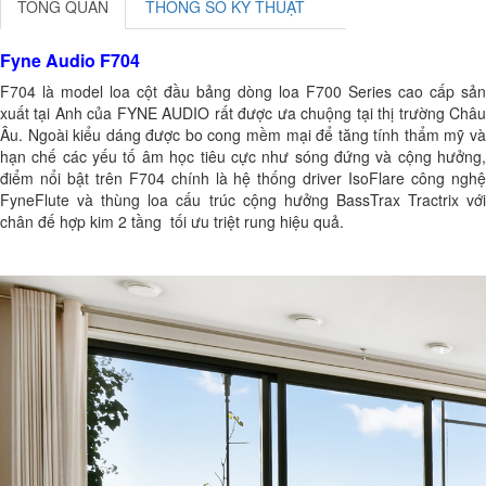
TỔNG QUAN
THÔNG SỐ KỸ THUẬT
Fyne Audio F704
F704 là model loa cột đầu bảng dòng loa F700 Series cao cấp sản
xuất tại Anh của FYNE AUDIO rất được ưa chuộng tại thị trường Châu
Âu. Ngoài kiểu dáng được bo cong mềm mại để tăng tính thẩm mỹ và
hạn chế các yếu tố âm học tiêu cực như sóng đứng và cộng hưởng,
điểm nổi bật trên F704 chính là hệ thống driver IsoFlare công nghệ
FyneFlute và thùng loa cấu trúc cộng hưởng BassTrax Tractrix với
chân đế hợp kim 2 tầng tối ưu triệt rung hiệu quả.