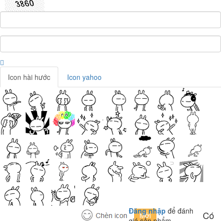
Icon hài hước
Icon yahoo
Đăng nhập
để đánh
Có
giá sản phẩm