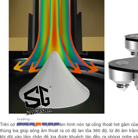
Trên cơ sở thiết lập 1 trục tán âm hình nón tại cổng thoát hơi gầm của
thùng loa giúp sóng âm thoát ra có độ lan tỏa 360 độ, từ đó âm trầm
khi dội vào tấm chân đế loa được khuếch tán đều ra phòng nghe và