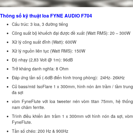
Thông số kỹ thuật loa FYNE AUDIO F704
Cấu trúc: 3 loa, 3 đường tiếng
Công suất bộ khuếch đại được đề xuất (Watt RMS): 20 – 300W
Xử lý công suất đỉnh (Watt): 600W
Xử lý nguồn liên tục (Watt RMS): 150W
Độ nhạy (2,83 Volt @ 1m): 96dB
Trở kháng danh nghĩa: 8 Ohm
Đáp ứng tần số (-6dB điển hình trong phòng): 24Hz- 26kHz
Củ bass/mid IsoFlare 1 x 300mm, hình nón âm trầm / tầm trung
đa sợi
vòm FyneFlute với loa tweeter nén vòm titan 75mm, hệ thống
nam châm ferrite.
Trình điều khiển âm trầm 1 x 300mm với hình nón đa sợi, vòm
FyneFlute.
Tần số chéo: 200 Hz & 900Hz