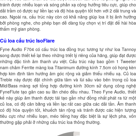
tránh được nhiễu loạn và sóng phản xạ cộng hưởng tiêu cực, giúp cho
dải trầm có được sự liền lạc và độ hòa quyện tốt hơn với 2 dải trung và
cao. Ngoài ra, cấu trúc này còn có khả năng giúp loa ít bị ảnh hưởng
bởi phòng nghe, cho phép bạn dễ dàng tùy chọn vị trí đặt để hài hòa
thẩm mỹ gian phòng.
Củ loa cấu trúc IsoFlare
Fyne Audio F704 có cấu trúc loa đồng trục tương tự như loa Tannoy
song được thiết kế lại theo những triết lý riêng của hãng, giúp đạt được
những đặc tính âm thanh ưu việt. Cấu trúc này bao gồm 1 Tweeter
nam châm Ferrite màng loa Titanimum đường kính 7.5cm có họng kèn
hợp kim định tâm hướng âm góc rộng và giảm thiểu nhiễu xạ. Củ loa
Treble này được đặt chính giữa tâm và lùi sâu vào bên trong củ loa
Mid/Bass màng sợi tổng hợp đường kính 30cm sử dụng công nghệ
FyneFlute tạo gân cao su lằn chéo đều nhau. Theo Fyne Audio, thiết
kế này giúp âm thanh được tái tạo gần như đồng nhất phát ra từ một
củ loa, có độ cân bằng và liền lạc rất cao giữa các dải tần. Âm thanh
có độ hòa quyện tốt, khuếch tán rộng và tránh được các hiện tượng
tiêu cực như nhiễu loạn, méo tiếng hay đặc biệt là sự lệch pha, vốn
thường gặp phải ở những cấu trúc loa thông thường.