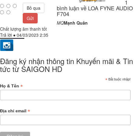
1
bình luận về LOA FYNE AUDIO
Bỏ qua
F704
Gửi
MQ
Mạnh Quân
Chất lượng âm thanh tốt
Trả lời
●
04/03/2023 2:35
Đăng ký nhận thông tin Khuyến mãi & Tin
tức từ SAIGON HD
*
Bắt buộc nhập!
*
Họ & Tên
*
Địa chỉ email