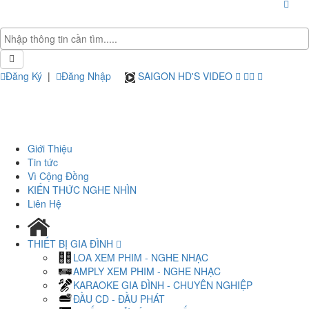
Đăng Ký
|
Đăng Nhập
SAIGON HD'S VIDEO
Giới Thiệu
Tin tức
Vì Cộng Đồng
KIẾN THỨC NGHE NHÌN
Liên Hệ
THIẾT BỊ GIA ĐÌNH
LOA XEM PHIM - NGHE NHẠC
AMPLY XEM PHIM - NGHE NHẠC
KARAOKE GIA ĐÌNH - CHUYÊN NGHIỆP
ĐẦU CD - ĐẦU PHÁT