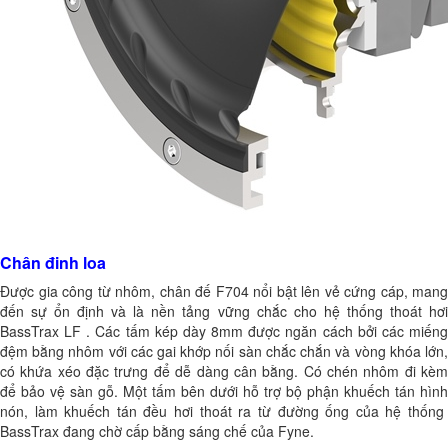
Chân đinh loa
Được gia công từ nhôm, chân đế F704 nổi bật lên vẻ cứng cáp, mang
đến sự ổn định và là nền tảng vững chắc cho hệ thống thoát hơi
BassTrax LF . Các tấm kép dày 8mm được ngăn cách bởi các miếng
đệm bằng nhôm với các gai khớp nối sàn chắc chắn và vòng khóa lớn,
có khứa xéo đặc trưng để dễ dàng cân bằng. Có chén nhôm đi kèm
để bảo vệ sàn gỗ. Một tấm bên dưới hỗ trợ bộ phận khuếch tán hình
nón, làm khuếch tán đều hơi thoát ra từ đường ống của hệ thống
BassTrax đang chờ cấp bằng sáng chế của Fyne.