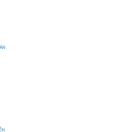
 ÁN
IỄN