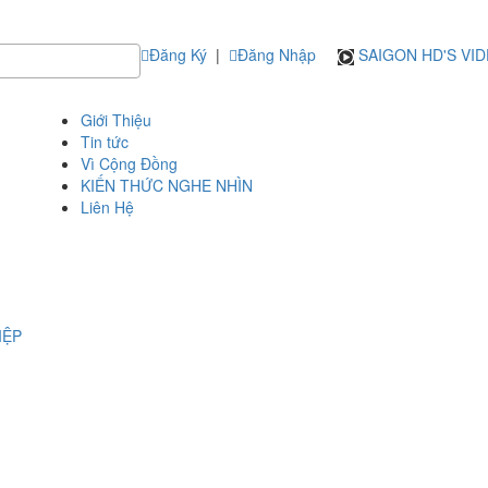
Đăng Ký
|
Đăng Nhập
SAIGON HD'S VI
Giới Thiệu
Tin tức
Vì Cộng Đồng
KIẾN THỨC NGHE NHÌN
Liên Hệ
IỆP