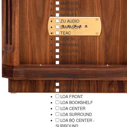
AMPHION
PIONEER
INFINITY
ZU AUDIO
DIAPASON
TEAC
DENON
PARAMAX
QUADRAL
MISSION
ACOUSTIC ENERGY
Danh mục
LOA HI-END
LOA BỘ 5.0/ 5.1
LOA FRONT
LOA BOOKSHELF
LOA CENTER
LOA SURROUND
LOA BỘ CENTER -
SURROUND