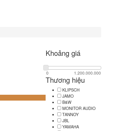
Khoảng giá
Thương hiệu
KLIPSCH
JAMO
B&W
MONITOR AUDIO
TANNOY
JBL
YAMAHA