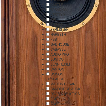
CASTLE
PARADIGM
VESTLYD
REL
EDIFIER
PERLISTEN
HARBETH
PSB
GADHOUSE
CABASSE
AUDIO PRO
SUMICO
SENNHEISER
CANTON
UNISON
RESEARCH
MARTIN LOGAN
CAMBRIDGE AUDIO
DAVIS ACOUSTICS
FOCAL
BOSE