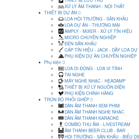
THIẾT BỊ LƯU TRỮ
XỬ LÝ ÂM THANH - NỘI THẤT
THIẾT BỊ DỰ ÁN
LOA HỘI TRƯỜNG - SÂN KHẤU
LOA DỰ ÁN - THƯƠNG MẠI
AMPLY - MIXER - XỬ LÝ TÍN HIỆU
MICRO CHUYÊN NGHIỆP
ĐÈN SÂN KHẤU
CÁP TÍN HIỆU - JACK - DÂY LOA DỰ
PHỤ KIỆN DỰ ÁN CHUYÊN NGHIỆP
Phụ kiện
LOA DI ĐỘNG - LOA VI TÍNH
TAI NGHE
MÁY NGHE NHẠC - HEADAMP
THIẾT BỊ XỬ LÝ NGUỒN ĐIỆN
PHỤ KIỆN CHÍNH HÃNG
TRỌN BỘ PHỐI GHÉP
DÀN ÂM THANH XEM PHIM
DÀN ÂM THANH NGHE NHẠC
DÀN ÂM THANH KARAOKE
COMBO THU ÂM - LIVESTREAM
ÂM THANH BEER CLUB - BAR
HỘI TRƯỜNG - SÂN KHẤU - BIỂU D