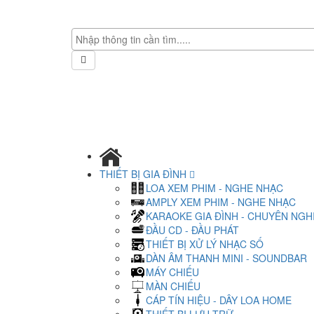
THIẾT BỊ GIA ĐÌNH
LOA XEM PHIM - NGHE NHẠC
AMPLY XEM PHIM - NGHE NHẠC
KARAOKE GIA ĐÌNH - CHUYÊN NGH
ĐẦU CD - ĐẦU PHÁT
THIẾT BỊ XỬ LÝ NHẠC SỐ
DÀN ÂM THANH MINI - SOUNDBAR
MÁY CHIẾU
MÀN CHIẾU
CÁP TÍN HIỆU - DÂY LOA HOME