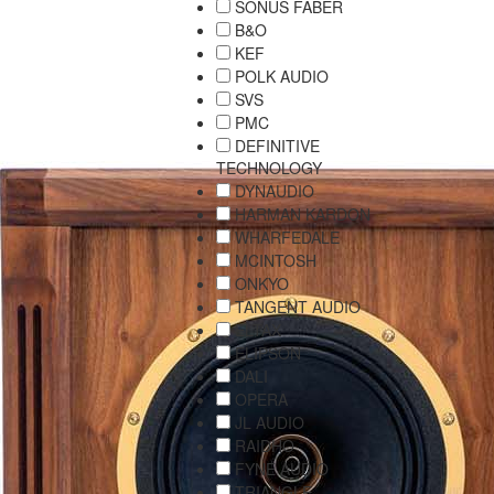
SONUS FABER
B&O
KEF
POLK AUDIO
SVS
PMC
DEFINITIVE
TECHNOLOGY
DYNAUDIO
HARMAN KARDON
WHARFEDALE
MCINTOSH
ONKYO
TANGENT AUDIO
ELTAX
ELIPSON
DALI
OPERA
JL AUDIO
RAIDHO
FYNE AUDIO
TRIANGLE