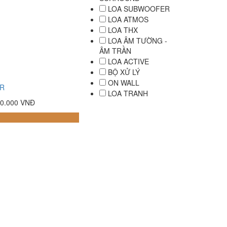
LOA SUBWOOFER
LOA ATMOS
LOA THX
LOA ÂM TƯỜNG -
ÂM TRẦN
LOA ACTIVE
BỘ XỬ LÝ
ON WALL
GR
LOA TRANH
00.000 VNĐ