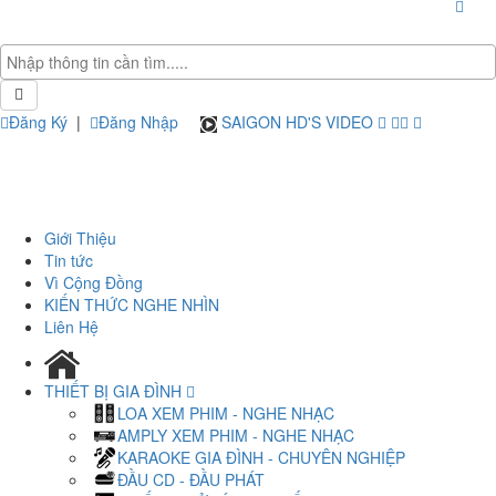
Đăng Ký
|
Đăng Nhập
SAIGON HD'S VIDEO
Giới Thiệu
Tin tức
Vì Cộng Đồng
KIẾN THỨC NGHE NHÌN
Liên Hệ
THIẾT BỊ GIA ĐÌNH
LOA XEM PHIM - NGHE NHẠC
AMPLY XEM PHIM - NGHE NHẠC
KARAOKE GIA ĐÌNH - CHUYÊN NGHIỆP
ĐẦU CD - ĐẦU PHÁT