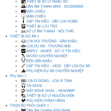
THIẾT BỊ XỬ LÝ NHẠC SỐ
DÀN ÂM THANH MINI - SOUNDBAR
MÁY CHIẾU
MÀN CHIẾU
CÁP TÍN HIỆU - DÂY LOA HOME
THIẾT BỊ LƯU TRỮ
XỬ LÝ ÂM THANH - NỘI THẤT
THIẾT BỊ DỰ ÁN
LOA HỘI TRƯỜNG - SÂN KHẤU
LOA DỰ ÁN - THƯƠNG MẠI
AMPLY - MIXER - XỬ LÝ TÍN HIỆU
MICRO CHUYÊN NGHIỆP
ĐÈN SÂN KHẤU
CÁP TÍN HIỆU - JACK - DÂY LOA DỰ ÁN
PHỤ KIỆN DỰ ÁN CHUYÊN NGHIỆP
Phụ kiện
LOA DI ĐỘNG - LOA VI TÍNH
TAI NGHE
MÁY NGHE NHẠC - HEADAMP
THIẾT BỊ XỬ LÝ NGUỒN ĐIỆN
PHỤ KIỆN CHÍNH HÃNG
TRỌN BỘ PHỐI GHÉP
DÀN ÂM THANH XEM PHIM