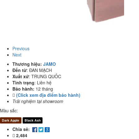
Previous
Next
Thương hiệu:
JAMO
Đến từ
:
ĐAN MẠCH
Xuất xứ
:
TRUNG QUỐC
Tình trạng
:
Liên hệ
Bảo hành:
12 tháng
(Click xem địa điểm bảo hành)
Trải nghiệm tại showroom
Màu sắc:
Dark Apple
Black Ash
Chia sẻ:
2,484