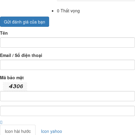
0
Thất vọng
Gửi đánh giá của bạn
Tên
Email / Số điện thoại
Mã bảo mật
Icon hài hước
Icon yahoo