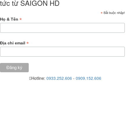
tức từ SAIGON HD
*
Bắt buộc nhập!
*
Họ & Tên
*
Địa chỉ email
Hotline:
0933.252.606
-
0909.152.606