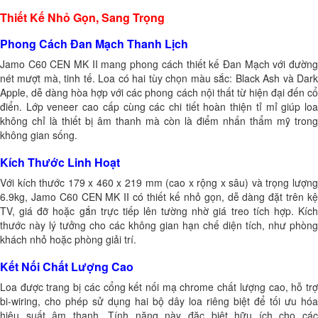
Thiết Kế Nhỏ Gọn, Sang Trọng
Phong Cách Đan Mạch Thanh Lịch
Jamo C60 CEN MK II mang phong cách thiết kế Đan Mạch với đường
nét mượt mà, tinh tế. Loa có hai tùy chọn màu sắc: Black Ash và Dark
Apple, dễ dàng hòa hợp với các phong cách nội thất từ hiện đại đến cổ
điển. Lớp veneer cao cấp cùng các chi tiết hoàn thiện tỉ mỉ giúp loa
không chỉ là thiết bị âm thanh mà còn là điểm nhấn thẩm mỹ trong
không gian sống.
Kích Thước Linh Hoạt
Với kích thước 179 x 460 x 219 mm (cao x rộng x sâu) và trọng lượng
6.9kg, Jamo C60 CEN MK II có thiết kế nhỏ gọn, dễ dàng đặt trên kệ
TV, giá đỡ hoặc gắn trực tiếp lên tường nhờ giá treo tích hợp. Kích
thước này lý tưởng cho các không gian hạn chế diện tích, như phòng
khách nhỏ hoặc phòng giải trí.
Kết Nối Chất Lượng Cao
Loa được trang bị các cổng kết nối mạ chrome chất lượng cao, hỗ trợ
bi-wiring, cho phép sử dụng hai bộ dây loa riêng biệt để tối ưu hóa
hiệu suất âm thanh. Tính năng này đặc biệt hữu ích cho các