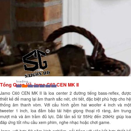
Tổng Quan Về Jamo C60 CEN MK II
Jamo C60 CEN MK II là loa center 2 đường tiếng bass-reflex, được
thiết kế để mang lại âm thanh sắc nét, chi tiết, đặc biệt phù hợp cho hệ
thống âm thanh vòm. Với cấu hình gồm hai woofer 4 inch và một
tweeter 1 inch, loa đảm bảo tái hiện giọng thoại rõ ràng, âm trung
mượt mà và âm trầm đủ lực. Dải tần số từ 55Hz đến 20kHz giúp loa
đáp ứng tốt nhu cầu xem phim, nghe nhạc hoặc chơi game.
Jamo, với hơn 50 năm kinh nghiệm, nổi tiếng với việc kết hợp thiết kế