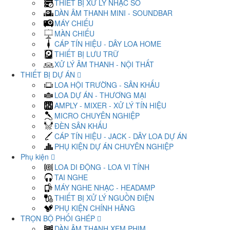
THIẾT BỊ XỬ LÝ NHẠC SỐ
DÀN ÂM THANH MINI - SOUNDBAR
MÁY CHIẾU
MÀN CHIẾU
CÁP TÍN HIỆU - DÂY LOA HOME
THIẾT BỊ LƯU TRỮ
XỬ LÝ ÂM THANH - NỘI THẤT
THIẾT BỊ DỰ ÁN
LOA HỘI TRƯỜNG - SÂN KHẤU
LOA DỰ ÁN - THƯƠNG MẠI
AMPLY - MIXER - XỬ LÝ TÍN HIỆU
MICRO CHUYÊN NGHIỆP
ĐÈN SÂN KHẤU
CÁP TÍN HIỆU - JACK - DÂY LOA DỰ ÁN
PHỤ KIỆN DỰ ÁN CHUYÊN NGHIỆP
Phụ kiện
LOA DI ĐỘNG - LOA VI TÍNH
TAI NGHE
MÁY NGHE NHẠC - HEADAMP
THIẾT BỊ XỬ LÝ NGUỒN ĐIỆN
PHỤ KIỆN CHÍNH HÃNG
TRỌN BỘ PHỐI GHÉP
DÀN ÂM THANH XEM PHIM