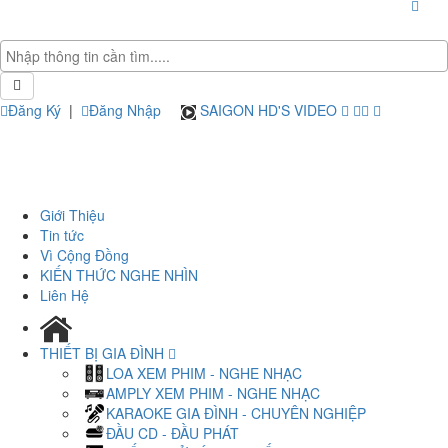
Đăng Ký
|
Đăng Nhập
SAIGON HD'S VIDEO
Giới Thiệu
Tin tức
Vì Cộng Đồng
KIẾN THỨC NGHE NHÌN
Liên Hệ
THIẾT BỊ GIA ĐÌNH
LOA XEM PHIM - NGHE NHẠC
AMPLY XEM PHIM - NGHE NHẠC
KARAOKE GIA ĐÌNH - CHUYÊN NGHIỆP
ĐẦU CD - ĐẦU PHÁT