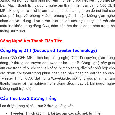
Đan Mạch thanh lịch và công nghệ âm thanh hiện đại. Jamo C60 CEN
MK II không chỉ là thiết bị âm thanh mà còn là một món đồ nội thất cao
cấp, phù hợp với phòng khách, phòng giải trí hoặc không gian nghe
nhạc chuyên dụng. Loa được thiết kế để tích hợp mượt mà với các
mẫu loa khác trong dòng C60, đảm bảo âm thanh đồng nhất trong hệ
thống surround.
Công Nghệ Âm Thanh Tiên Tiến
Công Nghệ DTT (Decoupled Tweeter Technology)
Jamo C60 CEN MK II tích hợp công nghệ DTT độc quyền, giảm rung
động từ thùng loa truyền đến tweeter hơn 20dB. Công nghệ này giúp
âm cao trong trẻo, chi tiết và không bị méo tiếng, đặc biệt phù hợp cho
các đoạn hội thoại trong phim hoặc các bản nhạc có dải tần số cao.
Tweeter 1 inch được đặt trong WaveGuide, mở rộng góc phân tán âm
thanh, mang lại trải nghiệm nghe đồng đều, ngay cả khi người nghe
không ngồi trực diện.
Cấu Trúc Loa 2 Đường Tiếng
Loa được trang bị cấu trúc 2 đường tiếng với:
Tweeter: 1 inch (25mm), tái tạo âm cao sắc nét, tự nhiên.