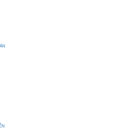
 ÁN
IỄN