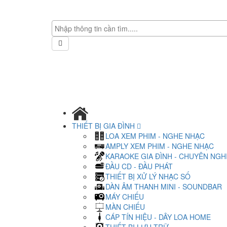
THIẾT BỊ GIA ĐÌNH
LOA XEM PHIM - NGHE NHẠC
AMPLY XEM PHIM - NGHE NHẠC
KARAOKE GIA ĐÌNH - CHUYÊN NGH
ĐẦU CD - ĐẦU PHÁT
THIẾT BỊ XỬ LÝ NHẠC SỐ
DÀN ÂM THANH MINI - SOUNDBAR
MÁY CHIẾU
MÀN CHIẾU
CÁP TÍN HIỆU - DÂY LOA HOME