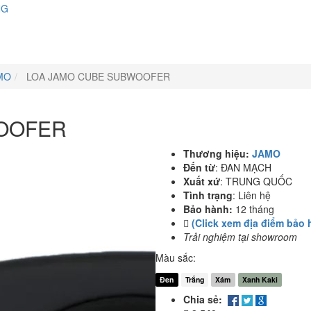
NG
MO
LOA JAMO CUBE SUBWOOFER
OOFER
Thương hiệu:
JAMO
Đến từ
:
ĐAN MẠCH
Xuất xứ
:
TRUNG QUỐC
Tình trạng
:
Liên hệ
Bảo hành:
12 tháng
(Click xem địa điểm bảo 
Trải nghiệm tại showroom
Màu sắc:
Đen
Trắng
Xám
Xanh Kaki
Chia sẻ: