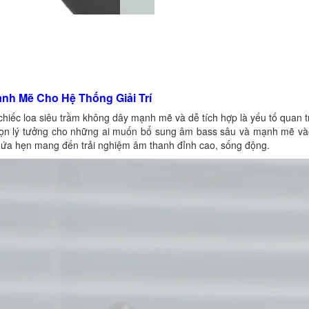
 Mẽ Cho Hệ Thống Giải Trí
một chiếc loa siêu trầm không dây mạnh mẽ và dễ tích hợp là yếu tố qu
ý tưởng cho những ai muốn bổ sung âm bass sâu và mạnh mẽ vào hệ 
i hứa hẹn mang đến trải nghiệm âm thanh đỉnh cao, sống động.