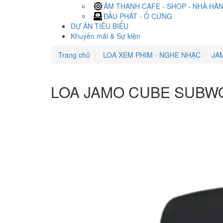
ÂM THANH CAFE - SHOP - NHÀ HÀ
ĐẦU PHÁT - Ổ CỨNG
DỰ ÁN TIÊU BIỂU
Khuyến mãi & Sự kiện
Trang chủ
LOA XEM PHIM - NGHE NHẠC
JA
LOA JAMO CUBE SUBW