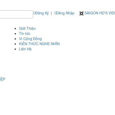
Đăng Ký
|
Đăng Nhập
SAIGON HD'S VI
Giới Thiệu
Tin tức
Vì Cộng Đồng
KIẾN THỨC NGHE NHÌN
Liên Hệ
IỆP