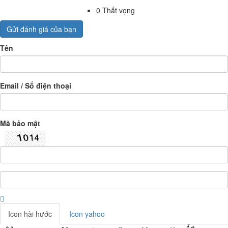
0
Thất vọng
Gửi đánh giá của bạn
Tên
Email / Số điện thoại
Mã bảo mật
Icon hài hước
Icon yahoo