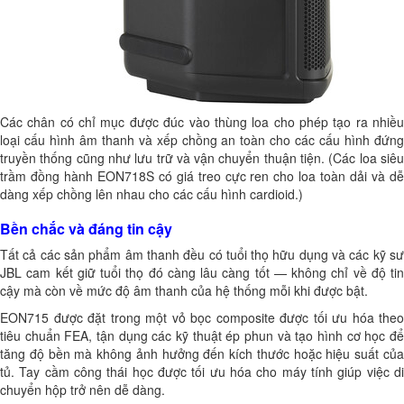
Các chân có chỉ mục được đúc vào thùng loa cho phép tạo ra nhiều
loại cấu hình âm thanh và xếp chồng an toàn cho các cấu hình đứng
truyền thống cũng như lưu trữ và vận chuyển thuận tiện. (Các loa siêu
trầm đồng hành EON718S có giá treo cực ren cho loa toàn dải và dễ
dàng xếp chồng lên nhau cho các cấu hình cardioid.)
Bền chắc và đáng tin cậy
Tất cả các sản phẩm âm thanh đều có tuổi thọ hữu dụng và các kỹ sư
JBL cam kết giữ tuổi thọ đó càng lâu càng tốt — không chỉ về độ tin
cậy mà còn về mức độ âm thanh của hệ thống mỗi khi được bật.
EON715 được đặt trong một vỏ bọc composite được tối ưu hóa theo
tiêu chuẩn FEA, tận dụng các kỹ thuật ép phun và tạo hình cơ học để
tăng độ bền mà không ảnh hưởng đến kích thước hoặc hiệu suất của
tủ. Tay cầm công thái học được tối ưu hóa cho máy tính giúp việc di
chuyển hộp trở nên dễ dàng.