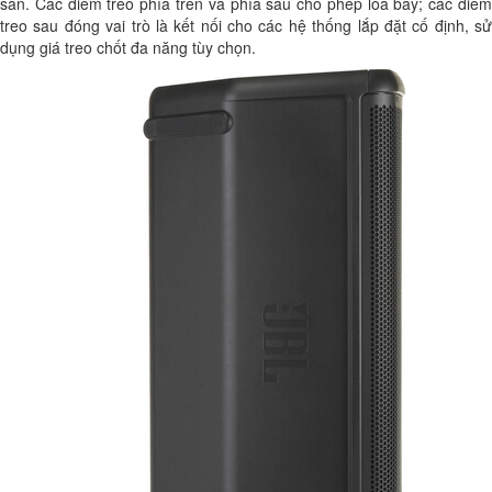
sàn. Các điểm treo phía trên và phía sau cho phép loa bay; các điểm
treo sau đóng vai trò là kết nối cho các hệ thống lắp đặt cố định, sử
dụng giá treo chốt đa năng tùy chọn.