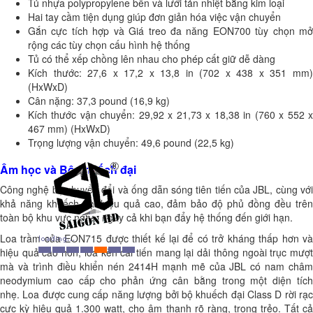
Tủ nhựa polypropylene bền và lưới tản nhiệt bằng kim loại
Hai tay cầm tiện dụng giúp đơn giản hóa việc vận chuyển
Gắn cực tích hợp và Giá treo đa năng EON700 tùy chọn mở
rộng các tùy chọn cấu hình hệ thống
Tủ có thể xếp chồng lên nhau cho phép cất giữ dễ dàng
Kích thước: 27,6 x 17,2 x 13,8 in (702 x 438 x 351 mm)
(HxWxD)
Cân nặng: 37,3 pound (16,9 kg)
Kích thước vận chuyển: 29,92 x 21,73 x 18,38 in (760 x 552 x
467 mm) (HxWxD)
Trọng lượng vận chuyển: 49,6 pound (22,5 kg)
Âm học và Bộ khuếch đại
Công nghệ bộ chuyển đổi và ống dẫn sóng tiên tiến của JBL, cùng với
khả năng khuếch đại hiệu quả cao, đảm bảo độ phủ đồng đều trên
toàn bộ khu vực nghe, ngay cả khi bạn đẩy hệ thống đến giới hạn.
Loa trầm của EON715 được thiết kế lại để có trở kháng thấp hơn và
hiệu quả cao hơn, loa kèn cải tiến mang lại dải thông ngoài trục mượt
mà và trình điều khiển nén 2414H mạnh mẽ của JBL có nam châm
neodymium cao cấp cho phản ứng cân bằng trong một diện tích
nhẹ. Loa được cung cấp năng lượng bởi bộ khuếch đại Class D rời rạc
cực kỳ hiệu quả 1.300 watt, cho âm thanh rõ ràng, trong trẻo. Tất cả