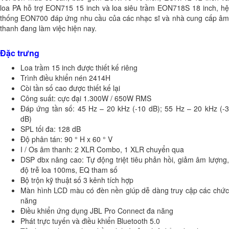
loa PA hỗ trợ EON715 15 inch và loa siêu trầm EON718S 18 inch, hệ
thống EON700 đáp ứng nhu cầu của các nhạc sĩ và nhà cung cấp âm
thanh đang làm việc hiện nay.
Đặc trưng
Loa trầm 15 inch được thiết kế riêng
Trình điều khiển nén 2414H
Còi tần số cao được thiết kế lại
Công suất: cực đại 1.300W / 650W RMS
Đáp ứng tần số: 45 Hz – 20 kHz (-10 dB); 55 Hz – 20 kHz (-3
dB)
SPL tối đa: 128 dB
Độ phân tán: 90 ° H x 60 ° V
I / Os âm thanh: 2 XLR Combo, 1 XLR chuyển qua
DSP dbx nâng cao: Tự động triệt tiêu phản hồi, giảm âm lượng,
độ trễ loa 100ms, EQ tham số
Bộ trộn kỹ thuật số 3 kênh tích hợp
Màn hình LCD màu có đèn nền giúp dễ dàng truy cập các chức
năng
Điều khiển ứng dụng JBL Pro Connect đa năng
Phát trực tuyến và điều khiển Bluetooth 5.0