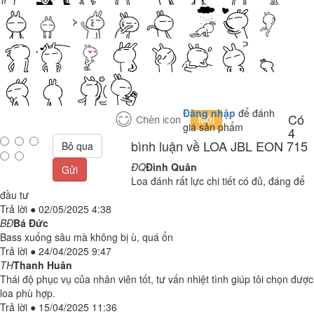
Đăng nhập
để đánh
Có
giá sản phẩm
4
bình luận về LOA JBL EON 715
Bỏ qua
ĐQ
Đình Quân
Gửi
Loa đánh rất lực chi tiết có đủ, đáng để
đầu tư
Trả lời
●
02/05/2025 4:38
BĐ
Bá Đức
Bass xuống sâu mà không bị ù, quá ổn
Trả lời
●
24/04/2025 9:47
TH
Thanh Huân
Thái độ phục vụ của nhân viên tốt, tư vấn nhiệt tình giúp tôi chọn được
loa phù hợp.
Trả lời
●
15/04/2025 11:36