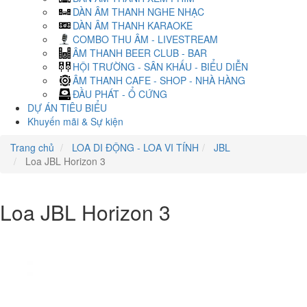
DÀN ÂM THANH NGHE NHẠC
DÀN ÂM THANH KARAOKE
COMBO THU ÂM - LIVESTREAM
ÂM THANH BEER CLUB - BAR
HỘI TRƯỜNG - SÂN KHẤU - BIỂU DIỄN
ÂM THANH CAFE - SHOP - NHÀ HÀNG
ĐẦU PHÁT - Ổ CỨNG
DỰ ÁN TIÊU BIỂU
Khuyến mãi & Sự kiện
Trang chủ
LOA DI ĐỘNG - LOA VI TÍNH
JBL
Loa JBL Horizon 3
Loa JBL Horizon 3