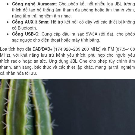
Công nghệ Auracast
: Cho phép kết nối nhiều loa JBL tương
thích để tạo hệ thống âm thanh đa phòng hoặc âm thanh vòm,
nâng tầm trải nghiệm âm nhạc.
Cổng AUX 3.5mm
: Hỗ trợ kết nối có dây với các thiết bị khôn
có Bluetooth.
Cổng USB-C
: Cung cấp đầu ra sạc 5V/3A (tối đa), cho phé
sạc ngược cho điện thoại hoặc máy tính bảng.
Loa tích hợp đài DAB/DAB+ (174.928–239.200 MHz) và FM (87.5–108
MHz), với khả năng lưu trữ kênh yêu thích, phù hợp cho người yêu
thích radio hoặc tin tức. Ứng dụng JBL One cho phép tùy chỉnh âm
thanh, ánh sáng, báo thức và các thiết lập khác, mang lại trải nghiệm
cá nhân hóa tối ưu.