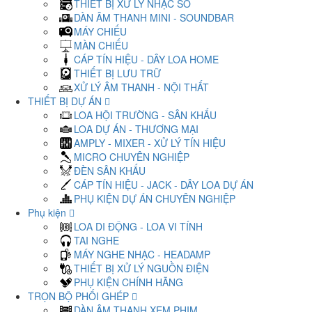
THIẾT BỊ XỬ LÝ NHẠC SỐ
DÀN ÂM THANH MINI - SOUNDBAR
MÁY CHIẾU
MÀN CHIẾU
CÁP TÍN HIỆU - DÂY LOA HOME
THIẾT BỊ LƯU TRỮ
XỬ LÝ ÂM THANH - NỘI THẤT
THIẾT BỊ DỰ ÁN
LOA HỘI TRƯỜNG - SÂN KHẤU
LOA DỰ ÁN - THƯƠNG MẠI
AMPLY - MIXER - XỬ LÝ TÍN HIỆU
MICRO CHUYÊN NGHIỆP
ĐÈN SÂN KHẤU
CÁP TÍN HIỆU - JACK - DÂY LOA DỰ ÁN
PHỤ KIỆN DỰ ÁN CHUYÊN NGHIỆP
Phụ kiện
LOA DI ĐỘNG - LOA VI TÍNH
TAI NGHE
MÁY NGHE NHẠC - HEADAMP
THIẾT BỊ XỬ LÝ NGUỒN ĐIỆN
PHỤ KIỆN CHÍNH HÃNG
TRỌN BỘ PHỐI GHÉP
DÀN ÂM THANH XEM PHIM