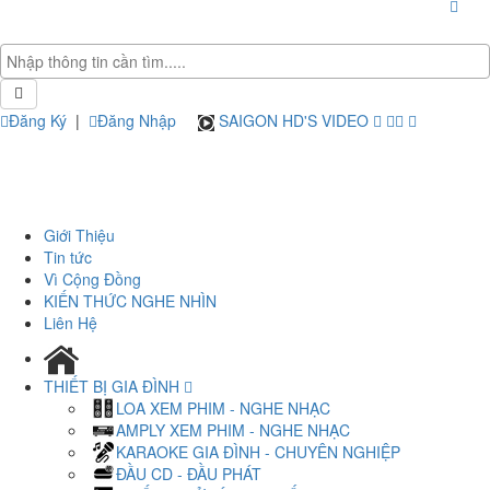
Đăng Ký
|
Đăng Nhập
SAIGON HD'S VIDEO
Giới Thiệu
Tin tức
Vì Cộng Đồng
KIẾN THỨC NGHE NHÌN
Liên Hệ
THIẾT BỊ GIA ĐÌNH
LOA XEM PHIM - NGHE NHẠC
AMPLY XEM PHIM - NGHE NHẠC
KARAOKE GIA ĐÌNH - CHUYÊN NGHIỆP
ĐẦU CD - ĐẦU PHÁT