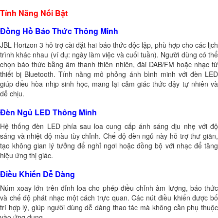
Tính Năng Nổi Bật
Đồng Hồ Báo Thức Thông Minh
JBL Horizon 3 hỗ trợ cài đặt hai báo thức độc lập, phù hợp cho các lịch
trình khác nhau (ví dụ: ngày làm việc và cuối tuần). Người dùng có thể
chọn báo thức bằng âm thanh thiên nhiên, đài DAB/FM hoặc nhạc từ
thiết bị Bluetooth. Tính năng mô phỏng ánh bình minh với đèn LED
giúp điều hòa nhịp sinh học, mang lại cảm giác thức dậy tự nhiên và
dễ chịu.
Đèn Ngủ LED Thông Minh
Hệ thống đèn LED phía sau loa cung cấp ánh sáng dịu nhẹ với độ
sáng và nhiệt độ màu tùy chỉnh. Chế độ đèn ngủ này hỗ trợ thư giãn,
tạo không gian lý tưởng để nghỉ ngơi hoặc đồng bộ với nhạc để tăng
hiệu ứng thị giác.
Điều Khiển Dễ Dàng
Núm xoay lớn trên đỉnh loa cho phép điều chỉnh âm lượng, báo thức
và chế độ phát nhạc một cách trực quan. Các nút điều khiển được bố
trí hợp lý, giúp người dùng dễ dàng thao tác mà không cần phụ thuộc
vào ứng dụng.