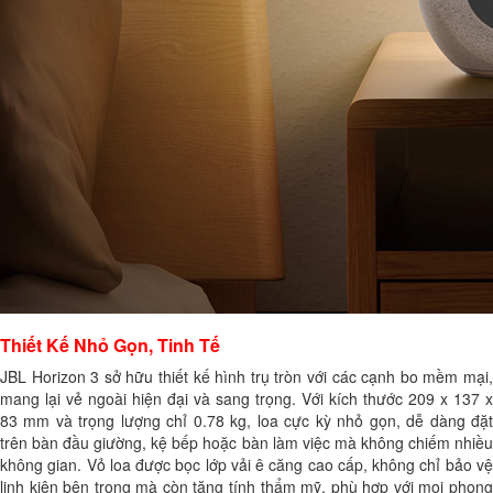
Thiết Kế Nhỏ Gọn, Tinh Tế
JBL Horizon 3 sở hữu thiết kế hình trụ tròn với các cạnh bo mềm mại,
mang lại vẻ ngoài hiện đại và sang trọng. Với kích thước 209 x 137 x
83 mm và trọng lượng chỉ 0.78 kg, loa cực kỳ nhỏ gọn, dễ dàng đặt
trên bàn đầu giường, kệ bếp hoặc bàn làm việc mà không chiếm nhiều
không gian. Vỏ loa được bọc lớp vải ê căng cao cấp, không chỉ bảo vệ
linh kiện bên trong mà còn tăng tính thẩm mỹ, phù hợp với mọi phong