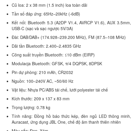
Củ loa: 2 x 38 mm (1.5 inch) loa toàn dải
Tần số đáp ứng: 65Hz–20kHz (-6dB)
Kết nối: Bluetooth 5.3 (A2DP V1.4, AVRCP V1.6), AUX 3.5mm,
USB-C (sạc và sạc ngược 5V/3A)
Đài: DAB/DAB+ (174.928–239.200 MHz), FM (87.5–108 MHz)
Dải tần Bluetooth: 2.400–2.4835 GHz
Công suất truyền Bluetooth: ≤10 dBm (EIRP)
Modulacja Bluetooth: GFSK, π/4 DQPSK, 8DPSK
Pin dự phòng: 210 mAh, CR2032
Nguồn: 100–240V AC, ~50/60 Hz
Vật liệu: Nhựa PC/ABS tái chế, lưới polyester tái chế
Kích thước: 209 x 137 x 83 mm
Trọng lượng: 0.78 kg
Tính năng: Đồng hồ báo thức kép, đèn ngủ LED thông minh,
Auracast, ứng dụng JBL One, chế độ âm thanh thiên nhiên
Màu sắc: Đen, Xám