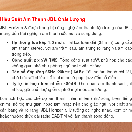
Hiệu Suất Âm Thanh JBL Chất Lượng
JBL Horizon 3 được trang bị công nghệ âm thanh đặc trưng của JBL,
mang đến trải nghiệm âm thanh sắc nét và sống động:
Hệ thống loa kép 1.5 inch
: Hai loa toàn dải (38 mm) cung cấ
âm thanh stereo, với âm trầm sâu, âm trung rõ ràng và âm cao
trong trẻo.
Công suất 2 x 5W RMS
: Tổng công suất 10W, phù hợp cho cá
không gian nhỏ như phòng ngủ hoặc văn phòng.
Tần số đáp ứng 65Hz–20kHz (-6dB)
: Tái tạo âm thanh chi tiết
phù hợp với nhiều thể loại nhạc từ pop, jazz đến cổ điển.
Tỷ lệ tín hiệu trên nhiễu >80dB
: Đảm bảo âm thanh sạch, ít
nhiễu, giữ chất lượng ổn định ở mọi mức âm lượng.
Loa tích hợp các chế độ âm thanh thiên nhiên (như sóng biển, tiếng
chim), hỗ trợ thư giãn hoặc làm nhạc nền cho giấc ngủ. Với chất âm
cân bằng và rõ ràng, JBL Horizon 3 lý tưởng để nghe nhạc, xem phim
hoặc thưởng thức đài radio DAB/FM với âm thanh sống động.