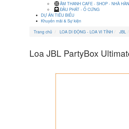
ÂM THANH CAFE - SHOP - NHÀ HÀ
ĐẦU PHÁT - Ổ CỨNG
DỰ ÁN TIÊU BIỂU
Khuyến mãi & Sự kiện
Trang chủ
LOA DI ĐỘNG - LOA VI TÍNH
JBL
Loa JBL PartyBox Ultimat