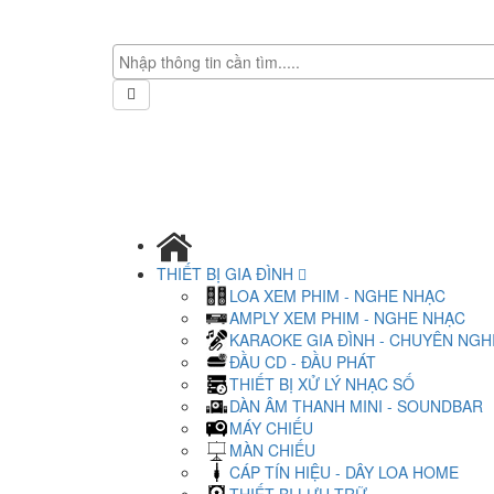
THIẾT BỊ GIA ĐÌNH
LOA XEM PHIM - NGHE NHẠC
AMPLY XEM PHIM - NGHE NHẠC
KARAOKE GIA ĐÌNH - CHUYÊN NGH
ĐẦU CD - ĐẦU PHÁT
THIẾT BỊ XỬ LÝ NHẠC SỐ
DÀN ÂM THANH MINI - SOUNDBAR
MÁY CHIẾU
MÀN CHIẾU
CÁP TÍN HIỆU - DÂY LOA HOME