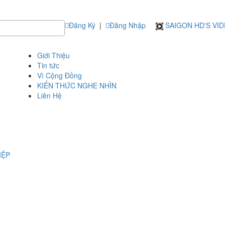
Đăng Ký
|
Đăng Nhập
SAIGON HD'S VI
Giới Thiệu
Tin tức
Vì Cộng Đồng
KIẾN THỨC NGHE NHÌN
Liên Hệ
IỆP