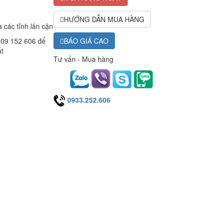
HƯỚNG DẪN MUA HÀNG
 các tỉnh lân cận
BÁO GIÁ CAO
0909 152 606 để
ất
Tư vấn - Mua hàng
0933.252.606