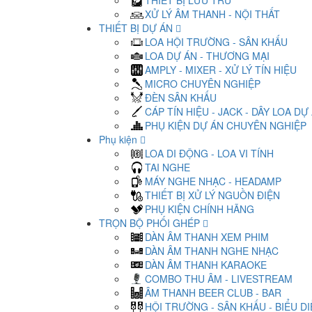
THIẾT BỊ LƯU TRỮ
XỬ LÝ ÂM THANH - NỘI THẤT
THIẾT BỊ DỰ ÁN
LOA HỘI TRƯỜNG - SÂN KHẤU
LOA DỰ ÁN - THƯƠNG MẠI
AMPLY - MIXER - XỬ LÝ TÍN HIỆU
MICRO CHUYÊN NGHIỆP
ĐÈN SÂN KHẤU
CÁP TÍN HIỆU - JACK - DÂY LOA DỰ
PHỤ KIỆN DỰ ÁN CHUYÊN NGHIỆP
Phụ kiện
LOA DI ĐỘNG - LOA VI TÍNH
TAI NGHE
MÁY NGHE NHẠC - HEADAMP
THIẾT BỊ XỬ LÝ NGUỒN ĐIỆN
PHỤ KIỆN CHÍNH HÃNG
TRỌN BỘ PHỐI GHÉP
DÀN ÂM THANH XEM PHIM
DÀN ÂM THANH NGHE NHẠC
DÀN ÂM THANH KARAOKE
COMBO THU ÂM - LIVESTREAM
ÂM THANH BEER CLUB - BAR
HỘI TRƯỜNG - SÂN KHẤU - BIỂU D