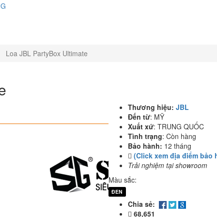
NG
Loa JBL PartyBox Ultimate
e
Thương hiệu:
JBL
Đến từ
:
MỸ
Xuất xứ
:
TRUNG QUỐC
Tình trạng
:
Còn hàng
Bảo hành:
12 tháng
(Click xem địa điểm bảo 
Trải nghiệm tại showroom
Màu sắc:
ĐEN
Chia sẻ:
68,651