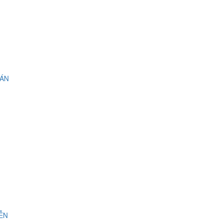
 ÁN
IỄN