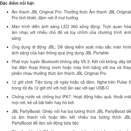
Đặc điểm nổi bật:
Âm thanh JBL Original Pro: Thưởng thức Âm thanh JBL Original
Pro tinh khiết, đậm nét ở mọi hướng
Màn trình diễn ánh sáng LED 360 sống động: Trực quan hóa
âm nhạc với nhiều chủ đề và tùy chỉnh của chương trình ánh
sáng
Ứng dụng di động JBL: Dễ dàng kiểm soát màu sắc màn hình
ánh sáng của bạn thông qua ứng dụng JBL Portable
Phát trực tuyến Bluetooth không dây V5.3: Kết nối không dây tới
hai điện thoại thông minh hoặc máy tính bảng với loa và thay
phiên nhau thưởng thức âm thanh JBL Original Pro
12 giờ chơi: Tiệc tùng cả ngày hoặc cả đêm. Nghe trên Pulse 5
trong tối đa 12 giờ chỉ với một lần sạc với sạc USB-C
Chống nước và chống bụi IP67: Hoạt động hiệu quả, thoải mái
mọi nơi, kể cả bãi biển hay hồ bơi
JBL PartyBoost: Ghép nối hai loa tương thích JBL PartyBoost để
có âm thanh nổi hoặc liên kết nhiều loa tương thích JBL
PartyBoost để làm sôi động bữa tiệc