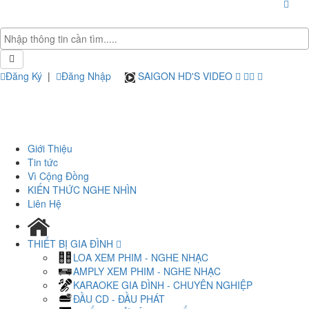
Đăng Ký
|
Đăng Nhập
SAIGON HD'S VIDEO
Giới Thiệu
Tin tức
Vì Cộng Đồng
KIẾN THỨC NGHE NHÌN
Liên Hệ
THIẾT BỊ GIA ĐÌNH
LOA XEM PHIM - NGHE NHẠC
AMPLY XEM PHIM - NGHE NHẠC
KARAOKE GIA ĐÌNH - CHUYÊN NGHIỆP
ĐẦU CD - ĐẦU PHÁT