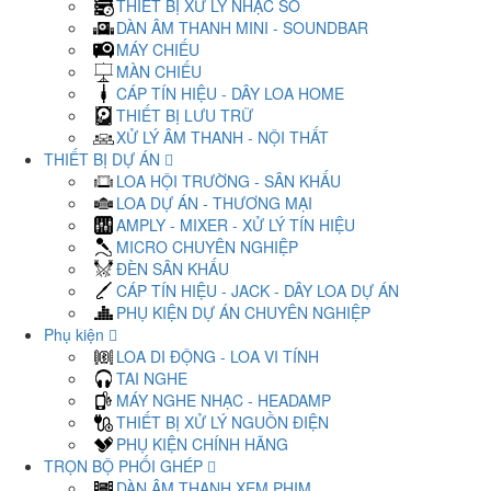
THIẾT BỊ XỬ LÝ NHẠC SỐ
DÀN ÂM THANH MINI - SOUNDBAR
MÁY CHIẾU
MÀN CHIẾU
CÁP TÍN HIỆU - DÂY LOA HOME
THIẾT BỊ LƯU TRỮ
XỬ LÝ ÂM THANH - NỘI THẤT
THIẾT BỊ DỰ ÁN
LOA HỘI TRƯỜNG - SÂN KHẤU
LOA DỰ ÁN - THƯƠNG MẠI
AMPLY - MIXER - XỬ LÝ TÍN HIỆU
MICRO CHUYÊN NGHIỆP
ĐÈN SÂN KHẤU
CÁP TÍN HIỆU - JACK - DÂY LOA DỰ ÁN
PHỤ KIỆN DỰ ÁN CHUYÊN NGHIỆP
Phụ kiện
LOA DI ĐỘNG - LOA VI TÍNH
TAI NGHE
MÁY NGHE NHẠC - HEADAMP
THIẾT BỊ XỬ LÝ NGUỒN ĐIỆN
PHỤ KIỆN CHÍNH HÃNG
TRỌN BỘ PHỐI GHÉP
DÀN ÂM THANH XEM PHIM