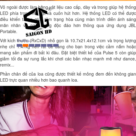
Vỏ ngoài được làm bằng vật liệu cao cấp, dày và trong giúp hệ thống
LED phía trong nổi bật và cuốn hút hơn. Hệ thống LED có thể được
điều khiển từ xa giúp tâm trạng hòa cùng màn trình diễn ánh sáng
mãn nhãn và ngày vàng độc đáo hơn thông qua ứng dụng JBL
Portable.
Với kích thước (RxCxD) nhỏ gọn là 10.7x21.4x12.1cm và trọng lượng
nhẹ chỉ 1.47kg nên rất dễ dàng cho bạn trong việc cầm nắm hoặc
mang sản phẩm đi bất kì đâu. Đặt biệt thiết kế của Pulse 5 còn giúp
giảm tối đa sự rung lắc khi chơi các bản nhạc mạnh mẽ như dance,
remix...
Phần chân đế của loa cũng được thiết kế mỏng đem đến không gian
LED trực quan nhiều hơn bao quanh loa.