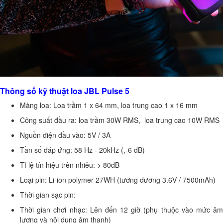
Thông số kỹ thuật loa JBL Pulse 5
Màng loa: Loa trầm 1 x 64 mm, loa trung cao 1 x 16 mm
Công suất đầu ra: loa trầm 30W RMS, loa trung cao 10W RMS
Nguồn điện đầu vào: 5V / 3A
Tần số đáp ứng: 58 Hz - 20kHz (,-6 dB)
Tỉ lệ tín hiệu trên nhiễu: > 80dB
Loại pin: Li-ion polymer 27WH (tương đương 3.6V / 7500mAh)
Thời gian sạc pin:
Thời gian chơi nhạc: Lên đến 12 giờ (phụ thuộc vào mức âm
lượng và nội dung âm thanh)