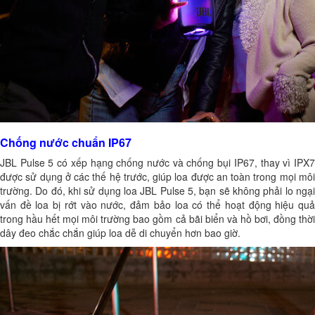
Chống nước chuẩn IP67
JBL Pulse 5 có xếp hạng chống nước và chống bụi IP67, thay vì IPX7
được sử dụng ở các thế hệ trước, giúp loa được an toàn trong mọi môi
trường. Do đó, khi sử dụng loa JBL Pulse 5, bạn sẽ không phải lo ngại
vấn đề loa bị rớt vào nước, đảm bảo loa có thể hoạt động hiệu quả
trong hầu hết mọi môi trường bao gồm cả bãi biển và hồ bơi, đồng thời
dây đeo chắc chắn giúp loa dễ di chuyển hơn bao giờ.