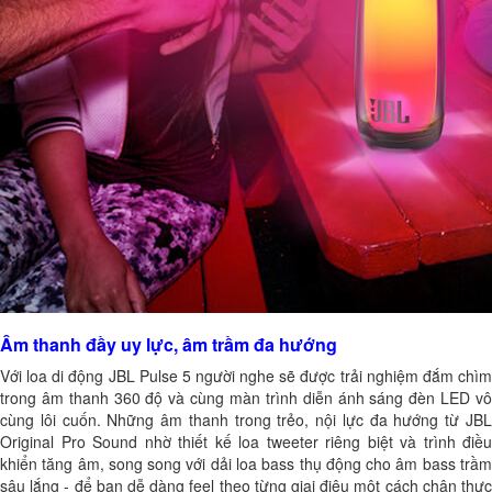
Âm thanh đầy uy lực, âm trầm đa hướng
Với
loa di động JBL Pulse 5
người nghe sẽ được trải nghiệm đắm chì
trong âm thanh 360 độ và cùng màn trình diễn ánh sáng đèn LED vô
cùng lôi cuốn. Những âm thanh trong trẻo, nội lực đa hướng từ JBL
Original Pro Sound nhờ thiết kế loa tweeter riêng biệt và trình điều
khiển tăng âm, song song với dải loa bass thụ động cho âm bass trầm
sâu lắng - để bạn dễ dàng feel theo từng giai điệu một cách chân thực