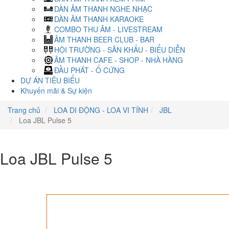
DÀN ÂM THANH NGHE NHẠC
DÀN ÂM THANH KARAOKE
COMBO THU ÂM - LIVESTREAM
ÂM THANH BEER CLUB - BAR
HỘI TRƯỜNG - SÂN KHẤU - BIỂU DIỄN
ÂM THANH CAFE - SHOP - NHÀ HÀNG
ĐẦU PHÁT - Ổ CỨNG
DỰ ÁN TIÊU BIỂU
Khuyến mãi & Sự kiện
Trang chủ
LOA DI ĐỘNG - LOA VI TÍNH
JBL
Loa JBL Pulse 5
Loa JBL Pulse 5