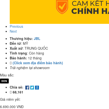
Previous
Next
Thương hiệu:
JBL
Đến từ
:
MỸ
Xuất xứ
:
TRUNG QUỐC
Tình trạng
:
Còn hàng
Bảo hành:
12 tháng
(Click xem địa điểm bảo hành)
Trải nghiệm tại showroom
Màu sắc:
ĐEN
Chia sẻ:
68,161
Giá niêm yết:
6.690.000 VNĐ