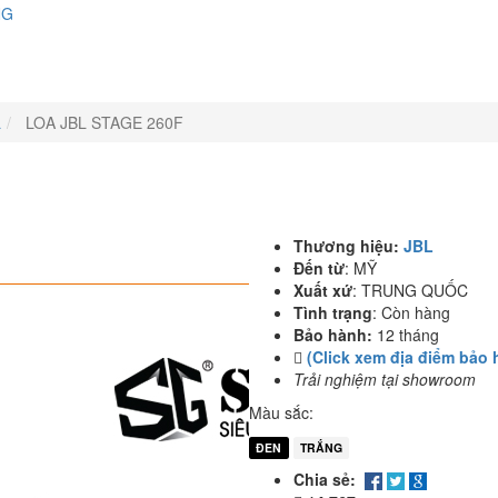
NG
L
LOA JBL STAGE 260F
Thương hiệu:
JBL
Đến từ
:
MỸ
Xuất xứ
:
TRUNG QUỐC
Tình trạng
:
Còn hàng
Bảo hành:
12 tháng
(Click xem địa điểm bảo 
Trải nghiệm tại showroom
Màu sắc:
ĐEN
TRẮNG
Chia sẻ: