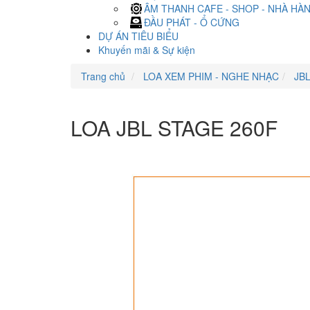
ÂM THANH CAFE - SHOP - NHÀ HÀ
ĐẦU PHÁT - Ổ CỨNG
DỰ ÁN TIÊU BIỂU
Khuyến mãi & Sự kiện
Trang chủ
LOA XEM PHIM - NGHE NHẠC
JB
LOA JBL STAGE 260F