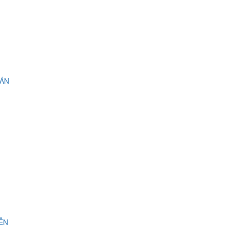
 ÁN
IỄN