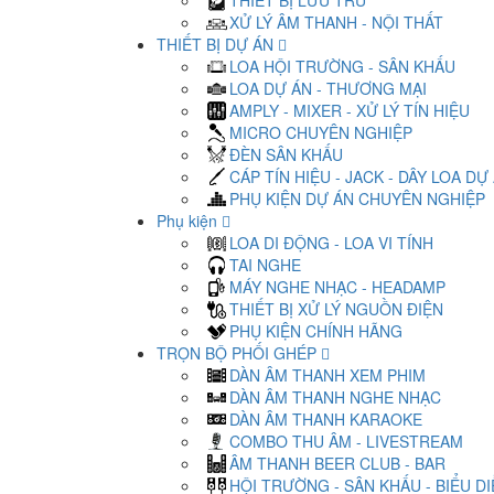
THIẾT BỊ LƯU TRỮ
XỬ LÝ ÂM THANH - NỘI THẤT
THIẾT BỊ DỰ ÁN
LOA HỘI TRƯỜNG - SÂN KHẤU
LOA DỰ ÁN - THƯƠNG MẠI
AMPLY - MIXER - XỬ LÝ TÍN HIỆU
MICRO CHUYÊN NGHIỆP
ĐÈN SÂN KHẤU
CÁP TÍN HIỆU - JACK - DÂY LOA DỰ
PHỤ KIỆN DỰ ÁN CHUYÊN NGHIỆP
Phụ kiện
LOA DI ĐỘNG - LOA VI TÍNH
TAI NGHE
MÁY NGHE NHẠC - HEADAMP
THIẾT BỊ XỬ LÝ NGUỒN ĐIỆN
PHỤ KIỆN CHÍNH HÃNG
TRỌN BỘ PHỐI GHÉP
DÀN ÂM THANH XEM PHIM
DÀN ÂM THANH NGHE NHẠC
DÀN ÂM THANH KARAOKE
COMBO THU ÂM - LIVESTREAM
ÂM THANH BEER CLUB - BAR
HỘI TRƯỜNG - SÂN KHẤU - BIỂU D