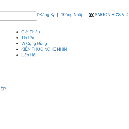
Đăng Ký
|
Đăng Nhập
SAIGON HD'S VI
Giới Thiệu
Tin tức
Vì Cộng Đồng
KIẾN THỨC NGHE NHÌN
Liên Hệ
IỆP