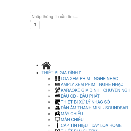
THIẾT BỊ GIA ĐÌNH
LOA XEM PHIM - NGHE NHẠC
AMPLY XEM PHIM - NGHE NHẠC
KARAOKE GIA ĐÌNH - CHUYÊN NGH
ĐẦU CD - ĐẦU PHÁT
THIẾT BỊ XỬ LÝ NHẠC SỐ
DÀN ÂM THANH MINI - SOUNDBAR
MÁY CHIẾU
MÀN CHIẾU
CÁP TÍN HIỆU - DÂY LOA HOME