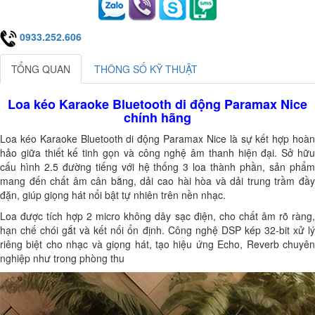
0933.252.606
TỔNG QUAN
THÔNG SỐ KỸ THUẬT
Loa kéo Karaoke Bluetooth di động Paramax Nice
chính hãng
Loa kéo Karaoke Bluetooth di động Paramax Nice là sự kết hợp hoàn
hảo giữa thiết kế tinh gọn và công nghệ âm thanh hiện đại. Sở hữu
cấu hình 2.5 đường tiếng với hệ thống 3 loa thành phần, sản phẩm
mang đến chất âm cân bằng, dải cao hài hòa và dải trung trầm đầy
đặn, giúp giọng hát nổi bật tự nhiên trên nền nhạc.
Loa được tích hợp 2 micro không dây sạc điện, cho chất âm rõ ràng,
hạn chế chói gắt và kết nối ổn định. Công nghệ DSP kép 32-bit xử lý
riêng biệt cho nhạc và giọng hát, tạo hiệu ứng Echo, Reverb chuyên
nghiệp như trong phòng thu