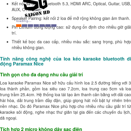
Kết nối đa dạng: Bluetooth 5.3, HDMI ARC, Optical, Guitar, USB,
AUX, OTG Live.
Speaker Pairing: kết nối 2 loa để mở rộng không gian âm thanh.
Pin Lithium dung lượng cao: sử dụng ổn định cho nhiều giờ giải
trí.
Thiết kế bọc da cao cấp, nhiều màu sắc: sang trọng, phù hợp
nhiều không gian.
Tính năng công nghệ của loa kéo karaoke bluetooth di
động Paramax Nice
Tinh gọn cho đa dạng nhu cầu giải trí
Loa karaoke Paramax Nice sở hữu cấu hình loa 2.5 đường tiếng với 3
loa thành phần, gồm loa siêu cao 7.2cm, loa trung cao 5cm và loa
trung trầm 25.4cm. Hệ thống loa tái tạo âm thanh cân bằng với dải cao
hài hòa, dải trung trầm đầy đặn, giúp giọng hát nổi bật tự nhiên trên
nền nhạc. Do đó Paramax Nice phù hợp cho nhiều nhu cầu giải trí từ
karaoke sôi động, nghe nhạc thư giãn tại gia đến các chuyến du lịch,
dã ngoại.
Tích hợp 2 micro không dây sạc điện