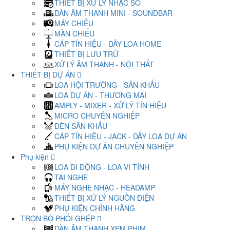
THIẾT BỊ XỬ LÝ NHẠC SỐ
DÀN ÂM THANH MINI - SOUNDBAR
MÁY CHIẾU
MÀN CHIẾU
CÁP TÍN HIỆU - DÂY LOA HOME
THIẾT BỊ LƯU TRỮ
XỬ LÝ ÂM THANH - NỘI THẤT
THIẾT BỊ DỰ ÁN
LOA HỘI TRƯỜNG - SÂN KHẤU
LOA DỰ ÁN - THƯƠNG MẠI
AMPLY - MIXER - XỬ LÝ TÍN HIỆU
MICRO CHUYÊN NGHIỆP
ĐÈN SÂN KHẤU
CÁP TÍN HIỆU - JACK - DÂY LOA DỰ ÁN
PHỤ KIỆN DỰ ÁN CHUYÊN NGHIỆP
Phụ kiện
LOA DI ĐỘNG - LOA VI TÍNH
TAI NGHE
MÁY NGHE NHẠC - HEADAMP
THIẾT BỊ XỬ LÝ NGUỒN ĐIỆN
PHỤ KIỆN CHÍNH HÃNG
TRỌN BỘ PHỐI GHÉP
DÀN ÂM THANH XEM PHIM