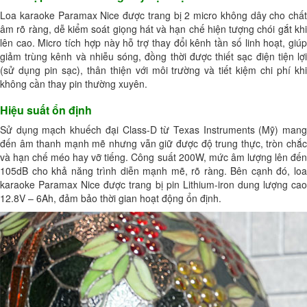
Loa karaoke Paramax Nice được trang bị 2 micro không dây cho chất
âm rõ ràng, dễ kiểm soát giọng hát và hạn chế hiện tượng chói gắt khi
lên cao. Micro tích hợp này hỗ trợ thay đổi kênh tần số linh hoạt, giúp
giảm trùng kênh và nhiễu sóng, đồng thời được thiết sạc điện tiện lợi
(sử dụng pin sạc), thân thiện với môi trường và tiết kiệm chi phí khi
không cần thay pin thường xuyên.
Hiệu suất ổn định
Sử dụng mạch khuếch đại Class-D từ Texas Instruments (Mỹ) mang
đến âm thanh mạnh mẽ nhưng vẫn giữ được độ trung thực, tròn chắc
và hạn chế méo hay vỡ tiếng. Công suất 200W, mức âm lượng lên đến
105dB cho khả năng trình diễn mạnh mẽ, rõ ràng. Bên cạnh đó, loa
karaoke Paramax Nice được trang bị pin Lithium-iron dung lượng cao
12.8V – 6Ah, đảm bảo thời gian hoạt động ổn định.