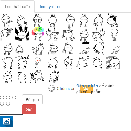
Icon hài hước
Icon yahoo
Đăng nhập
để đánh
giá sản phẩm
Bỏ qua
Gửi