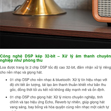
Công nghệ DSP kép 32-bit – Xử lý âm thanh chuyên
nghiệp như phòng thu
Loa được trang bị 2 chip DSP tốc độ cao 32-bit, đảm nhận xử lý riêng
cho nền nhạc và giọng hát.
01 chip DSP cho nền nhạc & bluetooth: Xử lý tín hiệu nhạc với
độ chi tiết ấn tượng, tái tạo âm thanh thuần khiết như bản thu
gốc, đồng thời tối ưu kết nối không dây mạnh mẽ và ổn định.
01 chip DSP cho giọng hát: Xử lý micro chuyên nghiệp, tinh
chỉnh và tạo hiệu ứng Echo, Reverb tự nhiên, giúp giọng hát
vang sáng, bay bổng và hòa quyện cùng nền nhạc một cách tự