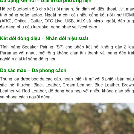
Đa dạng kết nối – Giải trí đa phương tiện
Hỗ trợ Bluetooth 5.3 cho kết nối nhanh, ổn định với điện thoại, tivi, máy
tính bảng hoặc laptop. Ngoài ra còn có nhiều cổng kết nối như HDMI
(ARC), Optical, Guitar, OTG Live, USB, AUX và micro ngoài, đáp ứng
đa dạng nhu cầu karaoke, nghe nhạc và livestream.
Kết đôi đồng điệu – Nhân đôi hiệu suất
Tính năng Speaker Pairing (SP) cho phép kết nối không dây 2 loa
Paramax với nhau, mở rộng không gian âm thanh và mang đến trải
nghiệm giải trí sống động hơn.
Đa sắc màu – Đa phong cách
Thùng loa được bọc da cao cấp, hoàn thiện tỉ mỉ với 5 phiên bản màu
sắc thời thượng: Black Leather, Cream Leather, Blue Leather, Brown
Leather và Red Leather, dễ dàng hòa hợp với nhiều không gian sống
và phong cách người dùng.