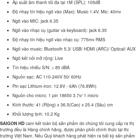
Áp suất âm thanh tối đa tại 1M (SPL): 105dB
Độ nhạy tín hiệu ngõ vào (Max): Music 1.4V, Mic: 40mv
Ngõ vào MIC: jack 6.35
Ngõ vào nhạc cụ (guitar và keyboard): jack 6.35
Độ nhạy tín hiệu ngõ vào nhạc cụ: 775mv RMS
Ngõ vào music: Bluetooth 5.3/ USB/ HDMI (ARC)/ Optical/ AUX
Ngõ kết nối mở rộng: Live
Tín hiệu nhiễu S/N: > 85 dBA
Nguồn sạc: AC 110-240V 50/ 60Hz
Pin sạc Lithium-iron: 12.8V - 6Ah (76.8Wh)
Nguồn cho micro: 1 pin 18650 3.7v/ 1 micro
Kích thước: 41 (Rộng) x 36.5(Cao) x 25.4 (Sâu) cm
Khối lượng tịnh: 10.2 Kg
SAIGON HD
cam kết toàn bộ sản phẩm do chúng tôi cung cấp ra thị
trường đều là Hàng chính hãng, được phân phối chính thức tại thị
trường Việt Nam. Nếu Quý khách hàng phát hiện ra bất kỳ sản phẩm