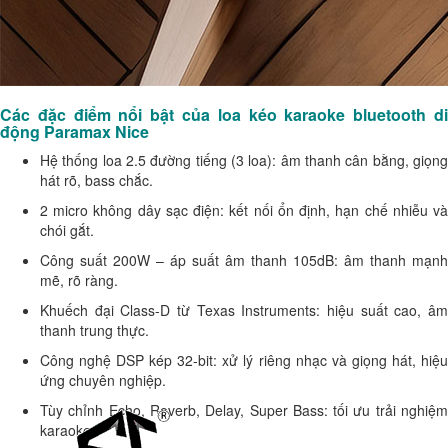
Các đặc điểm nổi bật của loa kéo karaoke bluetooth di
động Paramax Nice
Hệ thống loa 2.5 đường tiếng (3 loa): âm thanh cân bằng, giọng
hát rõ, bass chắc.
2 micro không dây sạc điện: kết nối ổn định, hạn chế nhiễu và
chói gắt.
Công suất 200W – áp suất âm thanh 105dB: âm thanh mạnh
mẽ, rõ ràng.
Khuếch đại Class-D từ Texas Instruments: hiệu suất cao, âm
thanh trung thực.
Công nghệ DSP kép 32-bit: xử lý riêng nhạc và giọng hát, hiệu
ứng chuyên nghiệp.
Tùy chỉnh Echo, Reverb, Delay, Super Bass: tối ưu trải nghiệm
karaoke.