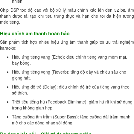
nhiên.
Chip DSP tốc độ cao với bộ xử lý mẫu chính xác lên đến 32 bit, âm
thanh được tái tạo chi tiết, trung thực và hạn chế tối đa hiện tượng
méo tiếng.
Hiệu chỉnh âm thanh hoàn hảo
Sản phẩm tích hợp nhiều hiệu ứng âm thanh giúp tối ưu trải nghiệm
karaoke:
Hiệu ứng tiếng vang (Echo): điều chỉnh tiếng vang mềm mại,
bay bổng.
Hiệu ứng tiếng vọng (Reverb): tăng độ dày và chiều sâu cho
giọng hát.
Hiệu ứng độ trễ (Delay): điều chỉnh độ trễ của tiếng vang theo
sở thích.
Triệt tiêu tiếng hú (Feedback Eliminate): giảm hú rít khi sử dụng
trong không gian hẹp.
Tăng cường âm trầm (Super Bass): tăng cường dải trầm mạnh
mẽ cho các dòng nhạc sôi động.