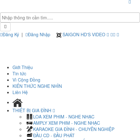
Đăng Ký
|
Đăng Nhập
SAIGON HD'S VIDEO
Giới Thiệu
Tin tức
Vì Cộng Đồng
KIẾN THỨC NGHE NHÌN
Liên Hệ
THIẾT BỊ GIA ĐÌNH
LOA XEM PHIM - NGHE NHẠC
AMPLY XEM PHIM - NGHE NHẠC
KARAOKE GIA ĐÌNH - CHUYÊN NGHIỆP
ĐẦU CD - ĐẦU PHÁT