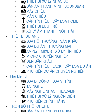
THIẾT BỊ XỬ LÝ NHẠC SỐ
DÀN ÂM THANH MINI - SOUNDBAR
MÁY CHIẾU
MÀN CHIẾU
CÁP TÍN HIỆU - DÂY LOA HOME
THIẾT BỊ LƯU TRỮ
XỬ LÝ ÂM THANH - NỘI THẤT
THIẾT BỊ DỰ ÁN
LOA HỘI TRƯỜNG - SÂN KHẤU
LOA DỰ ÁN - THƯƠNG MẠI
AMPLY - MIXER - XỬ LÝ TÍN HIỆU
MICRO CHUYÊN NGHIỆP
ĐÈN SÂN KHẤU
CÁP TÍN HIỆU - JACK - DÂY LOA DỰ ÁN
PHỤ KIỆN DỰ ÁN CHUYÊN NGHIỆP
Phụ kiện
LOA DI ĐỘNG - LOA VI TÍNH
TAI NGHE
MÁY NGHE NHẠC - HEADAMP
THIẾT BỊ XỬ LÝ NGUỒN ĐIỆN
PHỤ KIỆN CHÍNH HÃNG
TRỌN BỘ PHỐI GHÉP
DÀN ÂM THANH XEM PHIM