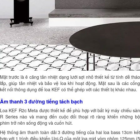
Mặt trước là ê căng tản nhiệt dạng lưới sợi nhỏ thiết kế từ tính dễ tháo
lắp, giúp tản nhiệt và bảo vệ loa khi hoạt động. Mặt sau là các cổng
kết nối thông dụng để loa KEF có thể ghép với các thiết bị khác nhau.
Âm thanh 3 đường tiếng tách bạch
Loa KEF R2c Meta được thiết kế để phù hợp với bất kỳ máy chiếu sàn
R Series nào và mang đến cuộc đối thoại rõ ràng khiến những bộ
phim trở nên sống động và cuốn hút.
Hệ thống âm thanh toàn dải 3 đường tiếng của hai loa bass 13cm kết
hợp với 1 trình điều khiển Uni-Q của một loa mid vòm nhôm 125mm (5