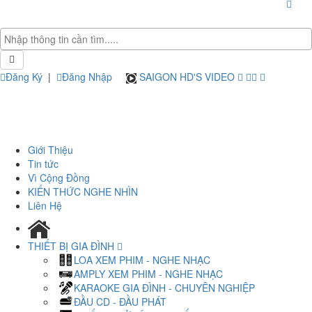
Đăng Ký
|
Đăng Nhập
SAIGON HD'S VIDEO
Giới Thiệu
Tin tức
Vì Cộng Đồng
KIẾN THỨC NGHE NHÌN
Liên Hệ
THIẾT BỊ GIA ĐÌNH
LOA XEM PHIM - NGHE NHẠC
AMPLY XEM PHIM - NGHE NHẠC
KARAOKE GIA ĐÌNH - CHUYÊN NGHIỆP
ĐẦU CD - ĐẦU PHÁT