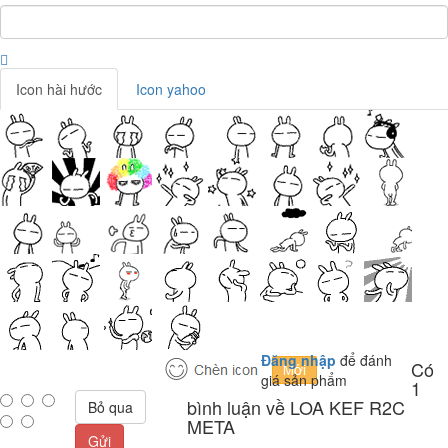
Icon hài hước
Icon yahoo
Đăng nhập
để đánh
Có
giá sản phẩm
1
bình luận về LOA KEF R2C
Bỏ qua
META
Gửi