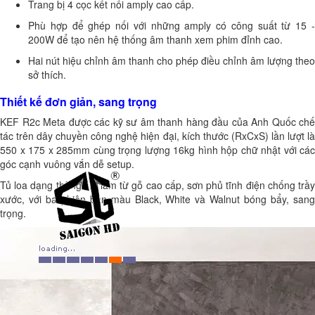
Trang bị 4 cọc kết nối amply cao cấp.
Phù hợp để ghép nối với những amply có công suất từ 15 -
200W để tạo nên hệ thống âm thanh xem phim đỉnh cao.
Hai nút hiệu chỉnh âm thanh cho phép điều chỉnh âm lượng theo
sở thích.
Thiết kế đơn giản, sang trọng
KEF R2c Meta được các kỹ sư âm thanh hàng đầu của Anh Quốc chế
tác trên dây chuyền công nghệ hiện đại, kích thước (RxCxS) lần lượt là
550 x 175 x 285mm cùng trọng lượng 16kg hình hộp chữ nhật với các
góc cạnh vuông vắn dễ setup.
Tủ loa dạng thùng kín làm từ gỗ cao cấp, sơn phủ tĩnh điện chống trầy
xước, với ba phiên bản màu Black, White và Walnut bóng bẩy, sang
trọng.