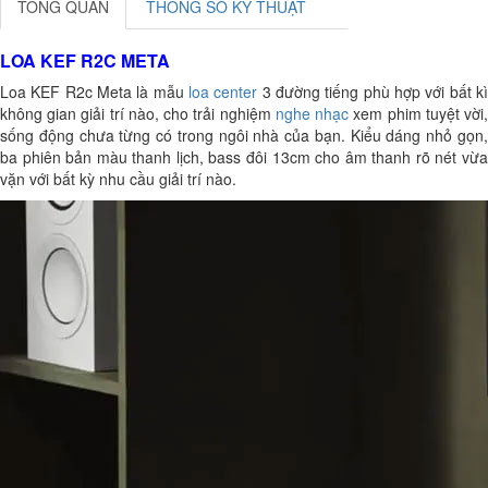
TỔNG QUAN
THÔNG SỐ KỸ THUẬT
LOA KEF R2C META
Loa KEF R2c Meta là mẫu
loa center
3 đường tiếng phù hợp với bất k
không gian giải trí nào, cho trải nghiệm
nghe nhạc
xem phim tuyệt vời
sống động chưa từng có trong ngôi nhà của bạn. Kiểu dáng nhỏ gọn,
ba phiên bản màu thanh lịch, bass đôi 13cm cho âm thanh rõ nét vừa
vặn với bất kỳ nhu cầu giải trí nào.