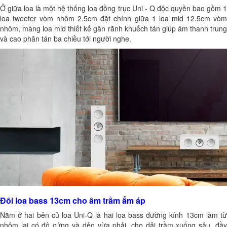
Ở giữa loa là một hệ thống loa đồng trục Uni - Q độc quyền bao gồm 1
loa tweeter vòm nhôm 2.5cm đặt chính giữa 1 loa mid 12.5cm vòm
nhôm, màng loa mid thiết kế gân rãnh khuếch tán giúp âm thanh trung
và cao phân tán ba chiều tới người nghe.
Đôi loa bass 13cm cho âm trầm ấm áp
Nằm ở hai bên củ loa Uni-Q là hai loa bass đường kính 13cm làm từ
nhôm lai có độ cứng và dẻo vừa phải, cho dải trầm xuống sâu, đầy