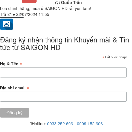
QT
Quốc Trấn
Loa chính hãng, mua ở SAIGON HD rất yên tâm!
Trả lời
●
22/07/2024 11:55
Đăng ký nhận thông tin Khuyến mãi & Tin
tức từ SAIGON HD
*
Bắt buộc nhập!
*
Họ & Tên
*
Địa chỉ email
Hotline:
0933.252.606
-
0909.152.606