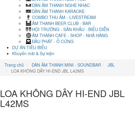
DÀN ÂM THANH NGHE NHẠC
DÀN ÂM THANH KARAOKE
COMBO THU ÂM - LIVESTREAM
ÂM THANH BEER CLUB - BAR
HỘI TRƯỜNG - SÂN KHẤU - BIỂU DIỄN
ÂM THANH CAFE - SHOP - NHÀ HÀNG
ĐẦU PHÁT - Ổ CỨNG
DỰ ÁN TIÊU BIỂU
Khuyến mãi & Sự kiện
Trang chủ
DÀN ÂM THANH MINI - SOUNDBAR
JBL
LOA KHÔNG DÂY HI-END JBL L42MS
LOA KHÔNG DÂY HI-END JBL
L42MS