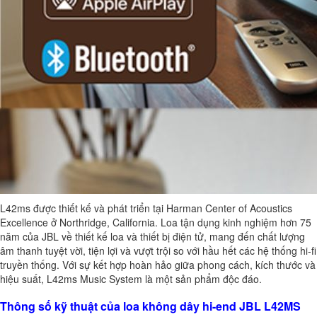
L42ms được thiết kế và phát triển tại Harman Center of Acoustics
Excellence ở Northridge, California. Loa tận dụng kinh nghiệm hơn 75
năm của JBL về thiết kế loa và thiết bị điện tử, mang đến chất lượng
âm thanh tuyệt vời, tiện lợi và vượt trội so với hầu hết các hệ thống hi-fi
truyền thống. Với sự kết hợp hoàn hảo giữa phong cách, kích thước và
hiệu suất, L42ms Music System là một sản phẩm độc đáo.
Thông số kỹ thuật của loa không dây hi-end JBL L42MS