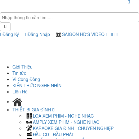
Đăng Ký
|
Đăng Nhập
SAIGON HD'S VIDEO
Giới Thiệu
Tin tức
Vì Cộng Đồng
KIẾN THỨC NGHE NHÌN
Liên Hệ
THIẾT BỊ GIA ĐÌNH
LOA XEM PHIM - NGHE NHẠC
AMPLY XEM PHIM - NGHE NHẠC
KARAOKE GIA ĐÌNH - CHUYÊN NGHIỆP
ĐẦU CD - ĐẦU PHÁT