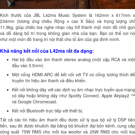
Kích thước của JBL L42ms Music System là 162mm x 617mm x
234mm (tương ứng chiều Rộng x cao X Sâu) và trọng lượng chỉ
11.9kg, giúp chiếc loa nghe nhạc này trở thành một món đồ nhỏ gọn
và dễ dàng bố trí trong không gian nhà của bạn. Bạn có thể coi nó
như một món đồ trang trí nội thất cho tổ ấm của gia đình mình.
Khả năng kết nối của L42ms rất đa dạng:
Hai bộ đầu vào âm thanh stereo analog (một cặp RCA và một
đầu vào 3.5mm)
Một cổng HDMI-ARC để kết nối với TV có cổng tương thích để
truyền tín hiệu âm thanh và điều khiển.
Kết nối không dây với các dịch vụ âm nhạc trực tuyến qua mạng
có dây hoặc không dây như Spotify Connect, Apple Airplay2 ™
và Google Chromecast.
Kết nối Bluetooth trực tiếp với thiết bị.
Tất cả các tín hiệu âm thanh đều được xử lý qua bộ xử lý DSP tiên
tiến, sau đó được khuếch đại bằng bộ khuếch đại bốn kênh, cung cấp
công suất 75W RMS cho mỗi loa woofer và 25W RMS cho mỗi loa