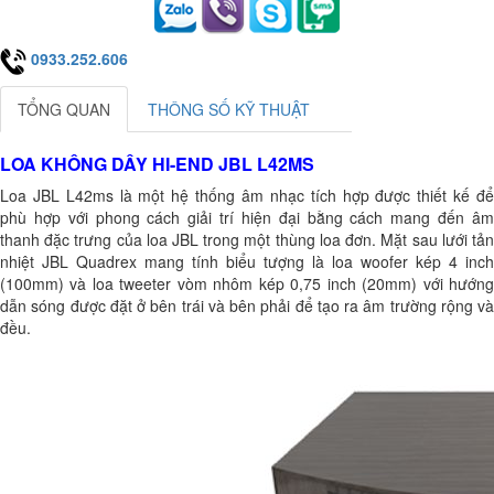
0933.252.606
TỔNG QUAN
THÔNG SỐ KỸ THUẬT
LOA KHÔNG DÂY HI-END JBL L42MS
​​Loa JBL L42ms là một hệ thống âm nhạc tích hợp được thiết kế để
phù hợp với phong cách giải trí hiện đại bằng cách mang đến âm
thanh đặc trưng của loa JBL trong một thùng loa đơn. Mặt sau lưới tản
nhiệt JBL Quadrex mang tính biểu tượng là loa woofer kép 4 inch
(100mm) và loa tweeter vòm nhôm kép 0,75 inch (20mm) với hướng
dẫn sóng được đặt ở bên trái và bên phải để tạo ra âm trường rộng và
đều.