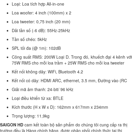
Loại: Loa tích hợp All-in-one
Loa woofer: 4 inch (100mm) x 2
Loa tweeter: 0,75 inch (20 mm)
Dải tần số (-6 dB): 55Hz-25kHz
Tần số chéo: 5kHz
SPL tối đa (@ 1m): 102dB
Công suất RMS: 200W Loại D. Trong đó, khuếch đại 4 kênh với
75W RMS cho mỗi loa trầm + 25W RMS cho mỗi loa tweeter
Kết nối không dây: WiFi, Bluetooth 4.2
Kết nối có dây: HDMI ARC, ethernet, 3.5 mm, Đường vào (RC
Giải mã âm thanh: 24-bit/ 96 kHz
Loại điều khiển từ xa: BTLE
Kích thước (H x W x D): 162mm x 617mm x 234mm
Trọng lượng: 11,9kg
SAIGON HD
cam kết toàn bộ sản phẩm do chúng tôi cung cấp ra thị
trường đều là Hàng chính hãng, được phân phối chính thức tại thị