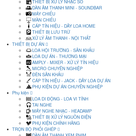
THIẾT BỊ XỬ LÝ NHẠC SỐ
DÀN ÂM THANH MINI - SOUNDBAR
MÁY CHIẾU
MÀN CHIẾU
CÁP TÍN HIỆU - DÂY LOA HOME
THIẾT BỊ LƯU TRỮ
XỬ LÝ ÂM THANH - NỘI THẤT
THIẾT BỊ DỰ ÁN
LOA HỘI TRƯỜNG - SÂN KHẤU
LOA DỰ ÁN - THƯƠNG MẠI
AMPLY - MIXER - XỬ LÝ TÍN HIỆU
MICRO CHUYÊN NGHIỆP
ĐÈN SÂN KHẤU
CÁP TÍN HIỆU - JACK - DÂY LOA DỰ ÁN
PHỤ KIỆN DỰ ÁN CHUYÊN NGHIỆP
Phụ kiện
LOA DI ĐỘNG - LOA VI TÍNH
TAI NGHE
MÁY NGHE NHẠC - HEADAMP
THIẾT BỊ XỬ LÝ NGUỒN ĐIỆN
PHỤ KIỆN CHÍNH HÃNG
TRỌN BỘ PHỐI GHÉP
DÀN ÂM THANH XEM PHIM