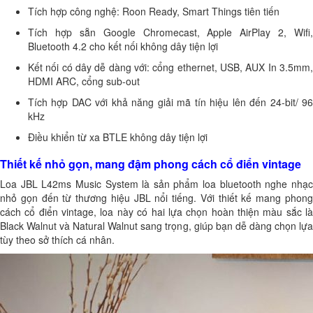
Tích hợp công nghệ: Roon Ready, Smart Things tiên tiến
Tích hợp sẵn Google Chromecast, Apple AirPlay 2, Wifi,
Bluetooth 4.2 cho kết nối không dây tiện lợi
Kết nối có dây dễ dàng với: cổng ethernet, USB, AUX In 3.5mm,
HDMI ARC, cổng sub-out
Tích hợp DAC với khả năng giải mã tín hiệu lên đến 24-bit/ 96
kHz
Điều khiển từ xa BTLE không dây tiện lợi
Thiết kế nhỏ gọn, mang đậm phong cách cổ điển vintage
Loa JBL L42ms Music System là sản phẩm loa bluetooth nghe nhạc
nhỏ gọn đến từ thương hiệu JBL nổi tiếng. Với thiết kế mang phong
cách cổ điển vintage, loa này có hai lựa chọn hoàn thiện màu sắc là
Black Walnut và Natural Walnut sang trọng, giúp bạn dễ dàng chọn lựa
tùy theo sở thích cá nhân.