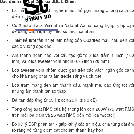
Đặc điểm nổi bật của loa JBL L42ms:
Là mẫu loa bluetooth nghe nhạc nhỏ gọn, mang phong cách cổ
điển vintage
Có 2 màu Black Walnut và Natural Walnut sang trọng, giúp bạn
dễ dàng chọn lựa tùy theo sở thích cá nhân
Thiết kế lưới tản nhiệt làm bằng xốp Quadrex màu nâu đen với
các ô vuông độc đáo
Âm thanh hoàn hảo với cấu tạo gồm: 2 loa trầm 4 inch (100
mm) và 2 loa tweeter vòm nhôm 0,75 inch (20 mm)
Loa tweeter vòm nhôm được gắn trên các vách ngăn góc cạnh
cho khả năng phát ra âm treble sáng và chi tiết
Loa trầm mang đến âm thanh sâu, mạnh mẽ, đáp ứng tốt với
những âm thanh tần số thấp
Dải tần đáp ứng từ 55 Hz đến 25 kHz (-6 dB)
Tổng công suất RMS của hệ thống lên đến 200W (75 watt RMS
trên mỗi loa trầm và 25 watt RMS trên mỗi loa tweeter)
Bộ xử lý DSP phân tần - giúp xử lý các tín hiệu, chia từng dải âm
rõ ràng với từng điểm cắt cho âm thanh hay hơn