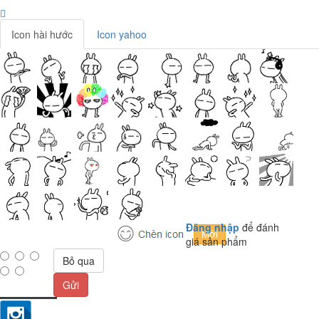
Icon hài hước
Icon yahoo
Đăng nhập
để đánh
giá sản phẩm
Bỏ qua
Gửi