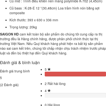
Củ mid : Trình điều khiển nén màng polyimide K-702 (4,45cm)
Củ bass : K-28-E 12 ”(30,48cm) Loa trầm hình nón bằng sợi
composite
Kích thước: 393 x 630 x 336 mm
Trọng lượng: 20kg
SAIGON HD
cam kết toàn bộ sản phẩm do chúng tôi cung cấp ra thị
trường đều là Hàng chính hãng, được phân phối chính thức tại thị
trường Việt Nam. Nếu Quý khách hàng phát hiện ra bất kỳ sản phẩm
nào sai cam kết trên, chúng tôi chấp nhận chịu trách nhiệm trước pháp
luật và đền bù thiệt hại đến Quý khách hàng.
Đánh giá & bình luận
5
Đánh giá trung bình
5
2
Rất hài lòng
(
2
Đánh giá)
4
0
Hài lòng