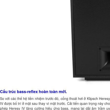
Cấu trúc bass-reflex hoàn toàn mới.
So với các thế hệ tiền nhiệm trước đó, cổng thoát hơi ở Klipsch Heresy
IV được bố trí ở mặt sau thay vì mặt trước. Cải tiến quan trọng này cho
phép Heresy IV tăng cường hiệu ứng bass, mang lại dải âm trầm uy