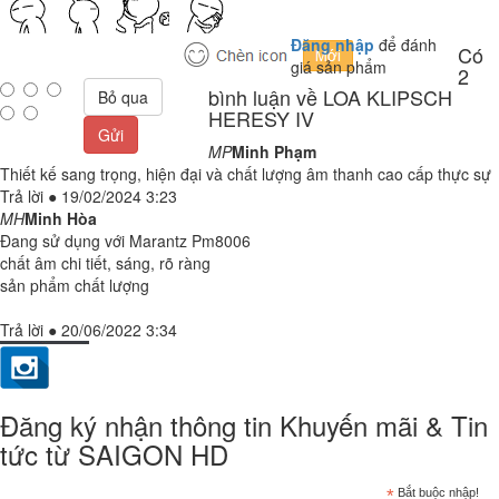
Đăng nhập
để đánh
Có
giá sản phẩm
2
bình luận về LOA KLIPSCH
Bỏ qua
HERESY IV
Gửi
MP
Minh Phạm
Thiết kế sang trọng, hiện đại và chất lượng âm thanh cao cấp thực sự
Trả lời
●
19/02/2024 3:23
MH
Minh Hòa
Đang sử dụng với Marantz Pm8006
chất âm chi tiết, sáng, rõ ràng
sản phẩm chất lượng
Trả lời
●
20/06/2022 3:34
Đăng ký nhận thông tin Khuyến mãi & Tin
tức từ SAIGON HD
*
Bắt buộc nhập!