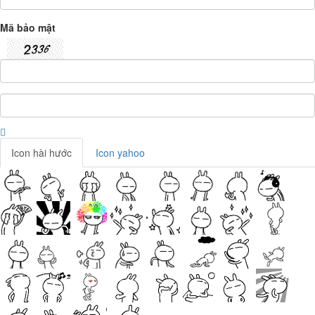
Mã bảo mật
Icon hài hước
Icon yahoo