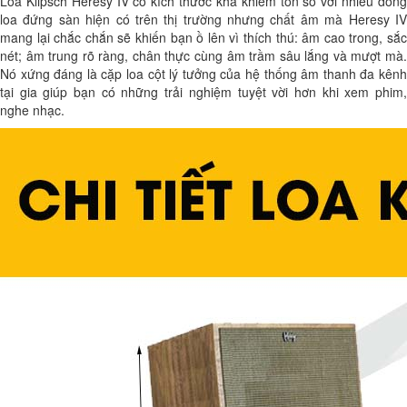
Loa Klipsch Heresy IV có kích thước khá khiêm tốn so với nhiều dòng
loa đứng sàn hiện có trên thị trường nhưng chất âm mà Heresy IV
mang lại chắc chắn sẽ khiến bạn ồ lên vì thích thú: âm cao trong, sắc
nét; âm trung rõ ràng, chân thực cùng âm trầm sâu lắng và mượt mà.
Nó xứng đáng là cặp loa cột lý tưởng của hệ thống âm thanh đa kênh
tại gia giúp bạn có những trải nghiệm tuyệt vời hơn khi xem phim,
nghe nhạc.