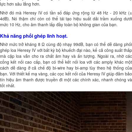
lực hơn sâu lắng hơn.
Nhờ đó mà Heresy IV có tần số đáp ứng rộng từ 48 Hz - 20 kHz (±
4dB). Nó thậm chí còn có thể tái tạo hiệu suất dải trầm xuống dưới
mức 10 Hz, cho âm thanh lấp đầy toàn bộ không gian của bạn.
Khả năng phối ghép linh hoạt.
Nhờ mức trở kháng 8 Ω cùng độ nhạy 99dB, bạn có thể dễ dàng phối
ghép loa Heresy IV với bất kỳ bộ khuếch đại nào, kể cả công suất thấp
mà cặp loa vẫn cho ra chất âm hay và ấn tượng. Ngoài ra, nhờ các
cổng kết nối cao cấp, bạn có thể kết nối loa với các amply khác một
cách dễ dàng ở cả chế độ bi-wire hay bi-amp tùy theo hệ thống của
bạn. Với thiết kế mạ vàng, các cọc kết nối của Heresy IV giúp đảm bảo
tín hiệu âm thanh được truyền đi một các chính xác, nhanh chóng và
tốt nhất.