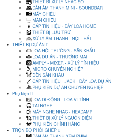
THIẾT BỊ XỬ LÝ NHẠC SỐ
DÀN ÂM THANH MINI - SOUNDBAR
MÁY CHIẾU
MÀN CHIẾU
CÁP TÍN HIỆU - DÂY LOA HOME
THIẾT BỊ LƯU TRỮ
XỬ LÝ ÂM THANH - NỘI THẤT
THIẾT BỊ DỰ ÁN
LOA HỘI TRƯỜNG - SÂN KHẤU
LOA DỰ ÁN - THƯƠNG MẠI
AMPLY - MIXER - XỬ LÝ TÍN HIỆU
MICRO CHUYÊN NGHIỆP
ĐÈN SÂN KHẤU
CÁP TÍN HIỆU - JACK - DÂY LOA DỰ ÁN
PHỤ KIỆN DỰ ÁN CHUYÊN NGHIỆP
Phụ kiện
LOA DI ĐỘNG - LOA VI TÍNH
TAI NGHE
MÁY NGHE NHẠC - HEADAMP
THIẾT BỊ XỬ LÝ NGUỒN ĐIỆN
PHỤ KIỆN CHÍNH HÃNG
TRỌN BỘ PHỐI GHÉP
DÀN ÂM THANH XEM PHIM