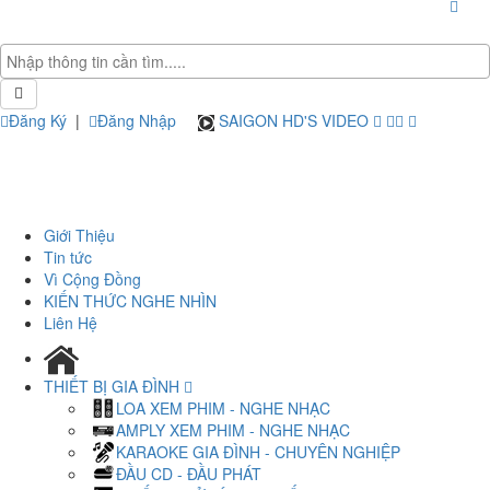
Đăng Ký
|
Đăng Nhập
SAIGON HD'S VIDEO
Giới Thiệu
Tin tức
Vì Cộng Đồng
KIẾN THỨC NGHE NHÌN
Liên Hệ
THIẾT BỊ GIA ĐÌNH
LOA XEM PHIM - NGHE NHẠC
AMPLY XEM PHIM - NGHE NHẠC
KARAOKE GIA ĐÌNH - CHUYÊN NGHIỆP
ĐẦU CD - ĐẦU PHÁT