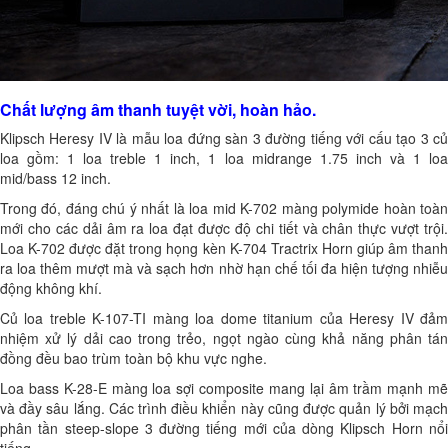
Chất lượng âm thanh tuyệt vời, hoàn hảo.
Klipsch Heresy IV là mẫu loa đứng sàn 3 đường tiếng với cấu tạo 3 củ
loa gồm: 1 loa treble 1 inch, 1 loa midrange 1.75 inch và 1 loa
mid/bass 12 inch.
Trong đó, đáng chú ý nhất là loa mid K-702 màng polymide hoàn toàn
mới cho các dải âm ra loa đạt được độ chi tiết và chân thực vượt trội.
Loa K-702 được đặt trong họng kèn K-704 Tractrix Horn giúp âm thanh
ra loa thêm mượt mà và sạch hơn nhờ hạn chế tối đa hiện tượng nhiễu
động không khí.
Củ loa treble K-107-TI màng loa dome titanium của Heresy IV đảm
nhiệm xử lý dải cao trong trẻo, ngọt ngào cùng khả năng phân tán
đồng đều bao trùm toàn bộ khu vực nghe.
Loa bass K-28-E màng loa sợi composite mang lại âm trầm mạnh mẽ
và đầy sâu lắng. Các trình điều khiển này cũng được quản lý bởi mạch
phân tần steep-slope 3 đường tiếng mới của dòng Klipsch Horn nổi
tiếng.