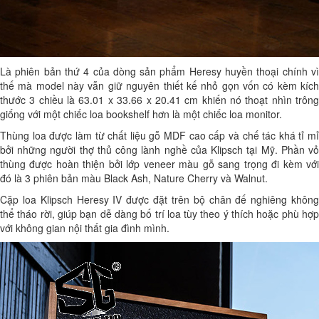
Là phiên bản thứ 4 của dòng sản phẩm Heresy huyền thoại chính vì
thế mà model này vẫn giữ nguyên thiết kế nhỏ gọn vốn có kèm kích
thước 3 chiều là 63.01 x 33.66 x 20.41 cm khiến nó thoạt nhìn trông
giống với một chiếc loa bookshelf hơn là một chiếc loa monitor.
Thùng loa được làm từ chất liệu gỗ MDF cao cấp và chế tác khá tỉ mỉ
bởi những người thợ thủ công lành nghề của Klipsch tại Mỹ. Phần vỏ
thùng được hoàn thiện bởi lớp veneer màu gỗ sang trọng đi kèm với
đó là 3 phiên bản màu Black Ash, Nature Cherry và Walnut.
Cặp loa Klipsch Heresy IV được đặt trên bộ chân đế nghiêng không
thể tháo rời, giúp bạn dễ dàng bố trí loa tùy theo ý thích hoặc phù hợp
với không gian nội thất gia đình mình.