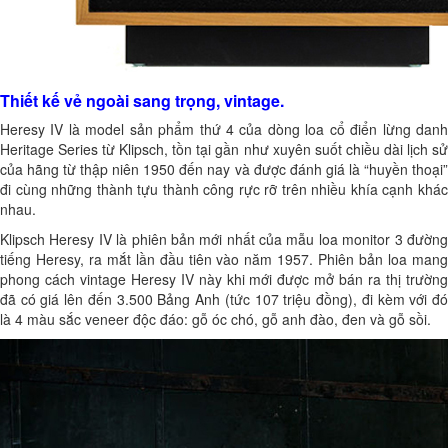
Thiết kế vẻ ngoài sang trọng, vintage.
Heresy IV là model sản phẩm thứ 4 của dòng loa cổ điển lừng danh
Heritage Series từ Klipsch, tồn tại gần như xuyên suốt chiều dài lịch sử
của hãng từ thập niên 1950 đến nay và được đánh giá là “huyền thoại”
đi cùng những thành tựu thành công rực rỡ trên nhiều khía cạnh khác
nhau.
Klipsch Heresy IV là phiên bản mới nhất của mẫu loa monitor 3 đường
tiếng Heresy, ra mắt lần đầu tiên vào năm 1957. Phiên bản loa mang
phong cách vintage Heresy IV này khi mới được mở bán ra thị trường
đã có giá lên đến 3.500 Bảng Anh (tức 107 triệu đồng), đi kèm với đó
là 4 màu sắc veneer độc đáo: gỗ óc chó, gỗ anh đào, đen và gỗ sồi.