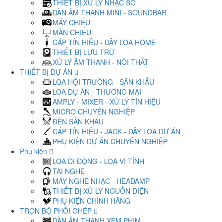
THIẾT BỊ XỬ LÝ NHẠC SỐ
DÀN ÂM THANH MINI - SOUNDBAR
MÁY CHIẾU
MÀN CHIẾU
CÁP TÍN HIỆU - DÂY LOA HOME
THIẾT BỊ LƯU TRỮ
XỬ LÝ ÂM THANH - NỘI THẤT
THIẾT BỊ DỰ ÁN
LOA HỘI TRƯỜNG - SÂN KHẤU
LOA DỰ ÁN - THƯƠNG MẠI
AMPLY - MIXER - XỬ LÝ TÍN HIỆU
MICRO CHUYÊN NGHIỆP
ĐÈN SÂN KHẤU
CÁP TÍN HIỆU - JACK - DÂY LOA DỰ ÁN
PHỤ KIỆN DỰ ÁN CHUYÊN NGHIỆP
Phụ kiện
LOA DI ĐỘNG - LOA VI TÍNH
TAI NGHE
MÁY NGHE NHẠC - HEADAMP
THIẾT BỊ XỬ LÝ NGUỒN ĐIỆN
PHỤ KIỆN CHÍNH HÃNG
TRỌN BỘ PHỐI GHÉP
DÀN ÂM THANH XEM PHIM