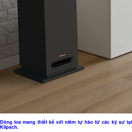
Dòng loa mang thiết kế với niềm tự hào từ các kỹ sư tại
Klipsch.