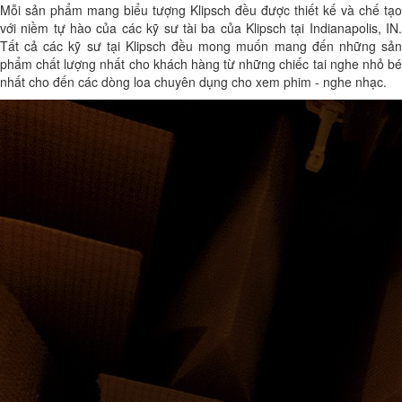
Mỗi sản phẩm mang biểu tượng Klipsch đều được thiết kế và chế tạo
với niềm tự hào của các kỹ sư tài ba của Klipsch tại Indianapolis, IN.
Tất cả các kỹ sư tại Klipsch đều mong muốn mang đến những sản
phẩm chất lượng nhất cho khách hàng từ những chiếc tai nghe nhỏ bé
nhất cho đến các dòng loa chuyên dụng cho xem phim - nghe nhạc.