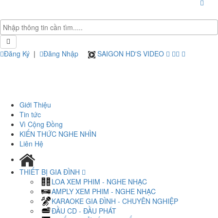
Đăng Ký
|
Đăng Nhập
SAIGON HD'S VIDEO
Giới Thiệu
Tin tức
Vì Cộng Đồng
KIẾN THỨC NGHE NHÌN
Liên Hệ
THIẾT BỊ GIA ĐÌNH
LOA XEM PHIM - NGHE NHẠC
AMPLY XEM PHIM - NGHE NHẠC
KARAOKE GIA ĐÌNH - CHUYÊN NGHIỆP
ĐẦU CD - ĐẦU PHÁT