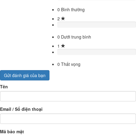
0
Bình thường
2
0
Dưới trung bình
1
0
Thất vọng
Gửi đánh giá của bạn
Tên
Email / Số điện thoại
Mã bảo mật