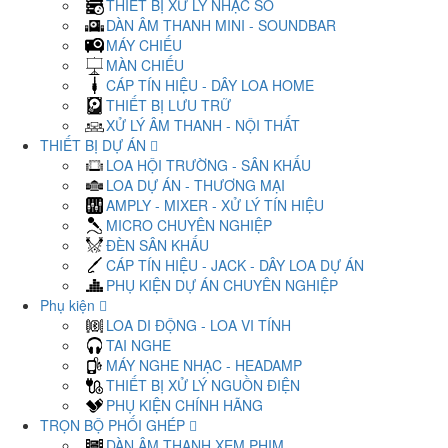
THIẾT BỊ XỬ LÝ NHẠC SỐ
DÀN ÂM THANH MINI - SOUNDBAR
MÁY CHIẾU
MÀN CHIẾU
CÁP TÍN HIỆU - DÂY LOA HOME
THIẾT BỊ LƯU TRỮ
XỬ LÝ ÂM THANH - NỘI THẤT
THIẾT BỊ DỰ ÁN
LOA HỘI TRƯỜNG - SÂN KHẤU
LOA DỰ ÁN - THƯƠNG MẠI
AMPLY - MIXER - XỬ LÝ TÍN HIỆU
MICRO CHUYÊN NGHIỆP
ĐÈN SÂN KHẤU
CÁP TÍN HIỆU - JACK - DÂY LOA DỰ ÁN
PHỤ KIỆN DỰ ÁN CHUYÊN NGHIỆP
Phụ kiện
LOA DI ĐỘNG - LOA VI TÍNH
TAI NGHE
MÁY NGHE NHẠC - HEADAMP
THIẾT BỊ XỬ LÝ NGUỒN ĐIỆN
PHỤ KIỆN CHÍNH HÃNG
TRỌN BỘ PHỐI GHÉP
DÀN ÂM THANH XEM PHIM