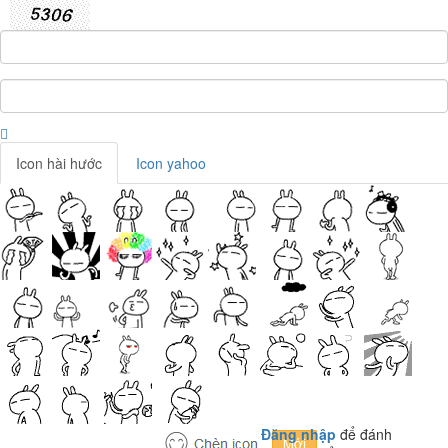
Icon hài hước
Icon yahoo
Đăng nhập
để đánh