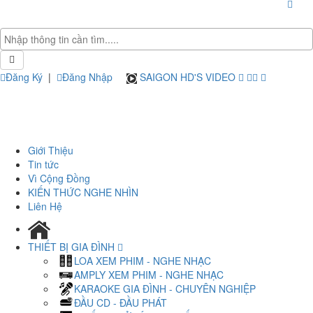
Đăng Ký
|
Đăng Nhập
SAIGON HD'S VIDEO
Giới Thiệu
Tin tức
Vì Cộng Đồng
KIẾN THỨC NGHE NHÌN
Liên Hệ
THIẾT BỊ GIA ĐÌNH
LOA XEM PHIM - NGHE NHẠC
AMPLY XEM PHIM - NGHE NHẠC
KARAOKE GIA ĐÌNH - CHUYÊN NGHIỆP
ĐẦU CD - ĐẦU PHÁT