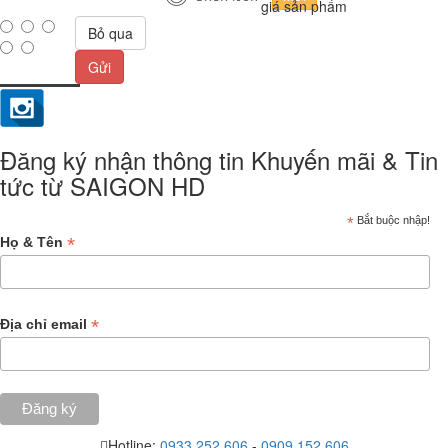
giá sản phẩm
Bỏ qua
Gửi
Đăng ký nhận thông tin Khuyến mãi & Tin
tức từ SAIGON HD
*
Bắt buộc nhập!
*
Họ & Tên
*
Địa chỉ email
Hotline:
0933.252.606
-
0909.152.606