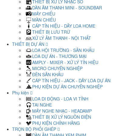
THIẾT BỊ XỬ LÝ NHẠC SỐ
DÀN ÂM THANH MINI - SOUNDBAR
MÁY CHIẾU
MÀN CHIẾU
CÁP TÍN HIỆU - DÂY LOA HOME
THIẾT BỊ LƯU TRỮ
XỬ LÝ ÂM THANH - NỘI THẤT
THIẾT BỊ DỰ ÁN
LOA HỘI TRƯỜNG - SÂN KHẤU
LOA DỰ ÁN - THƯƠNG MẠI
AMPLY - MIXER - XỬ LÝ TÍN HIỆU
MICRO CHUYÊN NGHIỆP
ĐÈN SÂN KHẤU
CÁP TÍN HIỆU - JACK - DÂY LOA DỰ ÁN
PHỤ KIỆN DỰ ÁN CHUYÊN NGHIỆP
Phụ kiện
LOA DI ĐỘNG - LOA VI TÍNH
TAI NGHE
MÁY NGHE NHẠC - HEADAMP
THIẾT BỊ XỬ LÝ NGUỒN ĐIỆN
PHỤ KIỆN CHÍNH HÃNG
TRỌN BỘ PHỐI GHÉP
DÀN ÂM THANH XEM PHIM