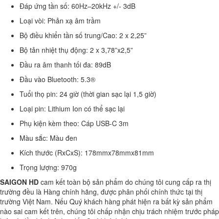
Đáp ứng tần số: 60Hz–20kHz +/- 3dB
Loại vòi: Phản xạ âm trầm
Bộ điều khiển tần số trung/Cao: 2 x 2,25”
Bộ tản nhiệt thụ động: 2 x 3,78”x2,5”
Đầu ra âm thanh tối đa: 89dB
Đầu vào Bluetooth: 5.3®
Tuổi thọ pin: 24 giờ (thời gian sạc lại 1,5 giờ)
Loại pin: Lithium Ion có thể sạc lại
Phụ kiện kèm theo: Cáp USB-C 3m
Màu sắc: Màu đen
Kích thước (RxCxS): 178mmx78mmx81mm
Trọng lượng: 970g
SAIGON HD
cam kết toàn bộ sản phẩm do chúng tôi cung cấp ra thị
trường đều là Hàng chính hãng, được phân phối chính thức tại thị
trường Việt Nam. Nếu Quý khách hàng phát hiện ra bất kỳ sản phẩm
nào sai cam kết trên, chúng tôi chấp nhận chịu trách nhiệm trước pháp