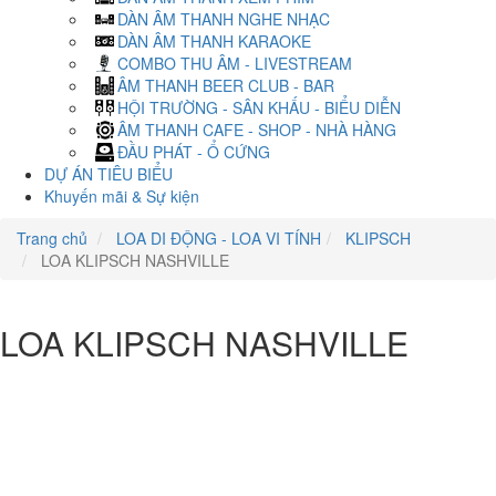
DÀN ÂM THANH NGHE NHẠC
DÀN ÂM THANH KARAOKE
COMBO THU ÂM - LIVESTREAM
ÂM THANH BEER CLUB - BAR
HỘI TRƯỜNG - SÂN KHẤU - BIỂU DIỄN
ÂM THANH CAFE - SHOP - NHÀ HÀNG
ĐẦU PHÁT - Ổ CỨNG
DỰ ÁN TIÊU BIỂU
Khuyến mãi & Sự kiện
Trang chủ
LOA DI ĐỘNG - LOA VI TÍNH
KLIPSCH
LOA KLIPSCH NASHVILLE
LOA KLIPSCH NASHVILLE