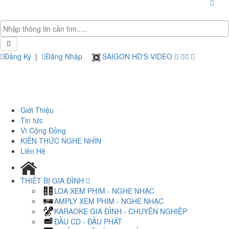
Đăng Ký
|
Đăng Nhập
SAIGON HD'S VIDEO
Giới Thiệu
Tin tức
Vì Cộng Đồng
KIẾN THỨC NGHE NHÌN
Liên Hệ
THIẾT BỊ GIA ĐÌNH
LOA XEM PHIM - NGHE NHẠC
AMPLY XEM PHIM - NGHE NHẠC
KARAOKE GIA ĐÌNH - CHUYÊN NGHIỆP
ĐẦU CD - ĐẦU PHÁT