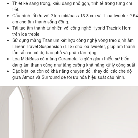
Thiết kế sang trọng, kiểu dáng nhỏ gọn, tinh tế trong từng chi
tiết.
Cấu hình tối ưu với 2 loa mid/bass 13.3 cm và 1 loa tweeter 2.54
cm cho âm thanh sống động.
Tái tạo âm thanh tự nhiên với công nghệ Hybrid Tractrix Horn
trên loa treble
Sử dụng màng Titanium kết hợp công nghệ vòng treo định âm
Linear Travel Suspension (LTS) cho loa tweeter, giúp âm thanh
tần số cao có độ bao phủ và phân tán rộng
Loa Mid/Bass có màng Cerametallic giúp giảm thiểu sự biến
dạng âm thanh cũng như tăng cường khả năng xử lý công suất
Đặc biệt loa còn có khả năng chuyển đổi, thay đổi các chế độ
giữa Atmos và Surround để tối ưu hóa hiệu suất cấu hình.