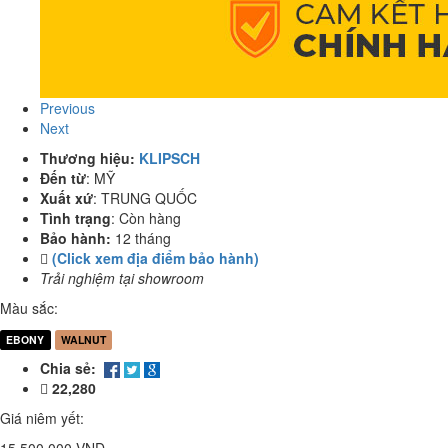
Previous
Next
Thương hiệu:
KLIPSCH
Đến từ
:
MỸ
Xuất xứ
:
TRUNG QUỐC
Tình trạng
:
Còn hàng
Bảo hành:
12 tháng
(Click xem địa điểm bảo hành)
Trải nghiệm tại showroom
Màu sắc:
EBONY
WALNUT
Chia sẻ:
22,280
Giá niêm yết: