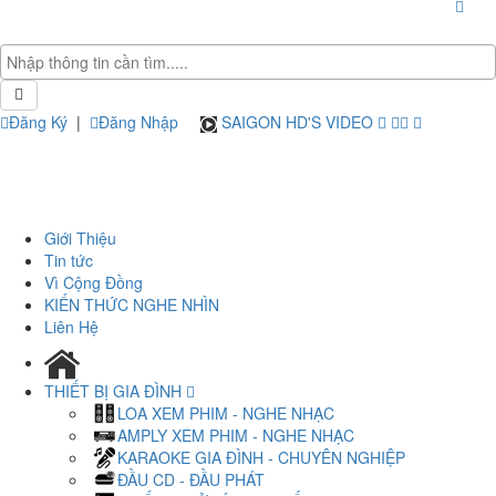
Đăng Ký
|
Đăng Nhập
SAIGON HD'S VIDEO
Giới Thiệu
Tin tức
Vì Cộng Đồng
KIẾN THỨC NGHE NHÌN
Liên Hệ
THIẾT BỊ GIA ĐÌNH
LOA XEM PHIM - NGHE NHẠC
AMPLY XEM PHIM - NGHE NHẠC
KARAOKE GIA ĐÌNH - CHUYÊN NGHIỆP
ĐẦU CD - ĐẦU PHÁT