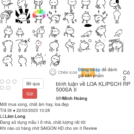
Đăng nhập
để đánh
Có
giá sản phẩm
2
bình luận về LOA KLIPSCH RP
Bỏ qua
500SA II
Gửi
MH
Minh Hoàng
Mới mua xong, chất âm hay, loa đẹp
Trả lời
●
22/03/2023 10:28
LL
Lâm Long
Đang sử dụng mẫu I ở nhà, chất lượng rất tốt
Khi nào có hàng nhờ SAIGON HD cho xin ít Review