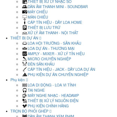
THIẾT BỊ XỬ LÝ NHẠC SỐ
DÀN ÂM THANH MINI - SOUNDBAR
MÁY CHIẾU
MÀN CHIẾU
CÁP TÍN HIỆU - DÂY LOA HOME
THIẾT BỊ LƯU TRỮ
XỬ LÝ ÂM THANH - NỘI THẤT
THIẾT BỊ DỰ ÁN
LOA HỘI TRƯỜNG - SÂN KHẤU
LOA DỰ ÁN - THƯƠNG MẠI
AMPLY - MIXER - XỬ LÝ TÍN HIỆU
MICRO CHUYÊN NGHIỆP
ĐÈN SÂN KHẤU
CÁP TÍN HIỆU - JACK - DÂY LOA DỰ ÁN
PHỤ KIỆN DỰ ÁN CHUYÊN NGHIỆP
Phụ kiện
LOA DI ĐỘNG - LOA VI TÍNH
TAI NGHE
MÁY NGHE NHẠC - HEADAMP
THIẾT BỊ XỬ LÝ NGUỒN ĐIỆN
PHỤ KIỆN CHÍNH HÃNG
TRỌN BỘ PHỐI GHÉP
DÀN ÂM THANH XEM PHIM