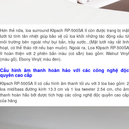
Hơn thế nữa, loa surround Klipsch RP-500SA II còn được trang bị mặt
lưới từ tính tản nhiệt giúp bảo vệ củ loa khỏi những tác động xấu từ
môi trường bên ngoài như bụi bẩn, trầy xước...(Mặt lưới này rất linh
hoạt, có thể tháo rời nếu bạn muốn). Ngoài ra, Loa Klipsch RP-500SA
II hoàn thiện với 2 phiên bản màu (có sẵn) bao gồm: Walnut Vinyl
(màu gỗ), Ebony Vinyl( màu đen).
Cấu hình âm thanh hoàn hảo với các công nghệ độc
quyền cao cấp
Klipsch RP-500SA II có cấu hình âm thanh tối ưu với 3 loa bao gồm: 2
loa mid/bass đường kính 13.3 cm và 1 loa tweeter 2.54 cm, cho âm
thanh hoàn hảo bởi được tích hợp các công nghệ độc quyền cao cấp
của hãng