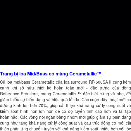
Trang bị loa Mid/Bass có màng Cerametallic™
Củ loa mid/bass Cerametallic của loa surround RP-500SA II cũng kém
cạnh khi sở hữu thiết kế hoàn toàn mới - đặc trưng của dòng
Reference Premiere, màng Cerametallic ™ đặc biệt cứng và nhẹ, để
giảm thiểu sự biến dạng và hiệu quả tối đa. Các cuộn dây thoại mới có
đường kính lớn hơn 70%, giúp cải thiện khả năng xử lý công suất và
kiểm soát hình nón lớn hơn để có độ tuyến tính cao hơn và tái tạo
hoàn hảo. Các vòng nối ngắn bằng nhôm mới giúp giảm sự biến dạng
cũng như tăng khả năng xử lý công suất và cấu trúc động cơ mới cải
thiện phản ứng chuyển tuyến với khả năng kiểm soát nhiều hơn với tốc