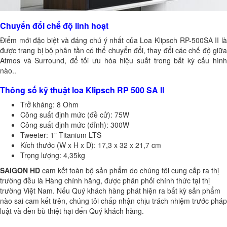
Chuyển đổi chế độ linh hoạt
Điểm mới đặc biệt và đáng chú ý nhất của Loa Klipsch RP-500SA II là
được trang bị bộ phân tần có thể chuyển đổi, thay đổi các chế độ giữa
Atmos và Surround, để tối ưu hóa hiệu suất trong bất kỳ cấu hình
nào..
Thông số kỹ thuật loa Klipsch RP 500 SA II
Trở kháng: 8 Ohm
Công suất định mức (đề cử): 75W
Công suất định mức (đỉnh): 300W
Tweeter: 1” Titanium LTS
Kích thước (W x H x D): 17,3 x 32 x 21,7 cm
Trọng lượng: 4,35kg
SAIGON HD
cam kết toàn bộ sản phẩm do chúng tôi cung cấp ra thị
trường đều là Hàng chính hãng, được phân phối chính thức tại thị
trường Việt Nam. Nếu Quý khách hàng phát hiện ra bất kỳ sản phẩm
nào sai cam kết trên, chúng tôi chấp nhận chịu trách nhiệm trước pháp
luật và đền bù thiệt hại đến Quý khách hàng.