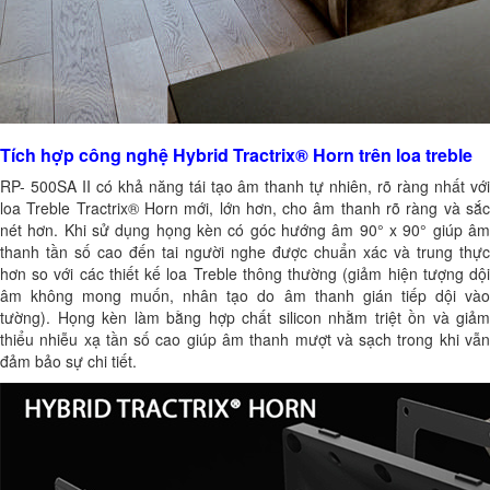
Tích hợp công nghệ Hybrid Tractrix® Horn trên loa treble
RP- 500SA II có khả năng tái tạo âm thanh tự nhiên, rõ ràng nhất với
loa Treble Tractrix® Horn mới, lớn hơn, cho âm thanh rõ ràng và sắc
nét hơn. Khi sử dụng họng kèn có góc hướng âm 90° x 90° giúp âm
thanh tần số cao đến tai người nghe được chuẩn xác và trung thực
hơn so với các thiết kế loa Treble thông thường (giảm hiện tượng dội
âm không mong muốn, nhân tạo do âm thanh gián tiếp dội vào
tường). Họng kèn làm bằng hợp chất silicon nhằm triệt ồn và giảm
thiểu nhiễu xạ tần số cao giúp âm thanh mượt và sạch trong khi vẫn
đảm bảo sự chi tiết.