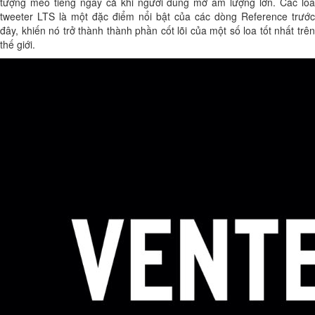
tượng méo tiếng ngay cả khi người dùng mở âm lượng lớn. Các loa
tweeter LTS là một đặc điểm nổi bật của các dòng Reference trước
đây, khiến nó trở thành thành phần cốt lõi của một số loa tốt nhất trên
thế giới.