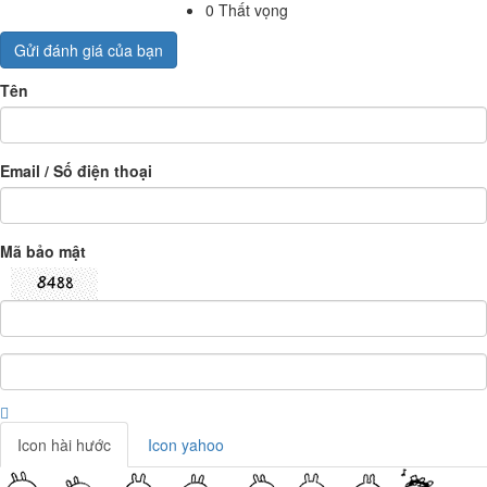
0
Thất vọng
Gửi đánh giá của bạn
Tên
Email / Số điện thoại
Mã bảo mật
Icon hài hước
Icon yahoo