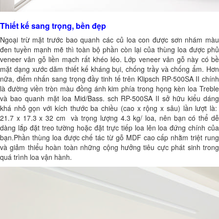
Thiết kế sang trọng, bền đẹp
Ngoại trừ mặt trước bao quanh các củ loa con được sơn nhám màu
đen tuyền mạnh mẽ thì toàn bộ phần còn lại của thùng loa được phủ
veneer vân gỗ liền mạch rất khéo léo. Lớp veneer vân gỗ này có bề
mặt dạng xước dăm thiết kế kháng bụi, chống trầy và chống ẩm. Hơn
nữa, điểm nhấn sang trọng đầy tinh tế trên Klipsch RP-500SA II chính
là đường viền tròn màu đồng ánh kim phía trong họng kèn loa Treble
và bao quanh mặt loa Mid/Bass. sch RP-500SA II sở hữu kiểu dáng
khá nhỏ gọn với kích thước ba chiều (cao x rộng x sâu) lần lượt là:
21.7 x 17.3 x 32 cm và trọng lượng 4.3 kg/ loa, nên bạn có thể dễ
dàng lắp đặt treo tường hoặc đặt trực tiếp loa lên loa đứng chính của
bạn.Phần thùng loa được chế tác từ gỗ MDF cao cấp nhằm triệt rung
và giảm thiểu hoàn toàn những cộng hưởng tiêu cực phát sinh trong
quá trình loa vận hành.