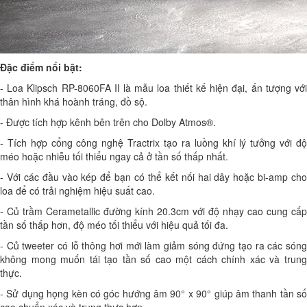
Đặc điểm nổi bật:
- Loa Klipsch RP-8060FA II là mẫu loa thiết kế hiện đại, ấn tượng với
thân hình khá hoành tráng, đồ sộ.
- Được tích hợp kênh bên trên cho Dolby Atmos®.
- Tích hợp cổng công nghệ Tractrix tạo ra luồng khí lý tưởng với độ
méo hoặc nhiễu tối thiểu ngay cả ở tần số thấp nhất.
- Với các đầu vào kép để bạn có thể kết nối hai dây hoặc bi-amp cho
loa để có trải nghiệm hiệu suất cao.
- Củ trầm Cerametallic đường kính 20.3cm với độ nhạy cao cung cấp
tần số thấp hơn, độ méo tối thiểu với hiệu quả tối đa.
- Củ tweeter có lỗ thông hơi mới làm giảm sóng đứng tạo ra các sóng
không mong muốn tái tạo tần số cao một cách chính xác và trung
thực.
- Sử dụng họng kèn có góc hướng âm 90° x 90° giúp âm thanh tần số
cao chuẩn xác và trung thực hơn.