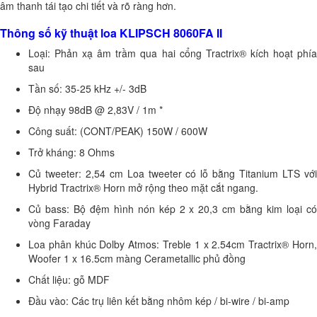
âm thanh tái tạo chi tiết và rõ ràng hơn.
Thông số kỹ thuật loa KLIPSCH 8060FA II
Loại: Phản xạ âm trầm qua hai cổng Tractrix® kích hoạt phía
sau
Tần số: 35-25 kHz +/- 3dB
Độ nhạy 98dB @ 2,83V / 1m *
Công suất: (CONT/PEAK) 150W / 600W
Trở kháng: 8 Ohms
Củ tweeter: 2,54 cm Loa tweeter có lỗ bằng Titanium LTS với
Hybrid Tractrix® Horn mở rộng theo mặt cắt ngang.
Củ bass: Bộ đệm hình nón kép 2 x 20,3 cm bằng kim loại có
vòng Faraday
Loa phân khúc Dolby Atmos: Treble 1 x 2.54cm Tractrix® Horn,
Woofer 1 x 16.5cm màng Cerametallic phủ đồng
Chất liệu: gỗ MDF
Đầu vào: Các trụ liên kết bằng nhôm kép / bi-wire / bi-amp