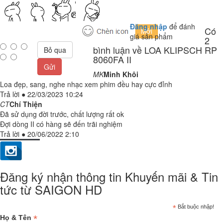
Đăng nhập
để đánh
Có
giá sản phẩm
2
bình luận về LOA KLIPSCH RP
Bỏ qua
8060FA II
Gửi
MK
Minh Khôi
Loa đẹp, sang, nghe nhạc xem phim đều hay cực đỉnh
Trả lời
●
22/03/2023 10:24
CT
Chí Thiện
Đã sử dụng đời trước, chất lượng rất ok
Đợi dòng II có hàng sẽ đến trãi nghiệm
Trả lời
●
20/06/2022 2:10
Đăng ký nhận thông tin Khuyến mãi & Tin
tức từ SAIGON HD
*
Bắt buộc nhập!
*
Họ & Tên