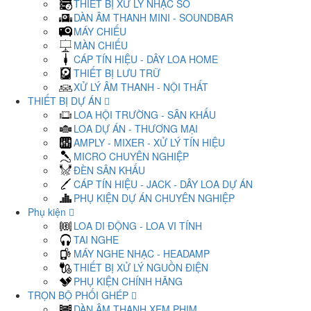
THIẾT BỊ XỬ LÝ NHẠC SỐ
DÀN ÂM THANH MINI - SOUNDBAR
MÁY CHIẾU
MÀN CHIẾU
CÁP TÍN HIỆU - DÂY LOA HOME
THIẾT BỊ LƯU TRỮ
XỬ LÝ ÂM THANH - NỘI THẤT
THIẾT BỊ DỰ ÁN
LOA HỘI TRƯỜNG - SÂN KHẤU
LOA DỰ ÁN - THƯƠNG MẠI
AMPLY - MIXER - XỬ LÝ TÍN HIỆU
MICRO CHUYÊN NGHIỆP
ĐÈN SÂN KHẤU
CÁP TÍN HIỆU - JACK - DÂY LOA DỰ ÁN
PHỤ KIỆN DỰ ÁN CHUYÊN NGHIỆP
Phụ kiện
LOA DI ĐỘNG - LOA VI TÍNH
TAI NGHE
MÁY NGHE NHẠC - HEADAMP
THIẾT BỊ XỬ LÝ NGUỒN ĐIỆN
PHỤ KIỆN CHÍNH HÃNG
TRỌN BỘ PHỐI GHÉP
DÀN ÂM THANH XEM PHIM