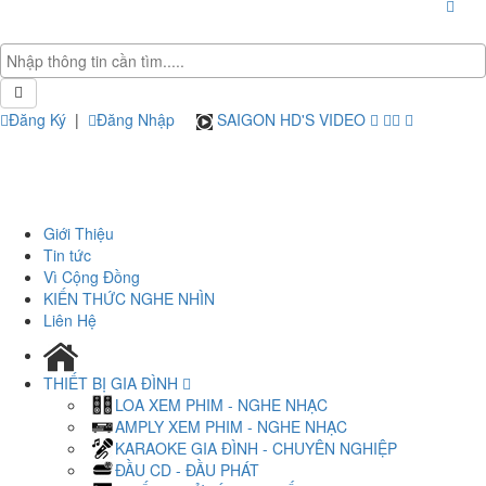
Đăng Ký
|
Đăng Nhập
SAIGON HD'S VIDEO
Giới Thiệu
Tin tức
Vì Cộng Đồng
KIẾN THỨC NGHE NHÌN
Liên Hệ
THIẾT BỊ GIA ĐÌNH
LOA XEM PHIM - NGHE NHẠC
AMPLY XEM PHIM - NGHE NHẠC
KARAOKE GIA ĐÌNH - CHUYÊN NGHIỆP
ĐẦU CD - ĐẦU PHÁT