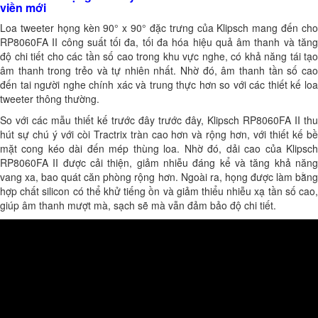
viền mới
Loa tweeter họng kèn 90° x 90° đặc trưng của Klipsch mang đến cho
RP8060FA II công suất tối đa, tối đa hóa hiệu quả âm thanh và tăng
độ chi tiết cho các tần số cao trong khu vực nghe, có khả năng tái tạo
âm thanh trong trẻo và tự nhiên nhất. Nhờ đó, âm thanh tần số cao
đến tai người nghe chính xác và trung thực hơn so với các thiết kế loa
tweeter thông thường.
So với các mẫu thiết kế trước đây trước đây, Klipsch RP8060FA II thu
hút sự chú ý với còi Tractrix tràn cao hơn và rộng hơn, với thiết kế bề
mặt cong kéo dài đến mép thùng loa. Nhờ đó, dải cao của Klipsch
RP8060FA II được cải thiện, giảm nhiễu đáng kể và tăng khả năng
vang xa, bao quát căn phòng rộng hơn. Ngoài ra, họng được làm bằng
hợp chất silicon có thể khử tiếng ồn và giảm thiểu nhiễu xạ tần số cao,
giúp âm thanh mượt mà, sạch sẽ mà vẫn đảm bảo độ chi tiết.