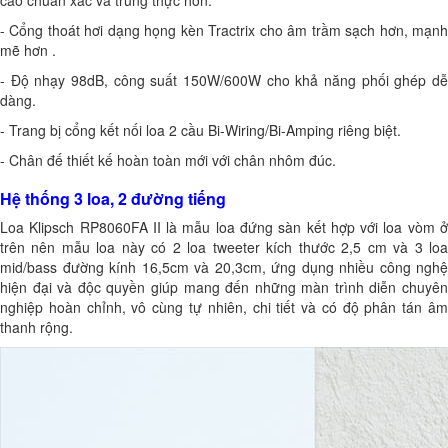
- Cổng thoát hơi dạng họng kèn Tractrix cho âm trầm sạch hơn, mạnh
mẽ hơn .
- Độ nhạy 98dB, công suất 150W/600W cho khả năng phối ghép dễ
dàng.
- Trang bị cổng kết nối loa 2 cầu Bi-Wiring/Bi-Amping riêng biệt.
- Chân đế thiết kế hoàn toàn mới với chân nhôm đúc.
Hệ thống 3 loa, 2 đường tiếng
Loa Klipsch RP8060FA II là mẫu loa đứng sàn kết hợp với loa vòm ở
trên nên mẫu loa này có 2 loa tweeter kích thước 2,5 cm và 3 loa
mid/bass đường kính 16,5cm và 20,3cm, ứng dụng nhiều công nghệ
hiện đại và độc quyền giúp mang đến những màn trình diễn chuyên
nghiệp hoàn chỉnh, vô cùng tự nhiên, chi tiết và có độ phân tán âm
thanh rộng.