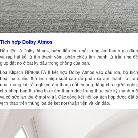
Tích hợp Dolby Atmos
Đầu tiên là Dolby Atmos, bước tiến lớn nhất trong âm thanh gia đình
và rạp hát kể từ âm thanh vòm, phản chiếu âm thanh từ trần nhà để
giúp đặt nó ở bất kỳ đâu trong phòng của bạn.
Loa Klipsch RP8060FA II kết hợp Dolby Atmos vào đầu loa, bộ kích
hoạt hai chiều 6,5 inch hiệu suất cao để phản xạ âm thanh từ trần
nhà, mang lại trải nghiệm âm thanh nổi thoáng đãng cho người nghe,
cho phép bạn thưởng thức âm thanh dọc trung thực cực kỳ mạnh mẽ
và có sức lan tỏa ở mọi vị trí. Các cổng kết nối loa tích hợp được đặt ở
vị trí thấp trên thùng loa để kết nối thuận tiện và kín đáo.