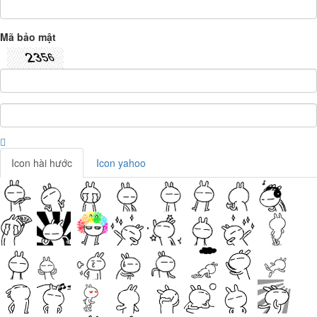
Mã bảo mật
Icon hài hước
Icon yahoo