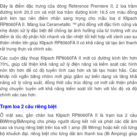
Đây là điểm đặc trưng của dòng Reference Premiere II, 2 loa trầm
đường kính 20,3 cm và một loa trầm đường kính 16,5 cm màu đồng
ánh kim tạo nên điểm nhấn sang trọng cho mẫu loa d Klipsch
RP8060FA II. Màng loa Cerametallic ™ phủ đồng với đặc tính cứng và
nhẹ được xử lý đặc biệt để chống lại ảnh hưởng của từ trường với ưu
điểm là tốc độ phản hồi nhanh và tản nhiệt tốt kết hợp với vành cao su
thiên nhiên lớn giúp Klipsch RP8060FA II có khả năng tái tạo âm thanh
rất trung thực và chính xác.
Các cuộn dây thoại Klipsch RP8060FA II mới có đường kính lớn hơn
70%, giúp cải thiện khả năng xử lý điện năng và kiểm soát các hình
nón lớn hơn để có độ tuyến tính cao hơn và tái tạo hoàn hảo. Các
khớp nối ngắn bằng nhôm mới giúp giảm sự biến dạng và tăng khả
năng xử lý công suất, đồng thời cấu trúc động cơ mới cải thiện phản
ứng chuyển tuyến với khả năng kiểm soát tốt hơn với tốc độ và độ
chính xác cao hơn.
Trạm loa 2 cầu riêng biệt
Ở mặt sau, gần chân loa Klipsch RP8060FA II là trạm loa 2 cầu
BiWiring/BiAmping cho phép người dùng kết nối và phát các dải âm
cao và trung riêng biệt trên loa với 1 amp (Bi Wiring) hoặc kết nối từng
bộ khuếch đại. riêng biệt cho từng dải âm thanh loa (Bi Amping) giúp