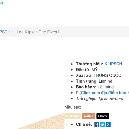
NG
PSCH
Loa Klipsch The Fives II
Thương hiệu:
KLIPSCH
Đến từ
:
MỸ
Xuất xứ
:
TRUNG QUỐC
Tình trạng
:
Liên hệ
Bảo hành:
12 tháng
(Click xem địa điểm bảo 
Trải nghiệm tại showroom
Màu sắc:
Red Oak
Walnut
Ebony
Chia sẻ: