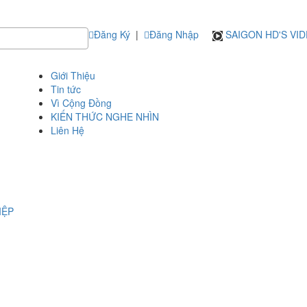
Đăng Ký
|
Đăng Nhập
SAIGON HD'S VI
Giới Thiệu
Tin tức
Vì Cộng Đồng
KIẾN THỨC NGHE NHÌN
Liên Hệ
IỆP