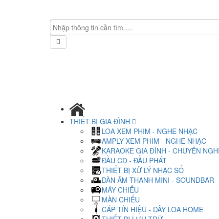
THIẾT BỊ GIA ĐÌNH
LOA XEM PHIM - NGHE NHẠC
AMPLY XEM PHIM - NGHE NHẠC
KARAOKE GIA ĐÌNH - CHUYÊN NGH
ĐẦU CD - ĐẦU PHÁT
THIẾT BỊ XỬ LÝ NHẠC SỐ
DÀN ÂM THANH MINI - SOUNDBAR
MÁY CHIẾU
MÀN CHIẾU
CÁP TÍN HIỆU - DÂY LOA HOME