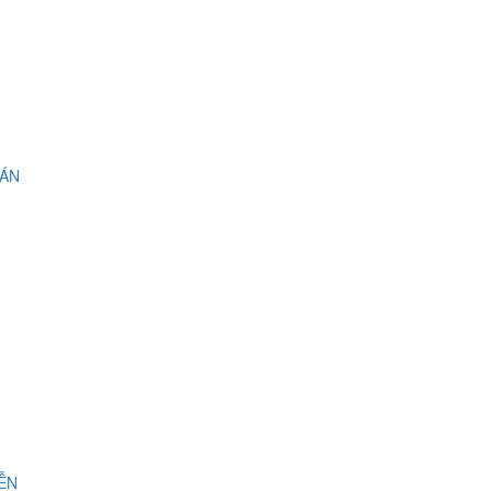
 ÁN
IỄN