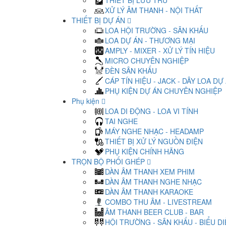
THIẾT BỊ LƯU TRỮ
XỬ LÝ ÂM THANH - NỘI THẤT
THIẾT BỊ DỰ ÁN
LOA HỘI TRƯỜNG - SÂN KHẤU
LOA DỰ ÁN - THƯƠNG MẠI
AMPLY - MIXER - XỬ LÝ TÍN HIỆU
MICRO CHUYÊN NGHIỆP
ĐÈN SÂN KHẤU
CÁP TÍN HIỆU - JACK - DÂY LOA DỰ
PHỤ KIỆN DỰ ÁN CHUYÊN NGHIỆP
Phụ kiện
LOA DI ĐỘNG - LOA VI TÍNH
TAI NGHE
MÁY NGHE NHẠC - HEADAMP
THIẾT BỊ XỬ LÝ NGUỒN ĐIỆN
PHỤ KIỆN CHÍNH HÃNG
TRỌN BỘ PHỐI GHÉP
DÀN ÂM THANH XEM PHIM
DÀN ÂM THANH NGHE NHẠC
DÀN ÂM THANH KARAOKE
COMBO THU ÂM - LIVESTREAM
ÂM THANH BEER CLUB - BAR
HỘI TRƯỜNG - SÂN KHẤU - BIỂU D