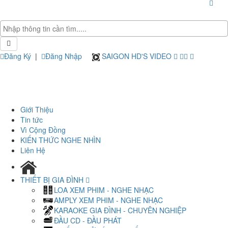
Đăng Ký
|
Đăng Nhập
SAIGON HD'S VIDEO
Giới Thiệu
Tin tức
Vì Cộng Đồng
KIẾN THỨC NGHE NHÌN
Liên Hệ
THIẾT BỊ GIA ĐÌNH
LOA XEM PHIM - NGHE NHẠC
AMPLY XEM PHIM - NGHE NHẠC
KARAOKE GIA ĐÌNH - CHUYÊN NGHIỆP
ĐẦU CD - ĐẦU PHÁT