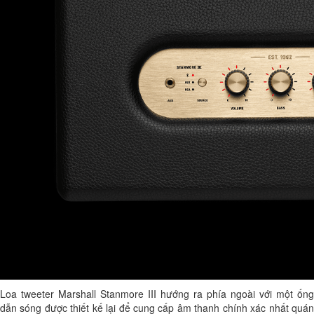
Loa tweeter Marshall Stanmore III hướng ra phía ngoài với một ống
dẫn sóng được thiết kế lại để cung cấp âm thanh chính xác nhất quán