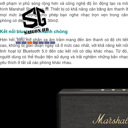
với phạm vi phủ sóng rộng hơn và công nghệ độ ồn động tạo ra mô
hình Marshall Stanmore III. Thiết bị có khả năng cân bằng âm thanh ở
mọi mức âm lượng, cho phép bạn nghe nhạc trọn vẹn trong căn
phòng có diện tích từ 20 - 30m2.
Kết nối bluetooth nhanh chóng
Hơn hết, kiểu mở phản xạ âm trầm mang đến âm thanh có độ chi tiết
cao, không bị gián đoạn ngay cả ở mức cao nhất, với khả năng kết nối
linh hoạt từ Bluetooth 5.0 đến các kết nối có dây khác nhau. Từ đó,
người dùng có thể thuận tiện sử dụng và trải nghiệm những bản nhạc
yêu thích ở tất cả các phòng khác nhau.