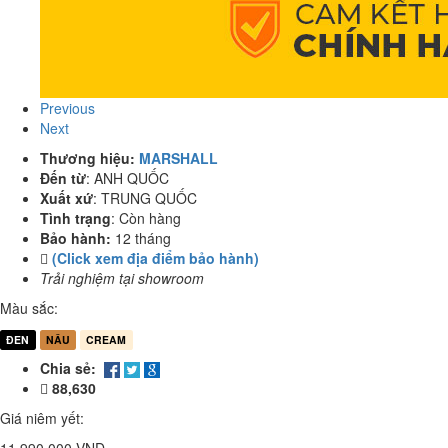
Previous
Next
Thương hiệu:
MARSHALL
Đến từ
:
ANH QUỐC
Xuất xứ
:
TRUNG QUỐC
Tình trạng
:
Còn hàng
Bảo hành:
12 tháng
(Click xem địa điểm bảo hành)
Trải nghiệm tại showroom
Màu sắc:
ĐEN
NÂU
CREAM
Chia sẻ:
88,630
Giá niêm yết: