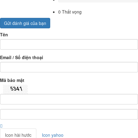
0
Thất vọng
Gửi đánh giá của bạn
Tên
Email / Số điện thoại
Mã bảo mật
Icon hài hước
Icon yahoo