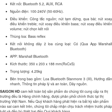
Kết nối: Bluetooth 5.2, AUX, RCA
Nguồn điện: 100-240V (50-60Hz).
Điều khiển: Công tắc nguồn; nút tạm dừng, qua bài; nút xoay
điều khiển treble; nút xoay điều khiển bass; nút xoay điều khiển
volume; nút chọn kết nối
Thùng loa: Bass reflex
Kết nối không dây 2 loa cùng loại: Có (Qua App Marshall
Bluetooth)
APP: Marshall Bluetooth
Kích thước: 350 x 203 x 188 mm(RxCxS)
Trọng lượng: 4.25kg
Bên trong bao gồm: Loa Bluetooth Stanmore 3 (III), Hướng dẫn
nhanh, Thông tin pháp lý và an toàn, Dây nguồn.
SAIGON HD
cam kết toàn bộ sản phẩm do chúng tôi cung cấp ra thị
trường đều là Hàng chính hãng, được phân phối chính thức tại thị
trường Việt Nam. Nếu Quý khách hàng phát hiện ra bất kỳ sản phẩm
nào sai cam kết trên, chúng tôi chấp nhận chịu trách nhiệm trước pháp
luật và đền bù thiệt hại đến Quý khách hàng.