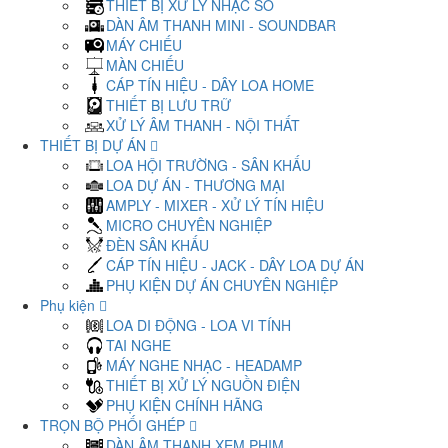
THIẾT BỊ XỬ LÝ NHẠC SỐ
DÀN ÂM THANH MINI - SOUNDBAR
MÁY CHIẾU
MÀN CHIẾU
CÁP TÍN HIỆU - DÂY LOA HOME
THIẾT BỊ LƯU TRỮ
XỬ LÝ ÂM THANH - NỘI THẤT
THIẾT BỊ DỰ ÁN
LOA HỘI TRƯỜNG - SÂN KHẤU
LOA DỰ ÁN - THƯƠNG MẠI
AMPLY - MIXER - XỬ LÝ TÍN HIỆU
MICRO CHUYÊN NGHIỆP
ĐÈN SÂN KHẤU
CÁP TÍN HIỆU - JACK - DÂY LOA DỰ ÁN
PHỤ KIỆN DỰ ÁN CHUYÊN NGHIỆP
Phụ kiện
LOA DI ĐỘNG - LOA VI TÍNH
TAI NGHE
MÁY NGHE NHẠC - HEADAMP
THIẾT BỊ XỬ LÝ NGUỒN ĐIỆN
PHỤ KIỆN CHÍNH HÃNG
TRỌN BỘ PHỐI GHÉP
DÀN ÂM THANH XEM PHIM