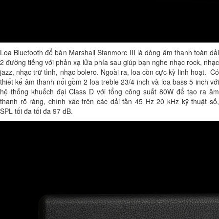
Loa Bluetooth để bàn Marshall Stanmore III
là dòng âm thanh toàn dải
2 đường tiếng với phản xạ lửa phía sau giúp bạn nghe nhạc rock, nhạc
jazz, nhạc trữ tình, nhạc bolero. Ngoài ra, loa còn cực kỳ linh hoạt. Có
thiết kế âm thanh nổi gồm 2 loa treble 23/4 inch và loa bass 5 inch với
hệ thống khuếch đại Class D với tổng công suất 80W để tạo ra âm
thanh rõ ràng, chính xác trên các dải tần 45 Hz 20 kHz kỹ thuật số,
SPL tối đa tối đa 97 dB.