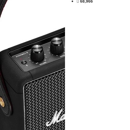
68,966