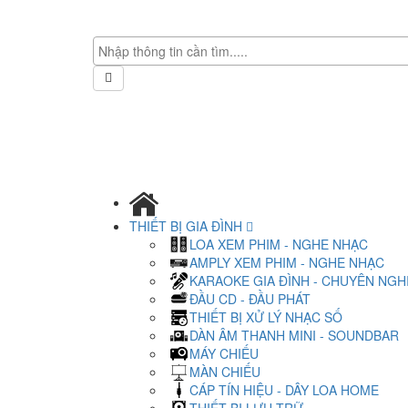
THIẾT BỊ GIA ĐÌNH
LOA XEM PHIM - NGHE NHẠC
AMPLY XEM PHIM - NGHE NHẠC
KARAOKE GIA ĐÌNH - CHUYÊN NGH
ĐẦU CD - ĐẦU PHÁT
THIẾT BỊ XỬ LÝ NHẠC SỐ
DÀN ÂM THANH MINI - SOUNDBAR
MÁY CHIẾU
MÀN CHIẾU
CÁP TÍN HIỆU - DÂY LOA HOME