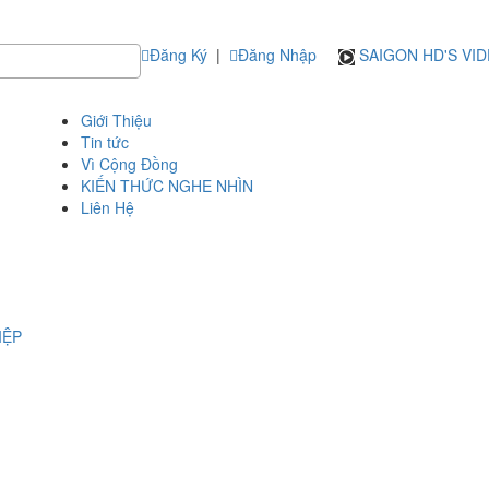
Đăng Ký
|
Đăng Nhập
SAIGON HD'S VI
Giới Thiệu
Tin tức
Vì Cộng Đồng
KIẾN THỨC NGHE NHÌN
Liên Hệ
IỆP