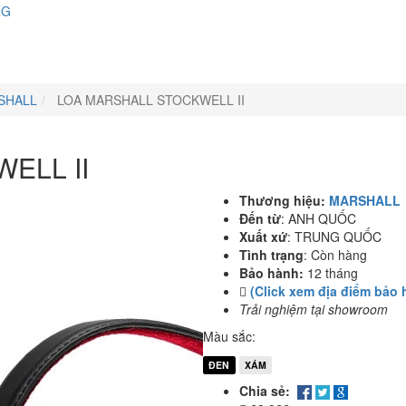
NG
SHALL
LOA MARSHALL STOCKWELL II
ELL II
Thương hiệu:
MARSHALL
Đến từ
:
ANH QUỐC
Xuất xứ
:
TRUNG QUỐC
Tình trạng
:
Còn hàng
Bảo hành:
12 tháng
(Click xem địa điểm bảo 
Trải nghiệm tại showroom
Màu sắc:
ĐEN
XÁM
Chia sẻ: