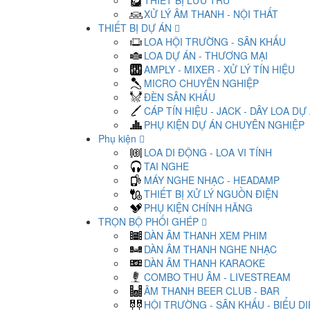
THIẾT BỊ LƯU TRỮ
XỬ LÝ ÂM THANH - NỘI THẤT
THIẾT BỊ DỰ ÁN
LOA HỘI TRƯỜNG - SÂN KHẤU
LOA DỰ ÁN - THƯƠNG MẠI
AMPLY - MIXER - XỬ LÝ TÍN HIỆU
MICRO CHUYÊN NGHIỆP
ĐÈN SÂN KHẤU
CÁP TÍN HIỆU - JACK - DÂY LOA DỰ
PHỤ KIỆN DỰ ÁN CHUYÊN NGHIỆP
Phụ kiện
LOA DI ĐỘNG - LOA VI TÍNH
TAI NGHE
MÁY NGHE NHẠC - HEADAMP
THIẾT BỊ XỬ LÝ NGUỒN ĐIỆN
PHỤ KIỆN CHÍNH HÃNG
TRỌN BỘ PHỐI GHÉP
DÀN ÂM THANH XEM PHIM
DÀN ÂM THANH NGHE NHẠC
DÀN ÂM THANH KARAOKE
COMBO THU ÂM - LIVESTREAM
ÂM THANH BEER CLUB - BAR
HỘI TRƯỜNG - SÂN KHẤU - BIỂU D