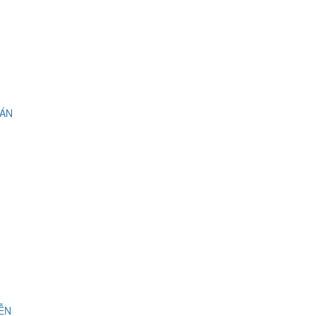
 ÁN
IỄN