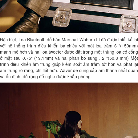
Đặc biệt, Loa Bluetooth để bàn Marshall Woburn III đã được thiết kế lại
với hệ thống trình điều khiển ba chiều với một loa trầm 6 "(150mm)
mạnh mẽ hơn và hai loa tweeter được đặt trong một thùng loa có cổng
ở mặt sau 0,75" (19,1mm) và hai phần bổ sung . 2 "(50,8 mm) Một
trình điều khiển âm trung giúp kiểm soát âm trầm tốt hơn và phát lại
âm trung rõ ràng, chi tiết hơn. Waver để cung cấp âm thanh nhất quán
và ổn định, đủ rộng để nghe được khắp phòng.