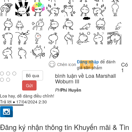
Đăng nhập
để đánh
Có
giá sản phẩm
1
bình luận về Loa Marshall
Bỏ qua
Woburn III
Gửi
PH
Phi Huyền
Loa hay, dễ dàng điều chỉnh!
Trả lời
●
17/04/2024 2:30
Đăng ký nhận thông tin Khuyến mãi & Tin