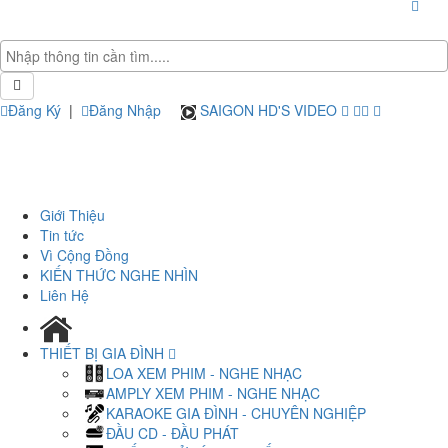
Đăng Ký
|
Đăng Nhập
SAIGON HD'S VIDEO
Giới Thiệu
Tin tức
Vì Cộng Đồng
KIẾN THỨC NGHE NHÌN
Liên Hệ
THIẾT BỊ GIA ĐÌNH
LOA XEM PHIM - NGHE NHẠC
AMPLY XEM PHIM - NGHE NHẠC
KARAOKE GIA ĐÌNH - CHUYÊN NGHIỆP
ĐẦU CD - ĐẦU PHÁT