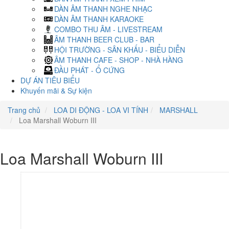
DÀN ÂM THANH NGHE NHẠC
DÀN ÂM THANH KARAOKE
COMBO THU ÂM - LIVESTREAM
ÂM THANH BEER CLUB - BAR
HỘI TRƯỜNG - SÂN KHẤU - BIỂU DIỄN
ÂM THANH CAFE - SHOP - NHÀ HÀNG
ĐẦU PHÁT - Ổ CỨNG
DỰ ÁN TIÊU BIỂU
Khuyến mãi & Sự kiện
Trang chủ
LOA DI ĐỘNG - LOA VI TÍNH
MARSHALL
Loa Marshall Woburn III
Loa Marshall Woburn III