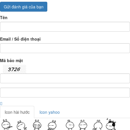
Gửi đánh giá của bạn
Tên
Email / Số điện thoại
Mã bảo mật
Icon hài hước
Icon yahoo