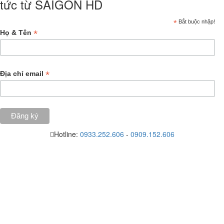
tức từ SAIGON HD
*
Bắt buộc nhập!
*
Họ & Tên
*
Địa chỉ email
Hotline:
0933.252.606
-
0909.152.606