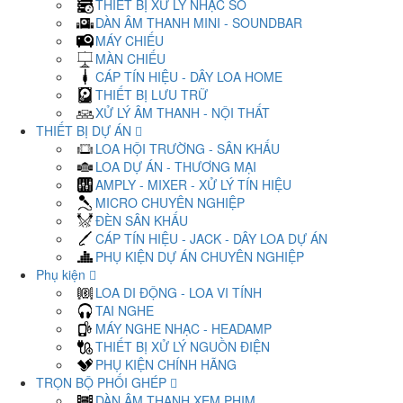
THIẾT BỊ XỬ LÝ NHẠC SỐ
DÀN ÂM THANH MINI - SOUNDBAR
MÁY CHIẾU
MÀN CHIẾU
CÁP TÍN HIỆU - DÂY LOA HOME
THIẾT BỊ LƯU TRỮ
XỬ LÝ ÂM THANH - NỘI THẤT
THIẾT BỊ DỰ ÁN
LOA HỘI TRƯỜNG - SÂN KHẤU
LOA DỰ ÁN - THƯƠNG MẠI
AMPLY - MIXER - XỬ LÝ TÍN HIỆU
MICRO CHUYÊN NGHIỆP
ĐÈN SÂN KHẤU
CÁP TÍN HIỆU - JACK - DÂY LOA DỰ ÁN
PHỤ KIỆN DỰ ÁN CHUYÊN NGHIỆP
Phụ kiện
LOA DI ĐỘNG - LOA VI TÍNH
TAI NGHE
MÁY NGHE NHẠC - HEADAMP
THIẾT BỊ XỬ LÝ NGUỒN ĐIỆN
PHỤ KIỆN CHÍNH HÃNG
TRỌN BỘ PHỐI GHÉP
DÀN ÂM THANH XEM PHIM