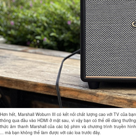
Hơn hết, Marshall Woburn III có kết nối chất lượng cao với TV của bạn
thông qua đầu vào HDMI ở mặt sau, vì vậy bạn có thể dễ dàng thưởng
thức âm thanh Marshall của các bộ phim và chương trình truyền hình
... mà bạn không thể làm được với các loa trước đây.