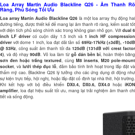
Loa Array Martin Audio Blackline Q26 - Âm Thanh Rõ
Ràng, Phủ Sóng Tối Ưu
Loa array Martin Audio Blackline Q26
là một loa array thụ động ha
đường tiếng, được thiết kế để mang lại âm thanh rõ ràng, kiểm soát tốt
với diện tích phủ sóng chính xác trong không gian nhỏ gọn. Với
dual 
inch LF driver
có cuộn dây 1.5 inch và
1 inch HF compressio
driver
với dome 1 inch, loa đạt dải tần số
69Hz-17kHz (±3dB), -10d
@ 53Hz
, công suất âm thanh tối đa
125dB (131dB với crest facto
4)
, và độ nhạy
90dB
. Vỏ loa làm từ
gỗ dán bền bỉ
, hoàn thiện bằn
sơn đen hoặc trắng textured
, cùng
M8 inserts
,
M20 pole-moun
socket
, và
lưới thép đục lỗ
, đảm bảo tính linh hoạt trong lắp đặt v
thẩm mỹ cao. Blackline Q26 lý tưởng cho các ứng dụng di động như
sự kiện trực tiếp, hội nghị, hoặc lắp đặt cố định tại nhà thờ, hội trường.
Khi kết hợp với bộ điều khiển
DX0.4, DX0.6, DX4.0
hoặc
iKO
amplifier
, loa đạt hiệu suất tối ưu, mang lại trải nghiệm âm thanh chi
tiết và sống động.