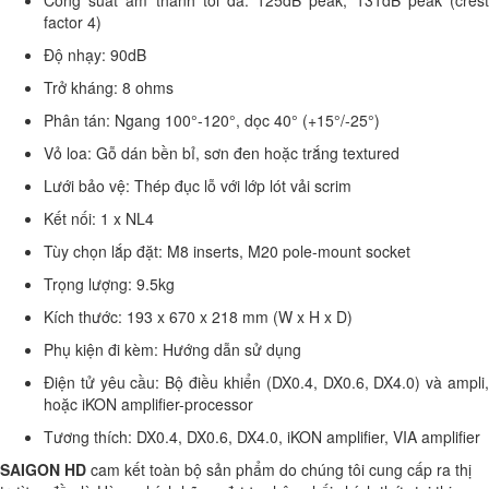
factor 4)
Độ nhạy: 90dB
Trở kháng: 8 ohms
Phân tán: Ngang 100°-120°, dọc 40° (+15°/-25°)
Vỏ loa: Gỗ dán bền bỉ, sơn đen hoặc trắng textured
Lưới bảo vệ: Thép đục lỗ với lớp lót vải scrim
Kết nối: 1 x NL4
Tùy chọn lắp đặt: M8 inserts, M20 pole-mount socket
Trọng lượng: 9.5kg
Kích thước: 193 x 670 x 218 mm (W x H x D)
Phụ kiện đi kèm: Hướng dẫn sử dụng
Điện tử yêu cầu: Bộ điều khiển (DX0.4, DX0.6, DX4.0) và ampli,
hoặc iKON amplifier-processor
Tương thích: DX0.4, DX0.6, DX4.0, iKON amplifier, VIA amplifier
SAIGON HD
cam kết toàn bộ sản phẩm do chúng tôi cung cấp ra thị