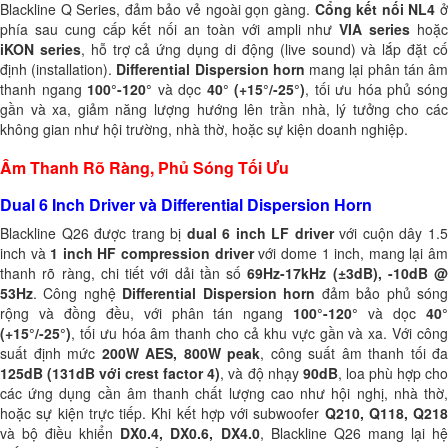
Blackline Q Series, đảm bảo vẻ ngoài gọn gàng.
Cổng kết nối NL4
phía sau cung cấp kết nối an toàn với ampli như
VIA series
hoặ
iKON series
, hỗ trợ cả ứng dụng di động (live sound) và lắp đặt c
định (installation).
Differential Dispersion horn
mang lại phân tán â
thanh ngang
100°-120°
và dọc
40° (+15°/-25°)
, tối ưu hóa phủ són
gần và xa, giảm năng lượng hướng lên trần nhà, lý tưởng cho các
không gian như hội trường, nhà thờ, hoặc sự kiện doanh nghiệp.
Âm Thanh Rõ Ràng, Phủ Sóng Tối Ưu
Dual 6 Inch Driver và Differential Dispersion Horn
Blackline Q26 được trang bị
dual 6 inch LF driver
với cuộn dây 1.
inch và
1 inch HF compression driver
với dome 1 inch, mang lại â
thanh rõ ràng, chi tiết với dải tần số
69Hz-17kHz (±3dB), -10dB @
53Hz
. Công nghệ
Differential Dispersion horn
đảm bảo phủ són
rộng và đồng đều, với phân tán ngang
100°-120°
và dọc
40
(+15°/-25°)
, tối ưu hóa âm thanh cho cả khu vực gần và xa. Với công
suất định mức
200W AES, 800W peak
, công suất âm thanh tối đa
125dB (131dB với crest factor 4)
, và độ nhạy
90dB
, loa phù hợp ch
các ứng dụng cần âm thanh chất lượng cao như hội nghị, nhà thờ,
hoặc sự kiện trực tiếp. Khi kết hợp với subwoofer
Q210, Q118, Q218
và bộ điều khiển
DX0.4, DX0.6, DX4.0
, Blackline Q26 mang lại h