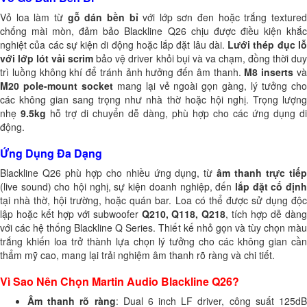
Vỏ loa làm từ
gỗ dán bền bỉ
với lớp sơn đen hoặc trắng texture
chống mài mòn, đảm bảo Blackline Q26 chịu được điều kiện khắc
nghiệt của các sự kiện di động hoặc lắp đặt lâu dài.
Lưới thép đục l
với lớp lót vải scrim
bảo vệ driver khỏi bụi và va chạm, đồng thời du
trì luồng không khí để tránh ảnh hưởng đến âm thanh.
M8 inserts
v
M20 pole-mount socket
mang lại vẻ ngoài gọn gàng, lý tưởng ch
các không gian sang trọng như nhà thờ hoặc hội nghị. Trọng lượng
nhẹ
9.5kg
hỗ trợ di chuyển dễ dàng, phù hợp cho các ứng dụng di
động.
Ứng Dụng Đa Dạng
Blackline Q26 phù hợp cho nhiều ứng dụng, từ
âm thanh trực tiếp
(live sound) cho hội nghị, sự kiện doanh nghiệp, đến
lắp đặt cố địn
tại nhà thờ, hội trường, hoặc quán bar. Loa có thể được sử dụng độc
lập hoặc kết hợp với subwoofer
Q210, Q118, Q218
, tích hợp dễ dàn
với các hệ thống Blackline Q Series. Thiết kế nhỏ gọn và tùy chọn màu
trắng khiến loa trở thành lựa chọn lý tưởng cho các không gian cần
thẩm mỹ cao, mang lại trải nghiệm âm thanh rõ ràng và chi tiết.
Vì Sao Nên Chọn Martin Audio Blackline Q26?
Âm thanh rõ ràng
: Dual 6 inch LF driver, công suất 125d