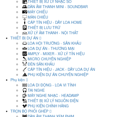
THIẾT BỊ XỬ LÝ NHẠC SỐ
DÀN ÂM THANH MINI - SOUNDBAR
MÁY CHIẾU
MÀN CHIẾU
CÁP TÍN HIỆU - DÂY LOA HOME
THIẾT BỊ LƯU TRỮ
XỬ LÝ ÂM THANH - NỘI THẤT
THIẾT BỊ DỰ ÁN
LOA HỘI TRƯỜNG - SÂN KHẤU
LOA DỰ ÁN - THƯƠNG MẠI
AMPLY - MIXER - XỬ LÝ TÍN HIỆU
MICRO CHUYÊN NGHIỆP
ĐÈN SÂN KHẤU
CÁP TÍN HIỆU - JACK - DÂY LOA DỰ ÁN
PHỤ KIỆN DỰ ÁN CHUYÊN NGHIỆP
Phụ kiện
LOA DI ĐỘNG - LOA VI TÍNH
TAI NGHE
MÁY NGHE NHẠC - HEADAMP
THIẾT BỊ XỬ LÝ NGUỒN ĐIỆN
PHỤ KIỆN CHÍNH HÃNG
TRỌN BỘ PHỐI GHÉP
DÀN ÂM THANH XEM PHIM