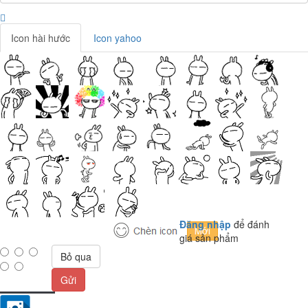
Icon hài hước
Icon yahoo
Đăng nhập
để đánh
giá sản phẩm
Bỏ qua
Gửi