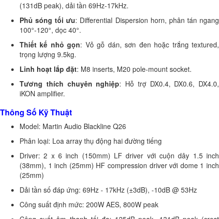
(131dB peak), dải tần 69Hz-17kHz.
Phủ sóng tối ưu
: Differential Dispersion horn, phân tán ngan
100°-120°, dọc 40°.
Thiết kế nhỏ gọn
: Vỏ gỗ dán, sơn đen hoặc trắng textured
trọng lượng 9.5kg.
Linh hoạt lắp đặt
: M8 inserts, M20 pole-mount socket.
Tương thích chuyên nghiệp
: Hỗ trợ DX0.4, DX0.6, DX4.0,
iKON amplifier.
Thông Số Kỹ Thuật
Model: Martin Audio Blackline Q26
Phân loại: Loa array thụ động hai đường tiếng
Driver: 2 x 6 inch (150mm) LF driver với cuộn dây 1.5 inch
(38mm), 1 inch (25mm) HF compression driver với dome 1 inch
(25mm)
Dải tần số đáp ứng: 69Hz - 17kHz (±3dB), -10dB @ 53Hz
Công suất định mức: 200W AES, 800W peak
Công suất âm thanh tối đa: 125dB peak, 131dB peak (crest