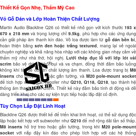
Thiết Kế Gọn Nhẹ, Thẩm Mỹ Cao
Vỏ Gỗ Dán và Lớp Hoàn Thiện Chất Lượng
Martin Audio Blackline Q26 có thiết kế nhỏ gọn với kích thước
193 
670 x 218 mm
và trọng lượng chỉ
9.5kg
, phù hợp cho các ứng dụn
cần giải pháp âm thanh kín đáo. Vỏ loa được làm từ
gỗ dán bền bỉ
hoàn thiện bằng
sơn đen hoặc trắng textured
, mang lại vẻ ngoà
chuyên nghiệp và khả năng hòa nhập với các không gian nhạy cảm về
thẩm mỹ như nhà thờ, hội nghị.
Lưới thép đục lỗ với lớp lót vải
scrim
bảo vệ driver khỏi bụi và va chạm, đồng thời đảm bảo luồng
không khí tốt để duy trì chất lượng âm thanh. Loa được trang bị
M8
inserts
cho phép treo hoặc gắn tường, và
M20 pole-mount socke
để tích hợp với các subwoofer như
Q210, Q118, Q218
, tạo thành h
thống âm thanh hoàn chỉnh. Thiết kế này đảm bảo tính di động và dễ
dàng triển khai cho các sự kiện trực tiếp hoặc lắp đặt cố định.
Tùy Chọn Lắp Đặt Linh Hoạt
Blackline Q26 được thiết kế để triển khai linh hoạt, có thể sử dụng độc
lập hoặc kết hợp với subwoofer như
Q210
để mở rộng dải tần số thấp.
M8 inserts
hỗ trợ treo hoặc gắn tường, trong khi
M20 pole-moun
socket
với nắp đậy kín đáo cho phép tích hợp với các hệ thống