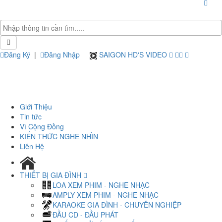
Đăng Ký
|
Đăng Nhập
SAIGON HD'S VIDEO
Giới Thiệu
Tin tức
Vì Cộng Đồng
KIẾN THỨC NGHE NHÌN
Liên Hệ
THIẾT BỊ GIA ĐÌNH
LOA XEM PHIM - NGHE NHẠC
AMPLY XEM PHIM - NGHE NHẠC
KARAOKE GIA ĐÌNH - CHUYÊN NGHIỆP
ĐẦU CD - ĐẦU PHÁT