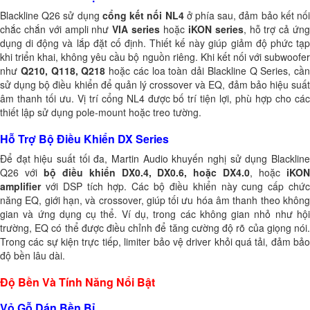
Blackline Q26 sử dụng
cổng kết nối NL4
ở phía sau, đảm bảo kết nố
chắc chắn với ampli như
VIA series
hoặc
iKON series
, hỗ trợ cả ứn
dụng di động và lắp đặt cố định. Thiết kế này giúp giảm độ phức tạp
khi triển khai, không yêu cầu bộ nguồn riêng. Khi kết nối với subwoofer
như
Q210, Q118, Q218
hoặc các loa toàn dải Blackline Q Series, cần
sử dụng bộ điều khiển để quản lý crossover và EQ, đảm bảo hiệu suất
âm thanh tối ưu. Vị trí cổng NL4 được bố trí tiện lợi, phù hợp cho các
thiết lập sử dụng pole-mount hoặc treo tường.
Hỗ Trợ Bộ Điều Khiển DX Series
Để đạt hiệu suất tối đa, Martin Audio khuyến nghị sử dụng Blackline
Q26 với
bộ điều khiển DX0.4, DX0.6, hoặc DX4.0
, hoặc
iKO
amplifier
với DSP tích hợp. Các bộ điều khiển này cung cấp chức
năng EQ, giới hạn, và crossover, giúp tối ưu hóa âm thanh theo không
gian và ứng dụng cụ thể. Ví dụ, trong các không gian nhỏ như hội
trường, EQ có thể được điều chỉnh để tăng cường độ rõ của giọng nói.
Trong các sự kiện trực tiếp, limiter bảo vệ driver khỏi quá tải, đảm bảo
độ bền lâu dài.
Độ Bền Và Tính Năng Nổi Bật
Vỏ Gỗ Dán Bền Bỉ