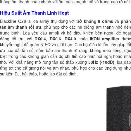
thống âm thanh hoàn chỉnh với âm bass mạnh mẽ và trung-cao rõ nét.
Hiệu Suất Âm Thanh Linh Hoạt
Blackline Q26 là loa array thụ động với
trở kháng 8 ohms
và
phâ
tán âm thanh tối ưu
, phù hợp cho các hệ thống âm thanh nhỏ đế
trung bình. Loa yêu cầu ampli và bộ điều khiển bên ngoài để hoạt
động tối ưu, với
DX0.4, DX0.6, DX4.0
hoặc
iKON amplifier
đượ
khuyến nghị để quản lý EQ và giới hạn. Các bộ điều khiển này giúp tối
ưu hóa dải tần số, đảm bảo âm thanh rõ ràng, không méo tiếng, đặc
biệt trong các không gian cần độ chi tiết cao như hội nghị hoặc nhà
thờ. Với khả năng mở rộng tần số thấp xuống
53Hz (-10dB)
, loa đá
ứng tốt cho cả giọng nói và âm nhạc, phù hợp cho các ứng dụng như
sự kiện DJ, hội thảo, hoặc lắp đặt cố định.