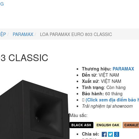
NG
IỆP
PARAMAX
LOA PARAMAX EURO 803 CLASSIC
3 CLASSIC
Thương hiệu:
PARAMAX
Đến từ
:
VIỆT NAM
Xuất xứ
:
VIỆT NAM
Tình trạng
:
Còn hàng
Bảo hành:
60 tháng
(Click xem địa điểm bảo 
Trải nghiệm tại showroom
Màu sắc:
BLACK ASH
ENGLISH OAK
CANALE
Chia sẻ: