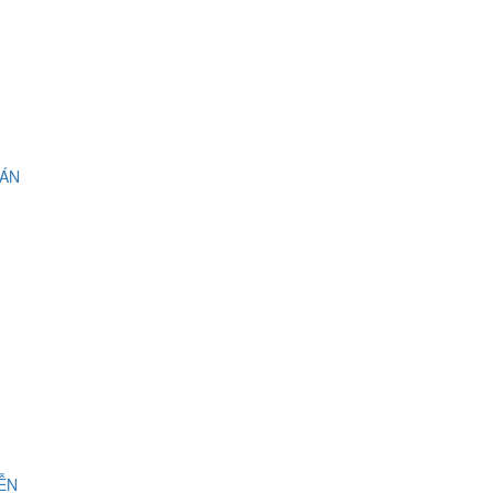
 ÁN
IỄN