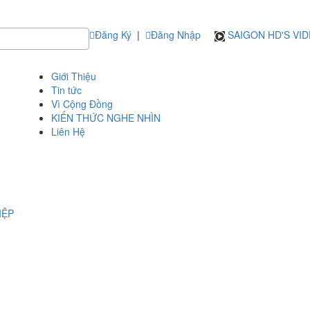
Đăng Ký
|
Đăng Nhập
SAIGON HD'S VI
Giới Thiệu
Tin tức
Vì Cộng Đồng
KIẾN THỨC NGHE NHÌN
Liên Hệ
IỆP