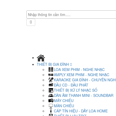
THIẾT BỊ GIA ĐÌNH
LOA XEM PHIM - NGHE NHẠC
AMPLY XEM PHIM - NGHE NHẠC
KARAOKE GIA ĐÌNH - CHUYÊN NGH
ĐẦU CD - ĐẦU PHÁT
THIẾT BỊ XỬ LÝ NHẠC SỐ
DÀN ÂM THANH MINI - SOUNDBAR
MÁY CHIẾU
MÀN CHIẾU
CÁP TÍN HIỆU - DÂY LOA HOME