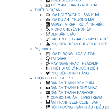
THIẾT BỊ LƯU TRỮ
XỬ LÝ ÂM THANH - NỘI THẤT
THIẾT BỊ DỰ ÁN
LOA HỘI TRƯỜNG - SÂN KHẤU
LOA DỰ ÁN - THƯƠNG MẠI
AMPLY - MIXER - XỬ LÝ TÍN HIỆU
MICRO CHUYÊN NGHIỆP
ĐÈN SÂN KHẤU
CÁP TÍN HIỆU - JACK - DÂY LOA DỰ
PHỤ KIỆN DỰ ÁN CHUYÊN NGHIỆP
Phụ kiện
LOA DI ĐỘNG - LOA VI TÍNH
TAI NGHE
MÁY NGHE NHẠC - HEADAMP
THIẾT BỊ XỬ LÝ NGUỒN ĐIỆN
PHỤ KIỆN CHÍNH HÃNG
TRỌN BỘ PHỐI GHÉP
DÀN ÂM THANH XEM PHIM
DÀN ÂM THANH NGHE NHẠC
DÀN ÂM THANH KARAOKE
COMBO THU ÂM - LIVESTREAM
ÂM THANH BEER CLUB - BAR
HỘI TRƯỜNG - SÂN KHẤU - BIỂU D