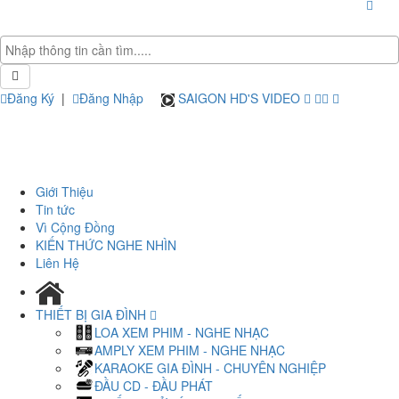
Đăng Ký
|
Đăng Nhập
SAIGON HD'S VIDEO
Giới Thiệu
Tin tức
Vì Cộng Đồng
KIẾN THỨC NGHE NHÌN
Liên Hệ
THIẾT BỊ GIA ĐÌNH
LOA XEM PHIM - NGHE NHẠC
AMPLY XEM PHIM - NGHE NHẠC
KARAOKE GIA ĐÌNH - CHUYÊN NGHIỆP
ĐẦU CD - ĐẦU PHÁT