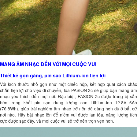
MANG ÂM NHẠC ĐẾN VỚI MỌI CUỘC VUI
Thiết kế gọn gàng, pin sạc Lithium-ion tiện lợi
Với kích thước nhỏ gọn như một chiếc hộp, kết hợp quai xách chắc
chắn tiện lợi cho việc di chuyển, loa PASION 2c sẽ giúp bạn mang âm
nhạc yêu thích đến mọi nơi. Đặc biệt, PASION 2c được trang bị sẵn
bên trong khối pin sạc dung lượng cao Lithium-ion 12.8V 6Ah
(76.8Wh), giúp trải nghiệm âm nhạc trở nên dễ dàng hơn dù ở bất cứ
nơi nào. Hãy bật nhạc lên để niềm vui được lan tỏa, năng lượng tích
cực được sạc đầy, và mọi cuộc vui sẽ trở nên trọn vẹn hơn.