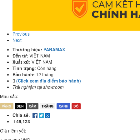
Previous
Next
Thương hiệu:
PARAMAX
Đến từ
:
VIỆT NAM
Xuất xứ
:
VIỆT NAM
Tình trạng
:
Còn hàng
Bảo hành:
12 tháng
(Click xem địa điểm bảo hành)
Trải nghiệm tại showroom
Màu sắc:
VÀNG
ĐEN
XÁM
TRẮNG
XANH
ĐỎ
Chia sẻ:
49,123
Giá niêm yết: