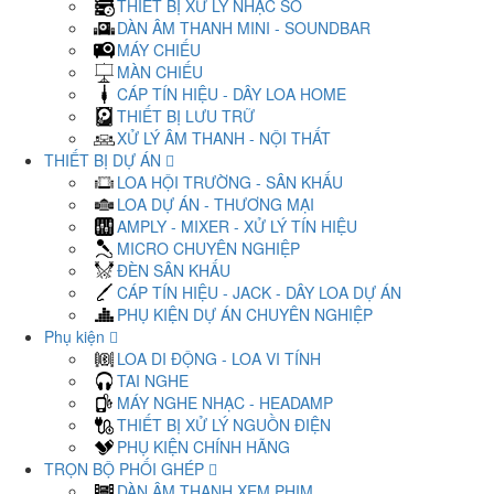
THIẾT BỊ XỬ LÝ NHẠC SỐ
DÀN ÂM THANH MINI - SOUNDBAR
MÁY CHIẾU
MÀN CHIẾU
CÁP TÍN HIỆU - DÂY LOA HOME
THIẾT BỊ LƯU TRỮ
XỬ LÝ ÂM THANH - NỘI THẤT
THIẾT BỊ DỰ ÁN
LOA HỘI TRƯỜNG - SÂN KHẤU
LOA DỰ ÁN - THƯƠNG MẠI
AMPLY - MIXER - XỬ LÝ TÍN HIỆU
MICRO CHUYÊN NGHIỆP
ĐÈN SÂN KHẤU
CÁP TÍN HIỆU - JACK - DÂY LOA DỰ ÁN
PHỤ KIỆN DỰ ÁN CHUYÊN NGHIỆP
Phụ kiện
LOA DI ĐỘNG - LOA VI TÍNH
TAI NGHE
MÁY NGHE NHẠC - HEADAMP
THIẾT BỊ XỬ LÝ NGUỒN ĐIỆN
PHỤ KIỆN CHÍNH HÃNG
TRỌN BỘ PHỐI GHÉP
DÀN ÂM THANH XEM PHIM