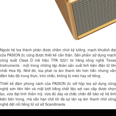
Ngoài hệ loa thành phần được chăm chút kỹ lưỡng, mạch khuếch đại
của PASION 2c cũng được thiết kế cẩn thận. Sản phẩm sử dụng mạch
công suất Class D mã hiệu TPA 3221 từ hãng công nghệ Texas
Instruments - một trong những tập đoàn sản xuất linh kiện điện tử lớn
nhất Hoa Kỳ. Nhờ đó, loa phát ra âm thanh lớn hơn hẳn nhưng vẫn
đảm bảo độ trung thực, tròn chắc, không bị méo hay vỡ tiếng.
Thiết kế đậm phong cách của PASION 2c với hộp loa sử dụng công
nghệ sơn tiên tiến và mặt lưới bằng chất liệu sợi cao cấp được chọn
lọc, vừa đạt tính thẩm mỹ, vừa đủ dày và chắc chắn để bảo vệ hệ linh
kiện bên trong, mà vẫn hạn chế tối đa sự tán xạ âm thanh nhờ công
nghệ dệt nổi tiếng từ xứ sở Scandinavia.