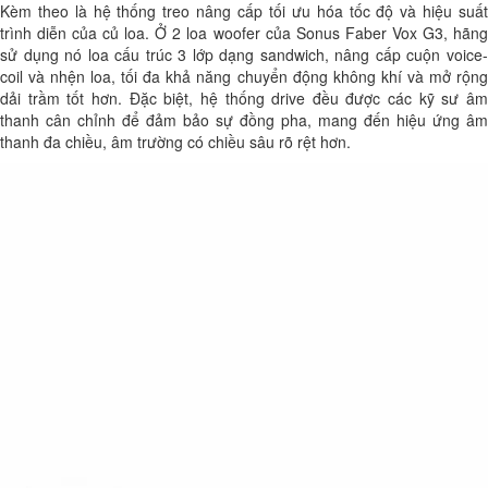
Kèm theo là hệ thống treo nâng cấp tối ưu hóa tốc độ và hiệu suất
trình diễn của củ loa. Ở 2 loa woofer của Sonus Faber Vox G3, hãng
sử dụng nó loa cấu trúc 3 lớp dạng sandwich, nâng cấp cuộn voice-
coil và nhện loa, tối đa khả năng chuyển động không khí và mở rộng
dải trầm tốt hơn. Đặc biệt, hệ thống drive đều được các kỹ sư âm
thanh cân chỉnh để đảm bảo sự đồng pha, mang đến hiệu ứng âm
thanh đa chiều, âm trường có chiều sâu rõ rệt hơn.