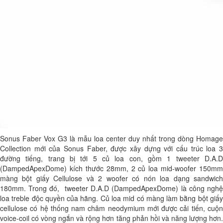
Sonus Faber Vox G3 là mẫu loa center duy nhất trong dòng Homage
Collection mới của Sonus Faber, được xây dựng với cấu trúc loa 3
đường tiếng, trang bị tới 5 củ loa con, gồm 1 tweeter D.A.D
(DampedApexDome) kích thước 28mm, 2 củ loa mid-woofer 150mm
màng bột giấy Cellulose và 2 woofer có nón loa dạng sandwich
180mm. Trong đó, tweeter D.A.D (DampedApexDome) là công nghệ
loa treble độc quyền của hãng. Củ loa mid có màng làm bằng bột giấy
cellulose có hệ thống nam châm neodymium mới được cải tiến, cuộn
voice-coil có vòng ngắn và rộng hơn tăng phản hồi và năng lượng hơn.