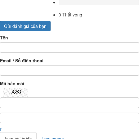
0
Thất vọng
Gửi đánh giá của bạn
Tên
Email / Số điện thoại
Mã bảo mật
Icon hài hước
Icon yahoo