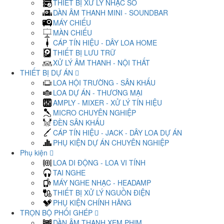
THIẾT BỊ XỬ LÝ NHẠC SỐ
DÀN ÂM THANH MINI - SOUNDBAR
MÁY CHIẾU
MÀN CHIẾU
CÁP TÍN HIỆU - DÂY LOA HOME
THIẾT BỊ LƯU TRỮ
XỬ LÝ ÂM THANH - NỘI THẤT
THIẾT BỊ DỰ ÁN
LOA HỘI TRƯỜNG - SÂN KHẤU
LOA DỰ ÁN - THƯƠNG MẠI
AMPLY - MIXER - XỬ LÝ TÍN HIỆU
MICRO CHUYÊN NGHIỆP
ĐÈN SÂN KHẤU
CÁP TÍN HIỆU - JACK - DÂY LOA DỰ ÁN
PHỤ KIỆN DỰ ÁN CHUYÊN NGHIỆP
Phụ kiện
LOA DI ĐỘNG - LOA VI TÍNH
TAI NGHE
MÁY NGHE NHẠC - HEADAMP
THIẾT BỊ XỬ LÝ NGUỒN ĐIỆN
PHỤ KIỆN CHÍNH HÃNG
TRỌN BỘ PHỐI GHÉP
DÀN ÂM THANH XEM PHIM