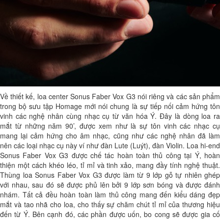
Về thiết kế, loa center Sonus Faber Vox G3 nói riêng và các sản phẩm
trong bộ sưu tập Homage mới nói chung là sự tiếp nối cảm hứng tôn
vinh các nghệ nhân cùng nhạc cụ từ văn hóa Ý. Đây là dòng loa ra
mắt từ những năm 90’, được xem như là sự tôn vinh các nhạc cụ
mang lại cảm hứng cho âm nhạc, cũng như các nghệ nhân đã làm
nên các loại nhạc cụ này ví như đàn Lute (Luýt), đàn Violin. Loa hi-end
Sonus Faber Vox G3 được chế tác hoàn toàn thủ công tại Ý, hoàn
thiện một cách khéo léo, tỉ mỉ và tinh xảo, mang đầy tính nghệ thuật.
Thùng loa Sonus Faber Vox G3 được làm từ 9 lớp gỗ tự nhiên ghép
với nhau, sau đó sẽ được phủ lên bởi 9 lớp sơn bóng và được đánh
nhám. Tất cả đều hoàn toàn làm thủ công mang đến kiểu dáng đẹp
mắt và tao nhã cho loa, cho thấy sự chăm chút tỉ mỉ của thương hiệu
đến từ Ý. Bên cạnh đó, các phần được uốn, bo cong sẽ được gia cố