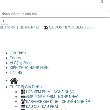
Đăng Ký
|
Đăng Nhập
SAIGON HD'S VIDEO
Giới Thiệu
Tin tức
Vì Cộng Đồng
KIẾN THỨC NGHE NHÌN
Liên Hệ
THIẾT BỊ GIA ĐÌNH
LOA XEM PHIM - NGHE NHẠC
AMPLY XEM PHIM - NGHE NHẠC
KARAOKE GIA ĐÌNH - CHUYÊN NGHIỆP
ĐẦU CD - ĐẦU PHÁT