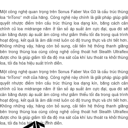
Một công nghệ quan trọng trên Sonus Faber Vox G3 là cấu trúc thùng
loa “InTono” mới của hãng. Công nghệ này chính là giải pháp giúp giải
quyết nhược điểm trên cấu trúc thùng loa dạng kín, bằng cách cân
chỉnh củ loa midrange nằm ở tần số áp suất âm cực đại, qua đó sẽ
cân bằng được áp suất âm cũng như giảm thiểu tối đa trong quá trình
hoạt động, kết quả là âm dải mid luôn có độ trung thực và chi tiết hơn.
Không những vậy, hãng còn bổ sung, cải tiến hệ thống thanh giằng
bên trong thùng loa cùng công nghệ cổng thoát hơi Stealth Ultraflex
được cho là giúp giảm tối đa độ ma sát của khí lưu thoát ra khỏi thùng
loa, tối đa hóa hiệu suất trình diễn.
Một công nghệ quan trọng trên Sonus Faber Vox G3 là cấu trúc thùng
loa “InTono” mới của hãng. Công nghệ này chính là giải pháp giúp giải
quyết nhược điểm trên cấu trúc thùng loa dạng kín, bằng cách cân
chỉnh củ loa midrange nằm ở tần số áp suất âm cực đại, qua đó sẽ
cân bằng được áp suất âm cũng như giảm thiểu tối đa trong quá trình
hoạt động, kết quả là âm dải mid luôn có độ trung thực và chi tiết hơn.
Không những vậy, hãng còn bổ sung, cải tiến hệ thống thanh giằng
bên trong thùng loa cùng công nghệ cổng thoát hơi Stealth Ultraflex
được cho là giúp giảm tối đa độ ma sát của khí lưu thoát ra khỏi thùng
loa, tối đa hóa hiệu suất trình diễn.