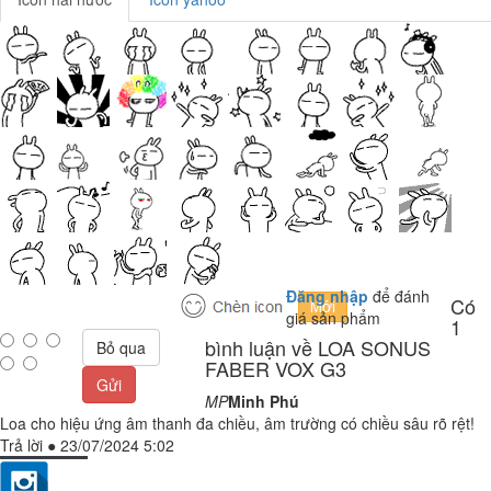
Đăng nhập
để đánh
Có
giá sản phẩm
1
bình luận về LOA SONUS
Bỏ qua
FABER VOX G3
Gửi
MP
Minh Phú
Loa cho hiệu ứng âm thanh đa chiều, âm trường có chiều sâu rõ rệt!
Trả lời
●
23/07/2024 5:02