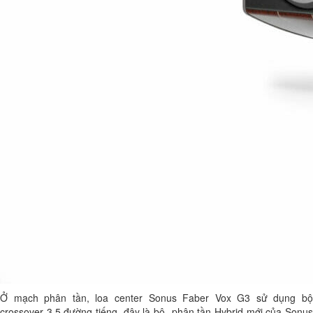
Ở mạch phân tần, loa center Sonus Faber Vox G3 sử dụng bộ
crossover 3,5 đường tiếng, đây là bộ phân tần Hybrid mới của Sonus