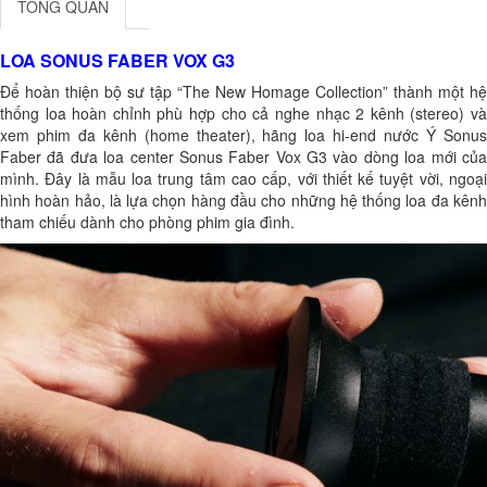
TỔNG QUAN
LOA SONUS FABER VOX G3
Để hoàn thiện bộ sư tập “The New Homage Collection” thành một hệ
thống loa hoàn chỉnh phù hợp cho cả nghe nhạc 2 kênh (stereo) và
xem phim đa kênh (home theater), hãng loa hi-end nước Ý Sonus
Faber đã đưa loa center Sonus Faber Vox G3 vào dòng loa mới của
mình. Đây là mẫu loa trung tâm cao cấp, với thiết kế tuyệt vời, ngoại
hình hoàn hảo, là lựa chọn hàng đầu cho những hệ thống loa đa kênh
tham chiếu dành cho phòng phim gia đình.