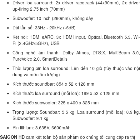
Driver loa surround: 2x driver racetrack (44x90mm), 2x driver
up-firing 2.75 inch (70mm)
Subwoofer: 10 inch (260mm), không dây
Dải tần số: 33Hz - 20kHz (-6dB)
Kết nối: HDMI eARC, 3x HDMI input, Optical, Bluetooth 5.3, Wi-
Fi (2.4GHz/5GHz), USB
Công nghệ âm thanh: Dolby Atmos, DTS:X, MultiBeam 3.0,
PureVoice 2.0, SmartDetails
Thời lượng pin loa surround: Lên đến 10 giờ (tùy thuộc vào nội
dung và mức âm lượng)
Kích thước soundbar: 854 x 52 x 128 mm
Kích thước loa surround (mỗi loa): 189 x 52 x 128 mm
Kích thước subwoofer: 325 x 400 x 325 mm
Trọng lượng: Soundbar: 5.5 kg, Loa surround (mỗi loa): 0.9 kg,
Subwoofer: 9.1 kg
Pin lithium: 3.635V, 6600mAh
SAIGON HD
cam kết toàn bộ sản phẩm do chúng tôi cung cấp ra thị