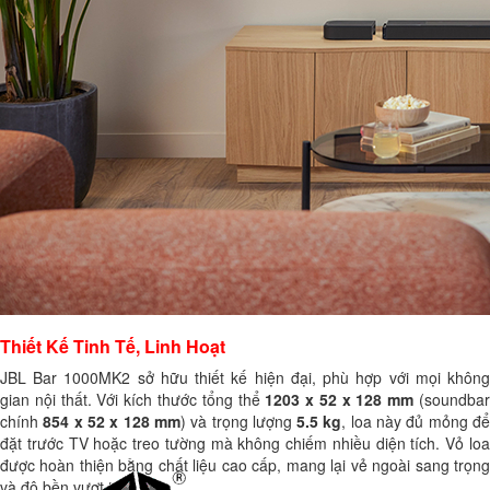
Thiết Kế Tinh Tế, Linh Hoạt
JBL Bar 1000MK2 sở hữu thiết kế hiện đại, phù hợp với mọi không
gian nội thất. Với kích thước tổng thể
1203 x 52 x 128 mm
(soundba
chính
854 x 52 x 128 mm
) và trọng lượng
5.5 kg
, loa này đủ mỏng để
đặt trước TV hoặc treo tường mà không chiếm nhiều diện tích. Vỏ loa
được hoàn thiện bằng chất liệu cao cấp, mang lại vẻ ngoài sang trọng
và độ bền vượt trội.