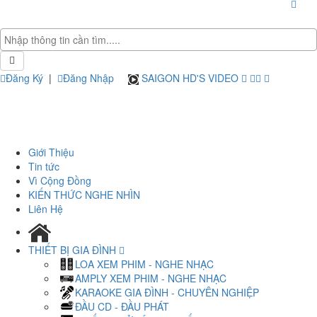
Đăng Ký
|
Đăng Nhập
SAIGON HD'S VIDEO
Giới Thiệu
Tin tức
Vì Cộng Đồng
KIẾN THỨC NGHE NHÌN
Liên Hệ
THIẾT BỊ GIA ĐÌNH
LOA XEM PHIM - NGHE NHẠC
AMPLY XEM PHIM - NGHE NHẠC
KARAOKE GIA ĐÌNH - CHUYÊN NGHIỆP
ĐẦU CD - ĐẦU PHÁT