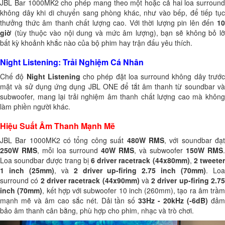
JBL Bar 1000MK2 cho phép mang theo một hoặc cả hai loa surround
không dây khi di chuyển sang phòng khác, như vào bếp, để tiếp tục
thưởng thức âm thanh chất lượng cao. Với thời lượng pin lên đến
10
giờ
(tùy thuộc vào nội dung và mức âm lượng), bạn sẽ không bỏ lỡ
bất kỳ khoảnh khắc nào của bộ phim hay trận đấu yêu thích.
Night Listening: Trải Nghiệm Cá Nhân
Chế độ
Night Listening
cho phép đặt loa surround không dây trướ
mặt và sử dụng ứng dụng JBL ONE để tắt âm thanh từ soundbar và
subwoofer, mang lại trải nghiệm âm thanh chất lượng cao mà không
làm phiền người khác.
Hiệu Suất Âm Thanh Mạnh Mẽ
JBL Bar 1000MK2 có tổng công suất
480W RMS
, với soundbar đạ
250W RMS
, mỗi loa surround
40W RMS
, và subwoofer
150W RMS
.
Loa soundbar được trang bị
6 driver racetrack (44x80mm)
,
2 tweete
1 inch (25mm)
, và
2 driver up-firing 2.75 inch (70mm)
. Lo
surround có
2 driver racetrack (44x90mm)
và
2 driver up-firing 2.7
inch (70mm)
, kết hợp với subwoofer 10 inch (260mm), tạo ra âm trầm
mạnh mẽ và âm cao sắc nét. Dải tần số
33Hz - 20kHz (-6dB)
đả
bảo âm thanh cân bằng, phù hợp cho phim, nhạc và trò chơi.