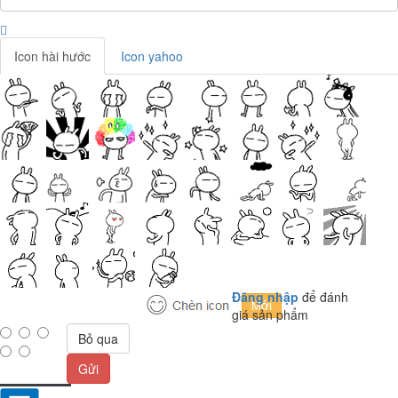
Icon hài hước
Icon yahoo
Đăng nhập
để đánh
giá sản phẩm
Bỏ qua
Gửi