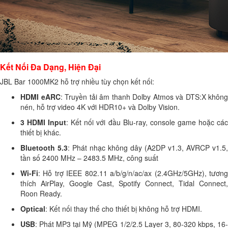
Kết Nối Đa Dạng, Hiện Đại
JBL Bar 1000MK2 hỗ trợ nhiều tùy chọn kết nối:
HDMI eARC
: Truyền tải âm thanh Dolby Atmos và DTS:X không
nén, hỗ trợ video 4K với HDR10+ và Dolby Vision.
3 HDMI Input
: Kết nối với đầu Blu-ray, console game hoặc cá
thiết bị khác.
Bluetooth 5.3
: Phát nhạc không dây (A2DP v1.3, AVRCP v1.5,
tần số 2400 MHz – 2483.5 MHz, công suất
Wi-Fi
: Hỗ trợ IEEE 802.11 a/b/g/n/ac/ax (2.4GHz/5GHz), tương
thích AirPlay, Google Cast, Spotify Connect, Tidal Connect,
Roon Ready.
Optical
: Kết nối thay thế cho thiết bị không hỗ trợ HDMI.
USB
: Phát MP3 tại Mỹ (MPEG 1/2/2.5 Layer 3, 80-320 kbps, 16-