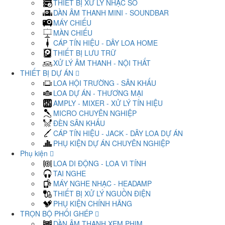
THIẾT BỊ XỬ LÝ NHẠC SỐ
DÀN ÂM THANH MINI - SOUNDBAR
MÁY CHIẾU
MÀN CHIẾU
CÁP TÍN HIỆU - DÂY LOA HOME
THIẾT BỊ LƯU TRỮ
XỬ LÝ ÂM THANH - NỘI THẤT
THIẾT BỊ DỰ ÁN
LOA HỘI TRƯỜNG - SÂN KHẤU
LOA DỰ ÁN - THƯƠNG MẠI
AMPLY - MIXER - XỬ LÝ TÍN HIỆU
MICRO CHUYÊN NGHIỆP
ĐÈN SÂN KHẤU
CÁP TÍN HIỆU - JACK - DÂY LOA DỰ ÁN
PHỤ KIỆN DỰ ÁN CHUYÊN NGHIỆP
Phụ kiện
LOA DI ĐỘNG - LOA VI TÍNH
TAI NGHE
MÁY NGHE NHẠC - HEADAMP
THIẾT BỊ XỬ LÝ NGUỒN ĐIỆN
PHỤ KIỆN CHÍNH HÃNG
TRỌN BỘ PHỐI GHÉP
DÀN ÂM THANH XEM PHIM