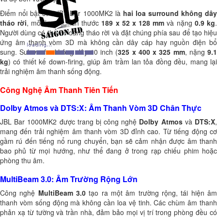
Điểm nổi bật của JBL Bar 1000MK2 là
hai loa surround không dâ
tháo rời
, mỗi loa có kích thước
189 x 52 x 128 mm
và nặng
0.9 kg
.
Người dùng có thể dễ dàng tháo rời và đặt chúng phía sau để tạo hiệu
ứng âm thanh vòm 3D mà không cần dây cáp hay nguồn điện bổ
sung. Subwoofer không dây 10 inch (
325 x 400 x 325 mm
, nặng
9.
kg
) có thiết kế down-firing, giúp âm trầm lan tỏa đồng đều, mang lại
trải nghiệm âm thanh sống động.
Công Nghệ Âm Thanh Tiên Tiến
Dolby Atmos và DTS:X: Âm Thanh Vòm 3D Chân Thực
JBL Bar 1000MK2 được trang bị công nghệ
Dolby Atmos
và
DTS:X
mang đến trải nghiệm âm thanh vòm 3D đỉnh cao. Từ tiếng động cơ
gầm rú đến tiếng nổ rung chuyển, bạn sẽ cảm nhận được âm thanh
bao phủ từ mọi hướng, như thể đang ở trong rạp chiếu phim hoặc
phòng thu âm.
MultiBeam 3.0: Âm Trường Rộng Lớn
Công nghệ
MultiBeam 3.0
tạo ra một âm trường rộng, tái hiện â
thanh vòm sống động mà không cần loa vệ tinh. Các chùm âm thanh
phản xạ từ tường và trần nhà, đảm bảo mọi vị trí trong phòng đều có