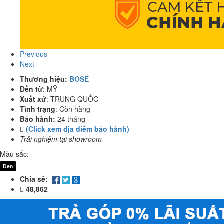
Previous
Next
Thương hiệu:
BOSE
Đến từ
:
MỸ
Xuất xứ
:
TRUNG QUỐC
Tình trạng
:
Còn hàng
Bảo hành:
24 tháng
(Click xem địa điểm bảo hành)
Trải nghiệm tại showroom
Màu sắc:
Đen
Chia sẻ:
48,862