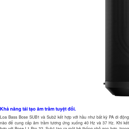
Khả năng tái tạo âm trầm tuyệt đối.
Loa Bass Bose SUB1 và Sub2 kết hợp với hầu như bất kỳ PA di động
nào để cung cấp âm trầm tương ứng xuống 40 Hz và 37 Hz. Khi kết
hợp với Bose L1 Pro 32, Sub1 tạo ra một hệ thống nhỏ gọn hơn, trong