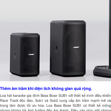
Thêm âm trầm khi diện tích không gian quá rộng.
Loa hát karaoke gia đình Bass Bose SUB1 với thiết kế trình điều khiển
Race Track độc đáo, Sub1 và Sub2 cung cấp âm trầm mạnh mẽ và
trọng tâm được tối ưu hóa. Loa Bass Bose SUB1 có thiết kế mỏng
nhưng không hề ảnh hưởng đến âm thanh. Điều này giúp giải phóng