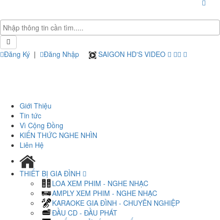
Đăng Ký
|
Đăng Nhập
SAIGON HD'S VIDEO
Giới Thiệu
Tin tức
Vì Cộng Đồng
KIẾN THỨC NGHE NHÌN
Liên Hệ
THIẾT BỊ GIA ĐÌNH
LOA XEM PHIM - NGHE NHẠC
AMPLY XEM PHIM - NGHE NHẠC
KARAOKE GIA ĐÌNH - CHUYÊN NGHIỆP
ĐẦU CD - ĐẦU PHÁT