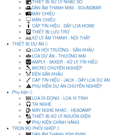
THIẾT BỊ XỬ LÝ NHẠC SỐ
DÀN ÂM THANH MINI - SOUNDBAR
MÁY CHIẾU
MÀN CHIẾU
CÁP TÍN HIỆU - DÂY LOA HOME
THIẾT BỊ LƯU TRỮ
XỬ LÝ ÂM THANH - NỘI THẤT
THIẾT BỊ DỰ ÁN
LOA HỘI TRƯỜNG - SÂN KHẤU
LOA DỰ ÁN - THƯƠNG MẠI
AMPLY - MIXER - XỬ LÝ TÍN HIỆU
MICRO CHUYÊN NGHIỆP
ĐÈN SÂN KHẤU
CÁP TÍN HIỆU - JACK - DÂY LOA DỰ ÁN
PHỤ KIỆN DỰ ÁN CHUYÊN NGHIỆP
Phụ kiện
LOA DI ĐỘNG - LOA VI TÍNH
TAI NGHE
MÁY NGHE NHẠC - HEADAMP
THIẾT BỊ XỬ LÝ NGUỒN ĐIỆN
PHỤ KIỆN CHÍNH HÃNG
TRỌN BỘ PHỐI GHÉP
DÀN ÂM THANH XEM PHIM