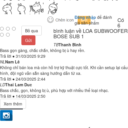
Đăng nhập
để đánh
Có
giá sản phẩm
6
bình luận về LOA SUBWOOFER
Bỏ qua
BOSE SUB 1
Gửi
TB
Thanh Bình
Bass gọn gàng, chắc chắn, không bị ù hay rền.
Trả lời
●
31/03/2025 9:29
NL
Nam Lê
Không chỉ bán loa mà còn hỗ trợ kỹ thuật cực tốt. Khi cần setup lại cấu
hình, đội ngũ vẫn sẵn sàng hướng dẫn từ xa.
Trả lời
●
24/03/2025 2:44
LD
Thai Lam Duc
Bass chắc, gọn, không bị ù, phù hợp với nhiều thể loại nhạc.
Trả lời
●
14/03/2025 2:50