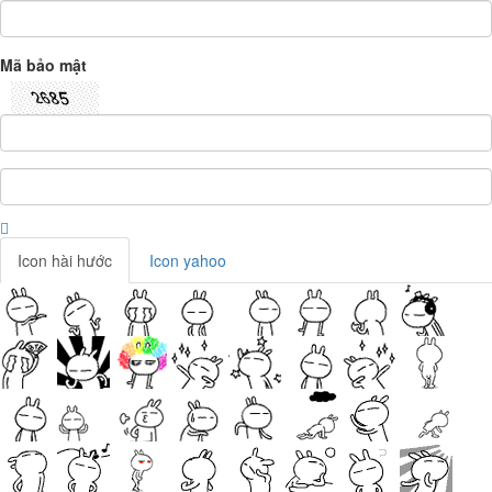
Mã bảo mật
Icon hài hước
Icon yahoo