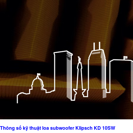
Thông số kỹ thuật loa subwoofer Klipsch KD 10SW