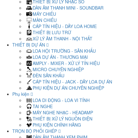
THIẾT BỊ XỬ LÝ NHẠC SỐ
DÀN ÂM THANH MINI - SOUNDBAR
MÁY CHIẾU
MÀN CHIẾU
CÁP TÍN HIỆU - DÂY LOA HOME
THIẾT BỊ LƯU TRỮ
XỬ LÝ ÂM THANH - NỘI THẤT
THIẾT BỊ DỰ ÁN
LOA HỘI TRƯỜNG - SÂN KHẤU
LOA DỰ ÁN - THƯƠNG MẠI
AMPLY - MIXER - XỬ LÝ TÍN HIỆU
MICRO CHUYÊN NGHIỆP
ĐÈN SÂN KHẤU
CÁP TÍN HIỆU - JACK - DÂY LOA DỰ ÁN
PHỤ KIỆN DỰ ÁN CHUYÊN NGHIỆP
Phụ kiện
LOA DI ĐỘNG - LOA VI TÍNH
TAI NGHE
MÁY NGHE NHẠC - HEADAMP
THIẾT BỊ XỬ LÝ NGUỒN ĐIỆN
PHỤ KIỆN CHÍNH HÃNG
TRỌN BỘ PHỐI GHÉP
DÀN ÂM THANH XEM PHIM