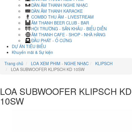
DÀN ÂM THANH NGHE NHẠC
DÀN ÂM THANH KARAOKE
COMBO THU ÂM - LIVESTREAM
ÂM THANH BEER CLUB - BAR
HỘI TRƯỜNG - SÂN KHẤU - BIỂU DIỄN
ÂM THANH CAFE - SHOP - NHÀ HÀNG
ĐẦU PHÁT - Ổ CỨNG
DỰ ÁN TIÊU BIỂU
Khuyến mãi & Sự kiện
Trang chủ
LOA XEM PHIM - NGHE NHẠC
KLIPSCH
LOA SUBWOOFER KLIPSCH KD 10SW
LOA SUBWOOFER KLIPSCH KD
10SW