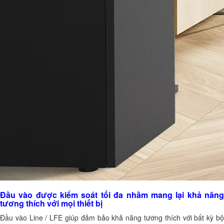
Đầu vào được kiểm soát tối đa nhằm mang lại khả năng
tương thích với mọi thiết bị
Đầu vào Line / LFE giúp đảm bảo khả năng tương thích với bất kỳ bộ