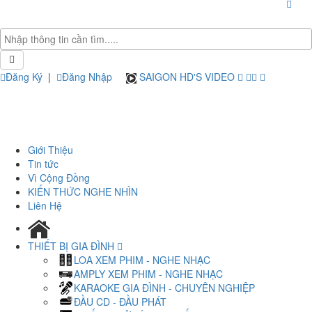
Đăng Ký
|
Đăng Nhập
SAIGON HD'S VIDEO
Giới Thiệu
Tin tức
Vì Cộng Đồng
KIẾN THỨC NGHE NHÌN
Liên Hệ
THIẾT BỊ GIA ĐÌNH
LOA XEM PHIM - NGHE NHẠC
AMPLY XEM PHIM - NGHE NHẠC
KARAOKE GIA ĐÌNH - CHUYÊN NGHIỆP
ĐẦU CD - ĐẦU PHÁT