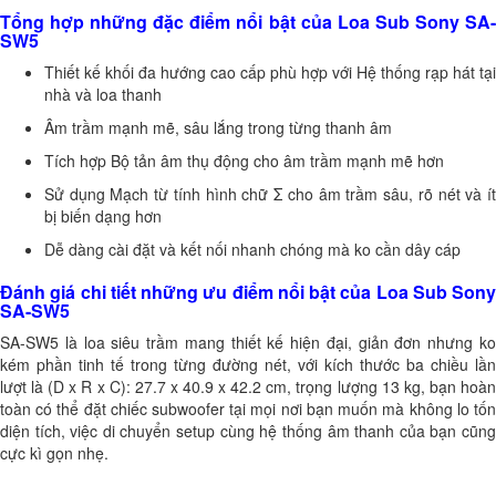
Tổng hợp những đặc điểm nổi bật của Loa Sub Sony SA-
SW5
Thiết kế khối đa hướng cao cấp phù hợp với Hệ thống rạp hát tại
nhà và loa thanh
Âm trầm mạnh mẽ, sâu lắng trong từng thanh âm
Tích hợp Bộ tản âm thụ động cho âm trầm mạnh mẽ hơn
Sử dụng Mạch từ tính hình chữ Σ cho âm trầm sâu, rõ nét và ít
bị biến dạng hơn
Dễ dàng cài đặt và kết nối nhanh chóng mà ko cần dây cáp
Đánh giá chi tiết những ưu điểm nổi bật của Loa Sub Sony
SA-SW5
SA-SW5 là loa siêu trầm mang thiết kế hiện đại, giản đơn nhưng ko
kém phần tinh tế trong từng đường nét, với kích thước ba chiều lần
lượt là (D x R x C): 27.7 x 40.9 x 42.2 cm, trọng lượng 13 kg, bạn hoàn
toàn có thể đặt chiếc subwoofer tại mọi nơi bạn muốn mà không lo tốn
diện tích, việc di chuyển setup cùng hệ thống âm thanh của bạn cũng
cực kì gọn nhẹ.