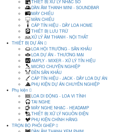
THIẾT BỊ XỬ LÝ NHẠC SỐ
DÀN ÂM THANH MINI - SOUNDBAR
MÁY CHIẾU
MÀN CHIẾU
CÁP TÍN HIỆU - DÂY LOA HOME
THIẾT BỊ LƯU TRỮ
XỬ LÝ ÂM THANH - NỘI THẤT
THIẾT BỊ DỰ ÁN
LOA HỘI TRƯỜNG - SÂN KHẤU
LOA DỰ ÁN - THƯƠNG MẠI
AMPLY - MIXER - XỬ LÝ TÍN HIỆU
MICRO CHUYÊN NGHIỆP
ĐÈN SÂN KHẤU
CÁP TÍN HIỆU - JACK - DÂY LOA DỰ ÁN
PHỤ KIỆN DỰ ÁN CHUYÊN NGHIỆP
Phụ kiện
LOA DI ĐỘNG - LOA VI TÍNH
TAI NGHE
MÁY NGHE NHẠC - HEADAMP
THIẾT BỊ XỬ LÝ NGUỒN ĐIỆN
PHỤ KIỆN CHÍNH HÃNG
TRỌN BỘ PHỐI GHÉP
DÀN ÂM THANH XEM PHIM