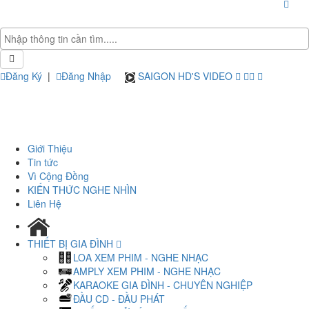
Đăng Ký
|
Đăng Nhập
SAIGON HD'S VIDEO
Giới Thiệu
Tin tức
Vì Cộng Đồng
KIẾN THỨC NGHE NHÌN
Liên Hệ
THIẾT BỊ GIA ĐÌNH
LOA XEM PHIM - NGHE NHẠC
AMPLY XEM PHIM - NGHE NHẠC
KARAOKE GIA ĐÌNH - CHUYÊN NGHIỆP
ĐẦU CD - ĐẦU PHÁT