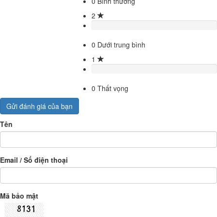
0
Bình thường
2
0
Dưới trung bình
1
0
Thất vọng
Gửi đánh giá của bạn
Tên
Email / Số điện thoại
Mã bảo mật