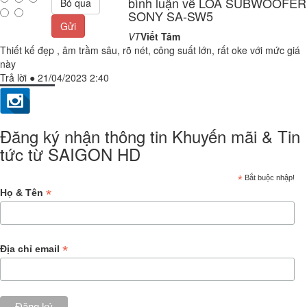
bình luận về LOA SUBWOOFER
Bỏ qua
SONY SA-SW5
Gửi
VT
Viết Tâm
Thiết kế đẹp , âm trầm sâu, rõ nét, công suất lớn, rất oke với mức giá
này
Trả lời
●
21/04/2023 2:40
Đăng ký nhận thông tin Khuyến mãi & Tin
tức từ SAIGON HD
*
Bắt buộc nhập!
*
Họ & Tên
*
Địa chỉ email