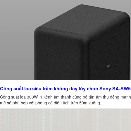
Công suất loa siêu trầm không dây tùy chọn Sony SA-SW5
Công suất loa 300W, 1 kênh âm thanh cùng bộ tản âm thụ động mạnh
mẽ sẽ phù hợp với phòng có diện tích trên 50m vuông.