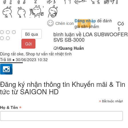
Đăng nhập
để đánh
Có
giá sản phẩm
1
bình luận về LOA SUBWOOFER
Bỏ qua
SVS SB-3000
Gửi
QH
Quang Huấn
Dùng rất oke, Shop tư vấn rất nhiệt tình
Trả lời
●
30/06/2023 10:32
Đăng ký nhận thông tin Khuyến mãi & Tin
tức từ SAIGON HD
*
Bắt buộc nhập!
*
Họ & Tên