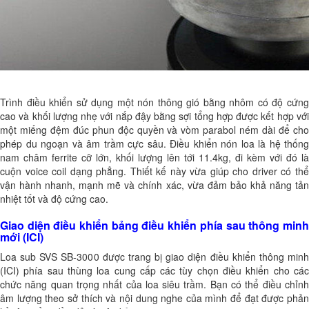
Trình điều khiển sử dụng một nón thông gió bằng nhôm có độ cứng
cao và khối lượng nhẹ với nắp đậy bằng sợi tổng hợp được kết hợp với
một miếng đệm đúc phun độc quyền và vòm parabol ném dài để cho
phép du ngoạn và âm trầm cực sâu. Điều khiển nón loa là hệ thống
nam châm ferrite cỡ lớn, khối lượng lên tới 11.4kg, đi kèm với đó là
cuộn voice coil dạng phẳng. Thiết kế này vừa giúp cho driver có thể
vận hành nhanh, mạnh mẽ và chính xác, vừa đảm bảo khả năng tản
nhiệt tốt và độ cứng cao.
Giao diện điều khiển bảng điều khiển phía sau thông minh
mới (ICI)
Loa sub SVS SB-3000 được trang bị giao diện điều khiển thông minh
(ICI) phía sau thùng loa cung cấp các tùy chọn điều khiển cho các
chức năng quan trọng nhất của loa siêu trầm. Bạn có thể điều chỉnh
âm lượng theo sở thích và nội dung nghe của mình để đạt được phản