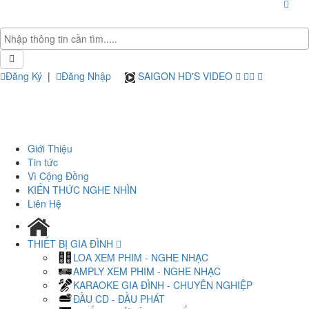
Đăng Ký
|
Đăng Nhập
SAIGON HD'S VIDEO
Giới Thiệu
Tin tức
Vì Cộng Đồng
KIẾN THỨC NGHE NHÌN
Liên Hệ
THIẾT BỊ GIA ĐÌNH
LOA XEM PHIM - NGHE NHẠC
AMPLY XEM PHIM - NGHE NHẠC
KARAOKE GIA ĐÌNH - CHUYÊN NGHIỆP
ĐẦU CD - ĐẦU PHÁT