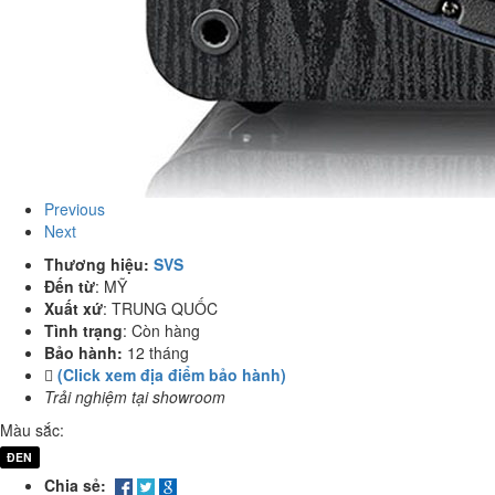
Previous
Next
Thương hiệu:
SVS
Đến từ
:
MỸ
Xuất xứ
:
TRUNG QUỐC
Tình trạng
:
Còn hàng
Bảo hành:
12 tháng
(Click xem địa điểm bảo hành)
Trải nghiệm tại showroom
Màu sắc:
ĐEN
Chia sẻ: