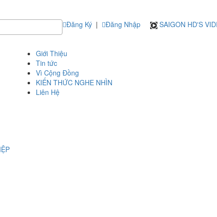
Đăng Ký
|
Đăng Nhập
SAIGON HD'S VI
Giới Thiệu
Tin tức
Vì Cộng Đồng
KIẾN THỨC NGHE NHÌN
Liên Hệ
IỆP