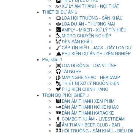
THIẾT BỊ LƯU TRỮ
XỬ LÝ ÂM THANH - NỘI THẤT
THIẾT BỊ DỰ ÁN
LOA HỘI TRƯỜNG - SÂN KHẤU
LOA DỰ ÁN - THƯƠNG MẠI
AMPLY - MIXER - XỬ LÝ TÍN HIỆU
MICRO CHUYÊN NGHIỆP
ĐÈN SÂN KHẤU
CÁP TÍN HIỆU - JACK - DÂY LOA DỰ
PHỤ KIỆN DỰ ÁN CHUYÊN NGHIỆP
Phụ kiện
LOA DI ĐỘNG - LOA VI TÍNH
TAI NGHE
MÁY NGHE NHẠC - HEADAMP
THIẾT BỊ XỬ LÝ NGUỒN ĐIỆN
PHỤ KIỆN CHÍNH HÃNG
TRỌN BỘ PHỐI GHÉP
DÀN ÂM THANH XEM PHIM
DÀN ÂM THANH NGHE NHẠC
DÀN ÂM THANH KARAOKE
COMBO THU ÂM - LIVESTREAM
ÂM THANH BEER CLUB - BAR
HỘI TRƯỜNG - SÂN KHẤU - BIỂU D