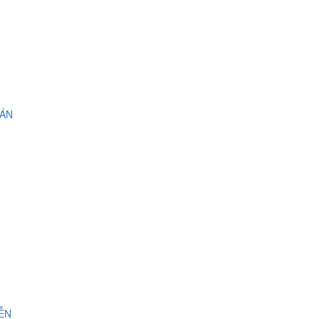
 ÁN
IỄN