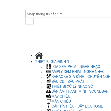
THIẾT BỊ GIA ĐÌNH
LOA XEM PHIM - NGHE NHẠC
AMPLY XEM PHIM - NGHE NHẠC
KARAOKE GIA ĐÌNH - CHUYÊN NGH
ĐẦU CD - ĐẦU PHÁT
THIẾT BỊ XỬ LÝ NHẠC SỐ
DÀN ÂM THANH MINI - SOUNDBAR
MÁY CHIẾU
MÀN CHIẾU
CÁP TÍN HIỆU - DÂY LOA HOME