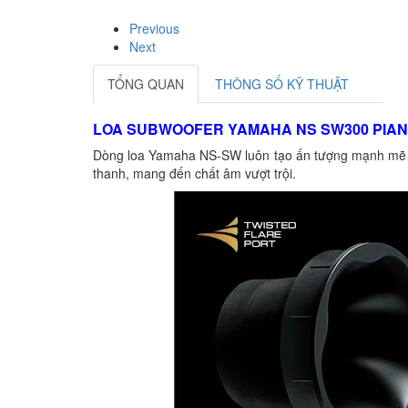
Previous
Next
TỔNG QUAN
THÔNG SỐ KỸ THUẬT
LOA SUBWOOFER YAMAHA NS SW300 PIA
Dòng loa Yamaha NS-SW luôn tạo ấn tượng mạnh mẽ với
thanh, mang đến chất âm vượt trội.