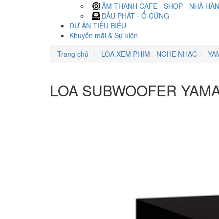
ÂM THANH CAFE - SHOP - NHÀ HÀ
ĐẦU PHÁT - Ổ CỨNG
DỰ ÁN TIÊU BIỂU
Khuyến mãi & Sự kiện
Trang chủ
LOA XEM PHIM - NGHE NHẠC
YA
LOA SUBWOOFER YAMA