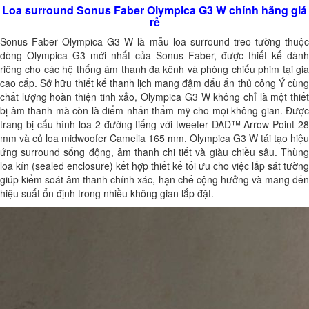
Loa surround Sonus Faber Olympica G3 W chính hãng giá
rẻ
Sonus Faber Olympica G3 W là mẫu loa surround treo tường thuộc
dòng Olympica G3 mới nhất của Sonus Faber, được thiết kế dành
riêng cho các hệ thống âm thanh đa kênh và phòng chiếu phim tại gia
cao cấp. Sở hữu thiết kế thanh lịch mang đậm dấu ấn thủ công Ý cùng
chất lượng hoàn thiện tinh xảo, Olympica G3 W không chỉ là một thiết
bị âm thanh mà còn là điểm nhấn thẩm mỹ cho mọi không gian. Được
trang bị cấu hình loa 2 đường tiếng với tweeter DAD™ Arrow Point 28
mm và củ loa midwoofer Camelia 165 mm, Olympica G3 W tái tạo hiệu
ứng surround sống động, âm thanh chi tiết và giàu chiều sâu. Thùng
loa kín (sealed enclosure) kết hợp thiết kế tối ưu cho việc lắp sát tường
giúp kiểm soát âm thanh chính xác, hạn chế cộng hưởng và mang đến
hiệu suất ổn định trong nhiều không gian lắp đặt.