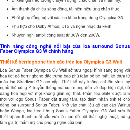
Âm thanh đa chiều sống động, tái hiện hiệu ứng chân thực.
Phối ghép đồng bộ với các loa khác trong dòng Olympica G3.
Phù hợp cho Dolby Atmos, DTS và nghe nhạc đa kênh.
Khuyến nghị ampli công suất từ 30W đến 200W.
Tính năng công nghệ nổi bật của loa surround Sonus
Faber Olympica G3 W chính hãng
Thiết kế herringbone tinh xảo trên loa Olympica G3 Wall
Loa Sonus Faber Olympica G3 Wall sở hữu ngoại hình sang trọng với
họa tiết gỗ herringbone đặc trưng bao phủ toàn bộ bề mặt, kế thừa từ
mẫu loa Stradivari G2 cao cấp. Thiết kế này không chỉ tôn vinh tay
nghề thủ công Ý truyền thống mà còn mang đến vẻ đẹp hiện đại, dễ
dàng hòa hợp với mọi không gian nội thất. Phần top plate được làm
mới với logo Sonus Faber đặt trung tâm, tạo điểm nhấn tinh tế cho
dòng loa surround Sonus Faber. Nhờ vào chất liệu gỗ cao cấp Walnut
hoặc Wenge, loa treo tường Sonus Faber Olympica G3 Wall vừa là
thiết bị âm thanh xuất sắc vừa là món đồ nội thất nghệ thuật, nâng
tầm giá trị thẩm mỹ cho phòng nghe của bạn.