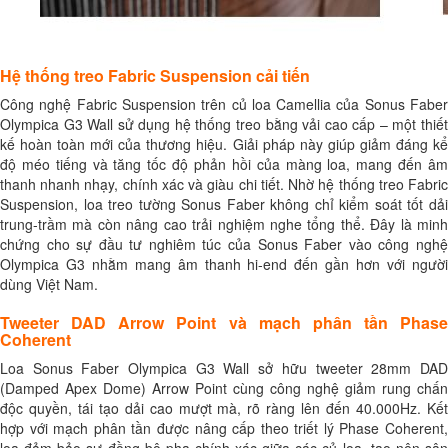
Hệ thống treo Fabric Suspension cải tiến
Công nghệ Fabric Suspension trên củ loa Camellia của Sonus Faber
Olympica G3 Wall sử dụng hệ thống treo bằng vải cao cấp – một thiết
kế hoàn toàn mới của thương hiệu. Giải pháp này giúp giảm đáng kể
độ méo tiếng và tăng tốc độ phản hồi của màng loa, mang đến âm
thanh nhanh nhạy, chính xác và giàu chi tiết. Nhờ hệ thống treo Fabric
Suspension, loa treo tường Sonus Faber không chỉ kiểm soát tốt dải
trung-trầm mà còn nâng cao trải nghiệm nghe tổng thể. Đây là minh
chứng cho sự đầu tư nghiêm túc của Sonus Faber vào công nghệ
Olympica G3 nhằm mang âm thanh hi-end đến gần hơn với người
dùng Việt Nam.
Tweeter DAD Arrow Point và mạch phân tần Phase
Coherent
Loa Sonus Faber Olympica G3 Wall sở hữu tweeter 28mm DAD
(Damped Apex Dome) Arrow Point cùng công nghệ giảm rung chấn
độc quyền, tái tạo dải cao mượt mà, rõ ràng lên đến 40.000Hz. Kết
hợp với mạch phân tần được nâng cấp theo triết lý Phase Coherent,
loa đảm bảo sự đồng bộ pha chính xác giữa các củ loa, tạo nên sân