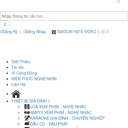
Đăng Ký
|
Đăng Nhập
SAIGON HD'S VIDEO
Giới Thiệu
Tin tức
Vì Cộng Đồng
KIẾN THỨC NGHE NHÌN
Liên Hệ
THIẾT BỊ GIA ĐÌNH
LOA XEM PHIM - NGHE NHẠC
AMPLY XEM PHIM - NGHE NHẠC
KARAOKE GIA ĐÌNH - CHUYÊN NGHIỆP
ĐẦU CD - ĐẦU PHÁT