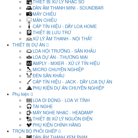
THIẾT BỊ XỬ LÝ NHẠC SỐ
DÀN ÂM THANH MINI - SOUNDBAR
MÁY CHIẾU
MÀN CHIẾU
CÁP TÍN HIỆU - DÂY LOA HOME
THIẾT BỊ LƯU TRỮ
XỬ LÝ ÂM THANH - NỘI THẤT
THIẾT BỊ DỰ ÁN
LOA HỘI TRƯỜNG - SÂN KHẤU
LOA DỰ ÁN - THƯƠNG MẠI
AMPLY - MIXER - XỬ LÝ TÍN HIỆU
MICRO CHUYÊN NGHIỆP
ĐÈN SÂN KHẤU
CÁP TÍN HIỆU - JACK - DÂY LOA DỰ ÁN
PHỤ KIỆN DỰ ÁN CHUYÊN NGHIỆP
Phụ kiện
LOA DI ĐỘNG - LOA VI TÍNH
TAI NGHE
MÁY NGHE NHẠC - HEADAMP
THIẾT BỊ XỬ LÝ NGUỒN ĐIỆN
PHỤ KIỆN CHÍNH HÃNG
TRỌN BỘ PHỐI GHÉP
DÀN ÂM THANH XEM PHIM