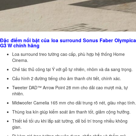
Đặc điểm nổi bật của loa surround Sonus Faber Olympica
G3 W chính hãng
Loa surround treo tường cao cấp, phù hợp hệ thống Home
Cinema.
Chế tác thủ công tại Ý với gỗ tự nhiên, nhôm và da sang trọng.
Cấu hình 2 đường tiếng cho âm thanh chi tiết, chính xác.
Tweeter DAD™ Arrow Point 28 mm cho dải cao mượt mà, tự
nhiên.
Midwoofer Camelia 165 mm cho dải trung rõ nét, giàu nhạc tính.
Thùng loa kín giúp kiểm soát âm thanh tốt, giảm cộng hưởng.
Thiết kế tối ưu khi lắp sát tường, dễ bố trí trong nhiều không
gian.
Đi kèm giá treo tường chuyên dụng, chắc chắn và thẩm mỹ.