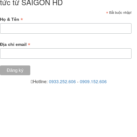
tức từ SAIGON HD
*
Bắt buộc nhập!
*
Họ & Tên
*
Địa chỉ email
Hotline:
0933.252.606
-
0909.152.606