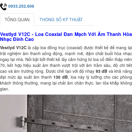
0933.252.606
TỔNG QUAN
THÔNG SỐ KỸ THUẬT
Vestlyd V12C - Loa Coaxial Đan Mạch Với Âm Thanh Hòa
Nhạc Đỉnh Cao
Vestlyd V12C
là cặp loa đồng trục (coaxial) được thiết kế để mang lạ
trải nghiệm âm thanh sống động, mạnh mẽ, đậm chất buổi hòa nhạc
ngay tại nhà. Nổi bật bởi thiết kế lấy cảm hứng từ loa cổ điển thập niên
70, kết hợp hiệu suất âm thanh vượt trội với âm trầm sâu, độ chi tiết
cao và âm trường rộng. Được chế tạo với độ nhạy
93 dB
và khả năn
đạt mức áp suất âm thanh
130 dB
, loa này lý tưởng cho các phòn
khách thông thường, mang lại chất âm chân thực, lan tỏa khắp không
gian.