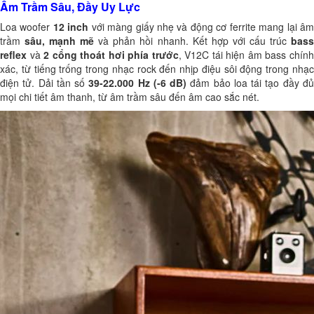
Âm Trầm Sâu, Đầy Uy Lực
Loa woofer
12 inch
với màng giấy nhẹ và động cơ ferrite mang lại â
trầm
sâu, mạnh mẽ
và phản hồi nhanh. Kết hợp với cấu trúc
bas
reflex
và
2 cổng thoát hơi phía trước
, V12C tái hiện âm bass chín
xác, từ tiếng trống trong nhạc rock đến nhịp điệu sôi động trong nhạc
điện tử. Dải tần số
39-22.000 Hz (-6 dB)
đảm bảo loa tái tạo đầy đ
mọi chi tiết âm thanh, từ âm trầm sâu đến âm cao sắc nét.