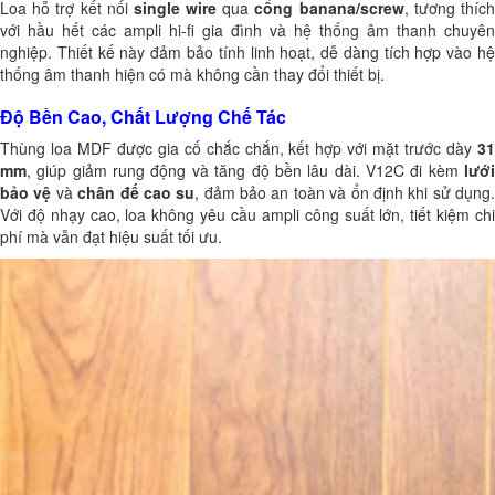
Loa hỗ trợ kết nối
single wire
qua
cổng banana/screw
, tương thíc
với hầu hết các ampli hi-fi gia đình và hệ thống âm thanh chuyên
nghiệp. Thiết kế này đảm bảo tính linh hoạt, dễ dàng tích hợp vào hệ
thống âm thanh hiện có mà không cần thay đổi thiết bị.
Độ Bền Cao, Chất Lượng Chế Tác
Thùng loa MDF được gia cố chắc chắn, kết hợp với mặt trước dày
31
mm
, giúp giảm rung động và tăng độ bền lâu dài. V12C đi kèm
lưới
bảo vệ
và
chân đế cao su
, đảm bảo an toàn và ổn định khi sử dụng.
Với độ nhạy cao, loa không yêu cầu ampli công suất lớn, tiết kiệm chi
phí mà vẫn đạt hiệu suất tối ưu.