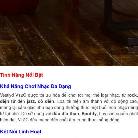
Tính Năng Nổi Bật
Khả Năng Chơi Nhạc Đa Dạng
Vestlyd V12C được tối ưu hóa để chơi tốt mọi thể loại nhạc, từ
rock,
điện tử
đến
jazz, cổ điển
. Loa tái hiện âm thanh với độ động cao
mang lại cảm giác như bạn đang thưởng thức một buổi hòa nhạc riêng
tư tại nhà. Dù sử dụng với
đầu đĩa than
,
Spotify
, hay các nguồn phá
hiện đại, V12C đều mang đến chất âm trung thực, sống động.
Kết Nối Linh Hoạt