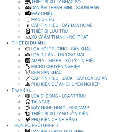
THIẾT BỊ XỬ LÝ NHẠC SỐ
DÀN ÂM THANH MINI - SOUNDBAR
MÁY CHIẾU
MÀN CHIẾU
CÁP TÍN HIỆU - DÂY LOA HOME
THIẾT BỊ LƯU TRỮ
XỬ LÝ ÂM THANH - NỘI THẤT
THIẾT BỊ DỰ ÁN
LOA HỘI TRƯỜNG - SÂN KHẤU
LOA DỰ ÁN - THƯƠNG MẠI
AMPLY - MIXER - XỬ LÝ TÍN HIỆU
MICRO CHUYÊN NGHIỆP
ĐÈN SÂN KHẤU
CÁP TÍN HIỆU - JACK - DÂY LOA DỰ ÁN
PHỤ KIỆN DỰ ÁN CHUYÊN NGHIỆP
Phụ kiện
LOA DI ĐỘNG - LOA VI TÍNH
TAI NGHE
MÁY NGHE NHẠC - HEADAMP
THIẾT BỊ XỬ LÝ NGUỒN ĐIỆN
PHỤ KIỆN CHÍNH HÃNG
TRỌN BỘ PHỐI GHÉP
DÀN ÂM THANH XEM PHIM