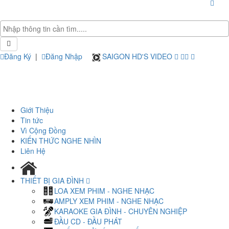
Đăng Ký
|
Đăng Nhập
SAIGON HD'S VIDEO
Giới Thiệu
Tin tức
Vì Cộng Đồng
KIẾN THỨC NGHE NHÌN
Liên Hệ
THIẾT BỊ GIA ĐÌNH
LOA XEM PHIM - NGHE NHẠC
AMPLY XEM PHIM - NGHE NHẠC
KARAOKE GIA ĐÌNH - CHUYÊN NGHIỆP
ĐẦU CD - ĐẦU PHÁT