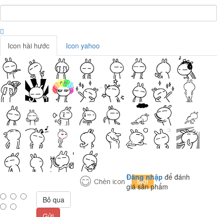
Icon hài hước
Icon yahoo
Đăng nhập
để đánh
giá sản phẩm
Bỏ qua
Gửi