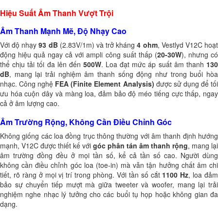
Hiệu Suất Âm Thanh Vượt Trội
Âm Thanh Mạnh Mẽ, Độ Nhạy Cao
Với độ nhạy
93 dB
(2.83V/1m) và trở kháng
4 ohm
, Vestlyd V12C hoạ
động hiệu quả ngay cả với ampli công suất thấp (
20-30W
), nhưng c
thể chịu tải tối đa lên đến
500W
. Loa đạt mức áp suất âm thanh
13
dB
, mang lại trải nghiệm âm thanh sống động như trong buổi hòa
nhạc. Công nghệ
FEA (Finite Element Analysis)
được sử dụng để tố
ưu hóa cuộn dây và màng loa, đảm bảo độ méo tiếng cực thấp, ngay
cả ở âm lượng cao.
Âm Trường Rộng, Không Cần Điều Chỉnh Góc
Không giống các loa đồng trục thông thường với âm thanh định hướng
mạnh, V12C được thiết kế với
góc phân tán âm thanh rộng
, mang lại
âm trường đồng đều ở mọi tần số, kể cả tần số cao. Người dùng
không cần điều chỉnh góc loa (toe-in) mà vẫn tận hưởng chất âm chi
tiết, rõ ràng ở mọi vị trí trong phòng. Với tần số cắt
1100 Hz
, loa đảm
bảo sự chuyển tiếp mượt mà giữa tweeter và woofer, mang lại trải
nghiệm nghe nhạc lý tưởng cho các buổi tụ họp hoặc không gian đa
dạng.