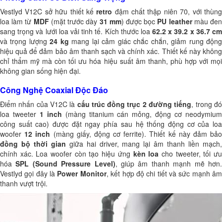
Vestlyd V12C sở hữu thiết kế
retro
đậm chất thập niên 70, với thùn
loa làm từ
MDF
(mặt trước dày
31 mm
) được bọc
PU leather
màu đe
sang trọng và lưới loa vải tinh tế. Kích thước loa
62.2 x 39.2 x 36.7 cm
và trọng lượng
24 kg
mang lại cảm giác chắc chắn, giảm rung độn
hiệu quả để đảm bảo âm thanh sạch và chính xác. Thiết kế này không
chỉ thẩm mỹ mà còn tối ưu hóa hiệu suất âm thanh, phù hợp với mọi
không gian sống hiện đại.
Công Nghệ Coaxial Độc Đáo
Điểm nhấn của V12C là
cấu trúc đồng trục 2 đường tiếng
, trong đ
loa tweeter
1 inch
(màng titanium cán mỏng, động cơ neodymiu
công suất cao) được đặt ngay phía sau hệ thống động cơ của loa
woofer
12 inch
(màng giấy, động cơ ferrite). Thiết kế này đảm bả
đồng bộ thời gian
giữa hai driver, mang lại âm thanh liền mạch,
chính xác. Loa woofer còn tạo hiệu ứng
kèn loa
cho tweeter, tối ư
hóa
SPL (Sound Pressure Level)
, giúp âm thanh mạnh mẽ hơn
Vestlyd gọi đây là
Power Monitor
, kết hợp độ chi tiết và sức mạnh â
thanh vượt trội.