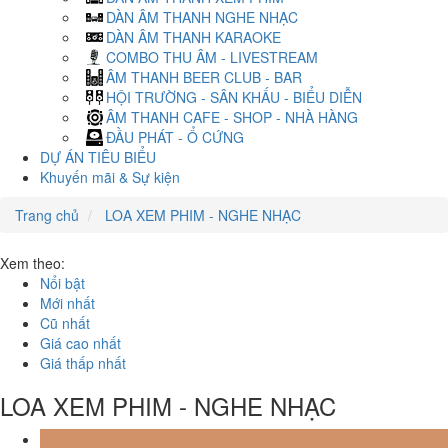
DÀN ÂM THANH NGHE NHẠC
DÀN ÂM THANH KARAOKE
COMBO THU ÂM - LIVESTREAM
ÂM THANH BEER CLUB - BAR
HỘI TRƯỜNG - SÂN KHẤU - BIỂU DIỄN
ÂM THANH CAFE - SHOP - NHÀ HÀNG
ĐẦU PHÁT - Ổ CỨNG
DỰ ÁN TIÊU BIỂU
Khuyến mãi & Sự kiện
Trang chủ
LOA XEM PHIM - NGHE NHẠC
Xem theo:
Nổi bật
Mới nhất
Cũ nhất
Giá cao nhất
Giá thấp nhất
LOA XEM PHIM - NGHE NHẠC