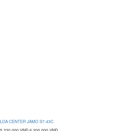
LOA CENTER JAMO S7-43C
5.330.000 VNĐ
6.200.000 VNĐ