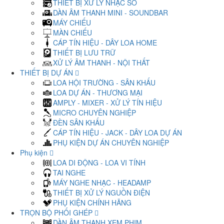
THIẾT BỊ XỬ LÝ NHẠC SỐ
DÀN ÂM THANH MINI - SOUNDBAR
MÁY CHIẾU
MÀN CHIẾU
CÁP TÍN HIỆU - DÂY LOA HOME
THIẾT BỊ LƯU TRỮ
XỬ LÝ ÂM THANH - NỘI THẤT
THIẾT BỊ DỰ ÁN
LOA HỘI TRƯỜNG - SÂN KHẤU
LOA DỰ ÁN - THƯƠNG MẠI
AMPLY - MIXER - XỬ LÝ TÍN HIỆU
MICRO CHUYÊN NGHIỆP
ĐÈN SÂN KHẤU
CÁP TÍN HIỆU - JACK - DÂY LOA DỰ ÁN
PHỤ KIỆN DỰ ÁN CHUYÊN NGHIỆP
Phụ kiện
LOA DI ĐỘNG - LOA VI TÍNH
TAI NGHE
MÁY NGHE NHẠC - HEADAMP
THIẾT BỊ XỬ LÝ NGUỒN ĐIỆN
PHỤ KIỆN CHÍNH HÃNG
TRỌN BỘ PHỐI GHÉP
DÀN ÂM THANH XEM PHIM