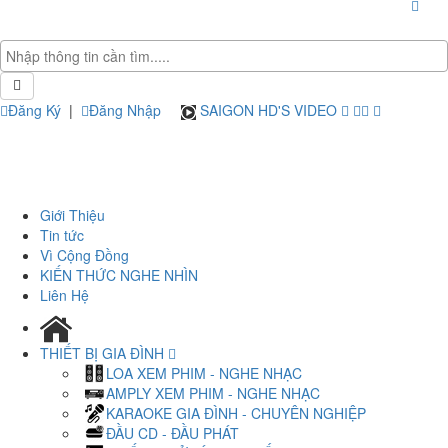
Đăng Ký
|
Đăng Nhập
SAIGON HD'S VIDEO
Giới Thiệu
Tin tức
Vì Cộng Đồng
KIẾN THỨC NGHE NHÌN
Liên Hệ
THIẾT BỊ GIA ĐÌNH
LOA XEM PHIM - NGHE NHẠC
AMPLY XEM PHIM - NGHE NHẠC
KARAOKE GIA ĐÌNH - CHUYÊN NGHIỆP
ĐẦU CD - ĐẦU PHÁT