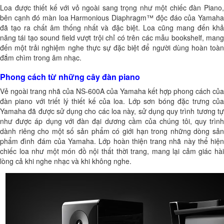
Loa được thiết kế với vỏ ngoài sang trọng như một chiếc đàn Piano,
bên cạnh đó màn loa Harmonious Diaphragm™ độc đáo của Yamaha
đã tạo ra chất âm thống nhất và đặc biệt. Loa cũng mang đến khả
năng tái tạo sound field vượt trội chỉ có trên các mẫu bookshelf, mang
đến một trải nghiệm nghe thực sự đặc biệt để người dùng hoàn toàn
đắm chìm trong âm nhạc.
Phong cách từ những cây đàn piano
Vẻ ngoài trang nhã của NS-600A của Yamaha kết hợp phong cách của
đàn piano với triết lý thiết kế của loa. Lớp sơn bóng đặc trưng của
Yamaha đã được sử dụng cho các loa này, sử dụng quy trình tương tự
như được áp dụng với đàn đại dương cầm của chúng tôi, quy trình
dành riêng cho một số sản phẩm có giới hạn trong những dòng sản
phẩm đình đám của Yamaha. Lớp hoàn thiện trang nhã này thể hiện
chiếc loa như một món đồ nội thất thời trang, mang lại cảm giác hài
lòng cả khi nghe nhạc và khi không nghe.