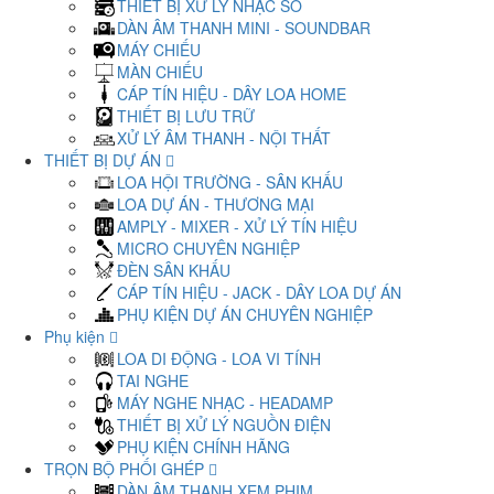
THIẾT BỊ XỬ LÝ NHẠC SỐ
DÀN ÂM THANH MINI - SOUNDBAR
MÁY CHIẾU
MÀN CHIẾU
CÁP TÍN HIỆU - DÂY LOA HOME
THIẾT BỊ LƯU TRỮ
XỬ LÝ ÂM THANH - NỘI THẤT
THIẾT BỊ DỰ ÁN
LOA HỘI TRƯỜNG - SÂN KHẤU
LOA DỰ ÁN - THƯƠNG MẠI
AMPLY - MIXER - XỬ LÝ TÍN HIỆU
MICRO CHUYÊN NGHIỆP
ĐÈN SÂN KHẤU
CÁP TÍN HIỆU - JACK - DÂY LOA DỰ ÁN
PHỤ KIỆN DỰ ÁN CHUYÊN NGHIỆP
Phụ kiện
LOA DI ĐỘNG - LOA VI TÍNH
TAI NGHE
MÁY NGHE NHẠC - HEADAMP
THIẾT BỊ XỬ LÝ NGUỒN ĐIỆN
PHỤ KIỆN CHÍNH HÃNG
TRỌN BỘ PHỐI GHÉP
DÀN ÂM THANH XEM PHIM