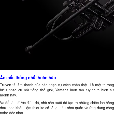
Âm sắc thống nhất hoàn hảo
Truyền tải âm thanh của các nhạc cụ cách chân thật. Là một thương
hiệu nhạc cụ nổi tiếng thế giới, Yamaha luôn tận tụy thực hiện sứ
mệnh này.
Và để làm được điều đó, nhà sản xuất đã tạo ra những chiếc loa hàng
đầu theo khái niệm thiết kế có tông màu nhất quán và ứng dụng công
nghệ độc nhất.