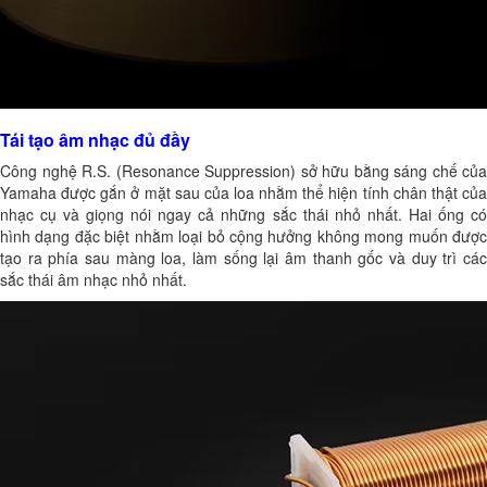
Tái tạo âm nhạc đủ đầy
Công nghệ R.S. (Resonance Suppression) sở hữu bằng sáng chế của
Yamaha được gắn ở mặt sau của loa nhằm thể hiện tính chân thật của
nhạc cụ và giọng nói ngay cả những sắc thái nhỏ nhất. Hai ống có
hình dạng đặc biệt nhằm loại bỏ cộng hưởng không mong muốn được
tạo ra phía sau màng loa, làm sống lại âm thanh gốc và duy trì các
sắc thái âm nhạc nhỏ nhất.