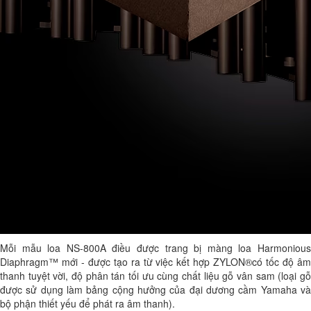
Mỗi mẫu loa NS-800A điều được trang bị màng loa Harmonious
Diaphragm™ mới - được tạo ra từ việc kết hợp ZYLON®có tốc độ âm
thanh tuyệt vời, độ phân tán tối ưu cùng chất liệu gỗ vân sam (loại gỗ
được sử dụng làm bảng cộng hưởng của đại dương cầm Yamaha và
bộ phận thiết yếu để phát ra âm thanh).