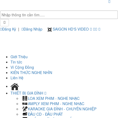
Đăng Ký
|
Đăng Nhập
SAIGON HD'S VIDEO
Giới Thiệu
Tin tức
Vì Cộng Đồng
KIẾN THỨC NGHE NHÌN
Liên Hệ
THIẾT BỊ GIA ĐÌNH
LOA XEM PHIM - NGHE NHẠC
AMPLY XEM PHIM - NGHE NHẠC
KARAOKE GIA ĐÌNH - CHUYÊN NGHIỆP
ĐẦU CD - ĐẦU PHÁT