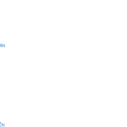
 ÁN
IỄN