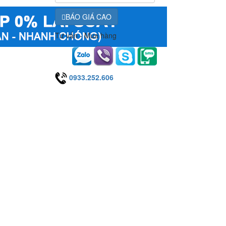
BÁO GIÁ CAO
Tư vấn - Mua hàng
0933.252.606