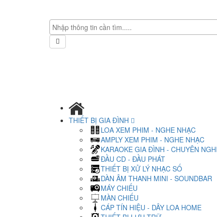
THIẾT BỊ GIA ĐÌNH
LOA XEM PHIM - NGHE NHẠC
AMPLY XEM PHIM - NGHE NHẠC
KARAOKE GIA ĐÌNH - CHUYÊN NGH
ĐẦU CD - ĐẦU PHÁT
THIẾT BỊ XỬ LÝ NHẠC SỐ
DÀN ÂM THANH MINI - SOUNDBAR
MÁY CHIẾU
MÀN CHIẾU
CÁP TÍN HIỆU - DÂY LOA HOME