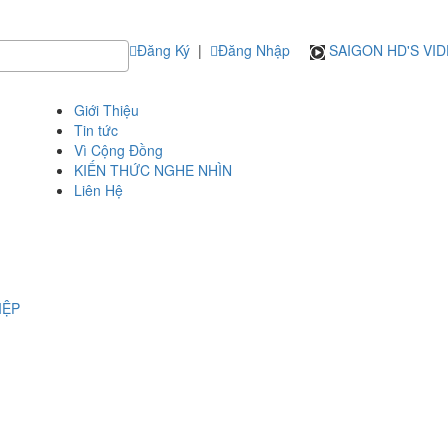
Đăng Ký
|
Đăng Nhập
SAIGON HD'S VI
Giới Thiệu
Tin tức
Vì Cộng Đồng
KIẾN THỨC NGHE NHÌN
Liên Hệ
IỆP