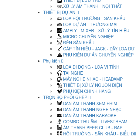
THIẾT BỊ LƯU TRỮ
XỬ LÝ ÂM THANH - NỘI THẤT
THIẾT BỊ DỰ ÁN
LOA HỘI TRƯỜNG - SÂN KHẤU
LOA DỰ ÁN - THƯƠNG MẠI
AMPLY - MIXER - XỬ LÝ TÍN HIỆU
MICRO CHUYÊN NGHIỆP
ĐÈN SÂN KHẤU
CÁP TÍN HIỆU - JACK - DÂY LOA DỰ
PHỤ KIỆN DỰ ÁN CHUYÊN NGHIỆP
Phụ kiện
LOA DI ĐỘNG - LOA VI TÍNH
TAI NGHE
MÁY NGHE NHẠC - HEADAMP
THIẾT BỊ XỬ LÝ NGUỒN ĐIỆN
PHỤ KIỆN CHÍNH HÃNG
TRỌN BỘ PHỐI GHÉP
DÀN ÂM THANH XEM PHIM
DÀN ÂM THANH NGHE NHẠC
DÀN ÂM THANH KARAOKE
COMBO THU ÂM - LIVESTREAM
ÂM THANH BEER CLUB - BAR
HỘI TRƯỜNG - SÂN KHẤU - BIỂU D