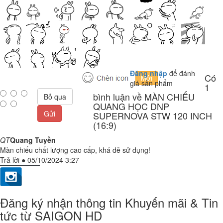
Đăng nhập
để đánh
Có
giá sản phẩm
1
bình luận về MÀN CHIẾU
Bỏ qua
QUANG HỌC DNP
Gửi
SUPERNOVA STW 120 INCH
(16:9)
QT
Quang Tuyền
Màn chiếu chất lượng cao cấp, khá dễ sử dụng!
Trả lời
●
05/10/2024 3:27
Đăng ký nhận thông tin Khuyến mãi & Tin
tức từ SAIGON HD