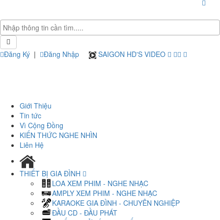
Đăng Ký
|
Đăng Nhập
SAIGON HD'S VIDEO
Giới Thiệu
Tin tức
Vì Cộng Đồng
KIẾN THỨC NGHE NHÌN
Liên Hệ
THIẾT BỊ GIA ĐÌNH
LOA XEM PHIM - NGHE NHẠC
AMPLY XEM PHIM - NGHE NHẠC
KARAOKE GIA ĐÌNH - CHUYÊN NGHIỆP
ĐẦU CD - ĐẦU PHÁT