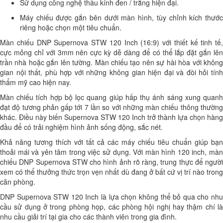
Sử dụng công nghệ thấu kính đen / trắng hiện đại.
Máy chiếu được gắn bên dưới màn hình, tùy chỉnh kích thước
riêng hoặc chọn một tiêu chuẩn.
Màn chiếu DNP Supernova STW 120 Inch (16:9) với thiết kế tinh tế,
cực mỏng chỉ với 3mm nên cực kỳ dễ dàng để có thể lắp đặt gắn lên
trần nhà hoặc gắn lên tường. Màn chiếu tạo nên sự hài hòa với không
gian nội thất, phù hợp với những không gian hiện đại và đòi hỏi tính
thẩm mỹ cao hiện nay.
Màn chiếu tích hợp bộ lọc quang giúp hấp thụ ánh sáng xung quanh
đạt độ tương phản gấp tới 7 lần so với những màn chiếu thông thường
khác. Điều này biến Supernova STW 120 Inch trở thành lựa chọn hàng
đầu để có trải nghiệm hình ảnh sống động, sắc nét.
Khả năng tương thích với tất cả các máy chiếu tiêu chuẩn giúp bạn
thoải mái và yên tâm trong việc sử dụng. Với màn hình 120 inch, màn
chiếu DNP Supernova STW cho hình ảnh rõ ràng, trung thực để người
xem có thể thưởng thức trọn vẹn nhất dù đang ở bất cứ vị trí nào trong
căn phòng.
DNP Supernova STW 120 Inch là lựa chọn không thể bỏ qua cho nhu
cầu sử dụng ở trong phòng họp, các phòng hội nghị hay thậm chí là
nhu cầu giải trí tại gia cho các thành viên trong gia đình.