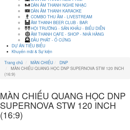
DÀN ÂM THANH NGHE NHẠC
DÀN ÂM THANH KARAOKE
COMBO THU ÂM - LIVESTREAM
ÂM THANH BEER CLUB - BAR
HỘI TRƯỜNG - SÂN KHẤU - BIỂU DIỄN
ÂM THANH CAFE - SHOP - NHÀ HÀNG
ĐẦU PHÁT - Ổ CỨNG
DỰ ÁN TIÊU BIỂU
Khuyến mãi & Sự kiện
Trang chủ
MÀN CHIẾU
DNP
MÀN CHIẾU QUANG HỌC DNP SUPERNOVA STW 120 INCH
(16:9)
MÀN CHIẾU QUANG HỌC DNP
SUPERNOVA STW 120 INCH
(16:9)