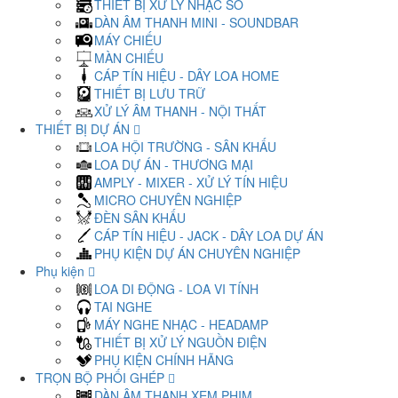
THIẾT BỊ XỬ LÝ NHẠC SỐ
DÀN ÂM THANH MINI - SOUNDBAR
MÁY CHIẾU
MÀN CHIẾU
CÁP TÍN HIỆU - DÂY LOA HOME
THIẾT BỊ LƯU TRỮ
XỬ LÝ ÂM THANH - NỘI THẤT
THIẾT BỊ DỰ ÁN
LOA HỘI TRƯỜNG - SÂN KHẤU
LOA DỰ ÁN - THƯƠNG MẠI
AMPLY - MIXER - XỬ LÝ TÍN HIỆU
MICRO CHUYÊN NGHIỆP
ĐÈN SÂN KHẤU
CÁP TÍN HIỆU - JACK - DÂY LOA DỰ ÁN
PHỤ KIỆN DỰ ÁN CHUYÊN NGHIỆP
Phụ kiện
LOA DI ĐỘNG - LOA VI TÍNH
TAI NGHE
MÁY NGHE NHẠC - HEADAMP
THIẾT BỊ XỬ LÝ NGUỒN ĐIỆN
PHỤ KIỆN CHÍNH HÃNG
TRỌN BỘ PHỐI GHÉP
DÀN ÂM THANH XEM PHIM