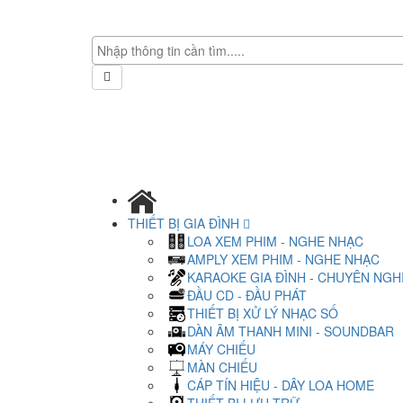
THIẾT BỊ GIA ĐÌNH
LOA XEM PHIM - NGHE NHẠC
AMPLY XEM PHIM - NGHE NHẠC
KARAOKE GIA ĐÌNH - CHUYÊN NGH
ĐẦU CD - ĐẦU PHÁT
THIẾT BỊ XỬ LÝ NHẠC SỐ
DÀN ÂM THANH MINI - SOUNDBAR
MÁY CHIẾU
MÀN CHIẾU
CÁP TÍN HIỆU - DÂY LOA HOME