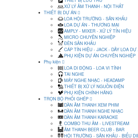
THIẾT BỊ LƯU TRỮ
XỬ LÝ ÂM THANH - NỘI THẤT
THIẾT BỊ DỰ ÁN
LOA HỘI TRƯỜNG - SÂN KHẤU
LOA DỰ ÁN - THƯƠNG MẠI
AMPLY - MIXER - XỬ LÝ TÍN HIỆU
MICRO CHUYÊN NGHIỆP
ĐÈN SÂN KHẤU
CÁP TÍN HIỆU - JACK - DÂY LOA DỰ
PHỤ KIỆN DỰ ÁN CHUYÊN NGHIỆP
Phụ kiện
LOA DI ĐỘNG - LOA VI TÍNH
TAI NGHE
MÁY NGHE NHẠC - HEADAMP
THIẾT BỊ XỬ LÝ NGUỒN ĐIỆN
PHỤ KIỆN CHÍNH HÃNG
TRỌN BỘ PHỐI GHÉP
DÀN ÂM THANH XEM PHIM
DÀN ÂM THANH NGHE NHẠC
DÀN ÂM THANH KARAOKE
COMBO THU ÂM - LIVESTREAM
ÂM THANH BEER CLUB - BAR
HỘI TRƯỜNG - SÂN KHẤU - BIỂU D