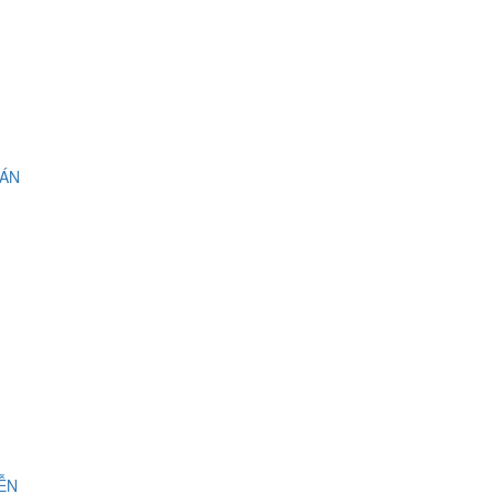
 ÁN
IỄN