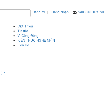
Đăng Ký
|
Đăng Nhập
SAIGON HD'S VI
Giới Thiệu
Tin tức
Vì Cộng Đồng
KIẾN THỨC NGHE NHÌN
Liên Hệ
IỆP