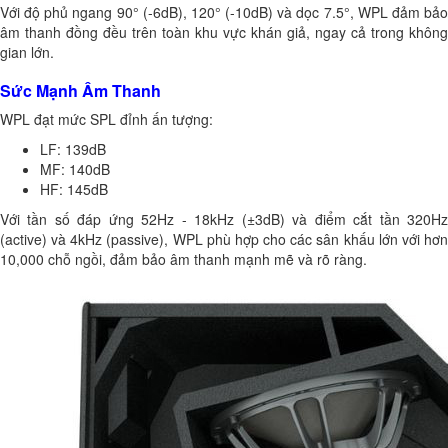
Với độ phủ ngang 90° (-6dB), 120° (-10dB) và dọc 7.5°, WPL đảm bảo
âm thanh đồng đều trên toàn khu vực khán giả, ngay cả trong không
gian lớn.
Sức Mạnh Âm Thanh
WPL đạt mức SPL đỉnh ấn tượng:
LF: 139dB
MF: 140dB
HF: 145dB
Với tần số đáp ứng 52Hz - 18kHz (±3dB) và điểm cắt tần 320Hz
(active) và 4kHz (passive), WPL phù hợp cho các sân khấu lớn với hơn
10,000 chỗ ngồi, đảm bảo âm thanh mạnh mẽ và rõ ràng.