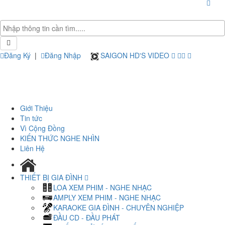
Đăng Ký
|
Đăng Nhập
SAIGON HD'S VIDEO
Giới Thiệu
Tin tức
Vì Cộng Đồng
KIẾN THỨC NGHE NHÌN
Liên Hệ
THIẾT BỊ GIA ĐÌNH
LOA XEM PHIM - NGHE NHẠC
AMPLY XEM PHIM - NGHE NHẠC
KARAOKE GIA ĐÌNH - CHUYÊN NGHIỆP
ĐẦU CD - ĐẦU PHÁT