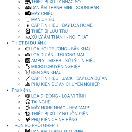
THIẾT BỊ XỬ LÝ NHẠC SỐ
DÀN ÂM THANH MINI - SOUNDBAR
MÁY CHIẾU
MÀN CHIẾU
CÁP TÍN HIỆU - DÂY LOA HOME
THIẾT BỊ LƯU TRỮ
XỬ LÝ ÂM THANH - NỘI THẤT
THIẾT BỊ DỰ ÁN
LOA HỘI TRƯỜNG - SÂN KHẤU
LOA DỰ ÁN - THƯƠNG MẠI
AMPLY - MIXER - XỬ LÝ TÍN HIỆU
MICRO CHUYÊN NGHIỆP
ĐÈN SÂN KHẤU
CÁP TÍN HIỆU - JACK - DÂY LOA DỰ ÁN
PHỤ KIỆN DỰ ÁN CHUYÊN NGHIỆP
Phụ kiện
LOA DI ĐỘNG - LOA VI TÍNH
TAI NGHE
MÁY NGHE NHẠC - HEADAMP
THIẾT BỊ XỬ LÝ NGUỒN ĐIỆN
PHỤ KIỆN CHÍNH HÃNG
TRỌN BỘ PHỐI GHÉP
DÀN ÂM THANH XEM PHIM