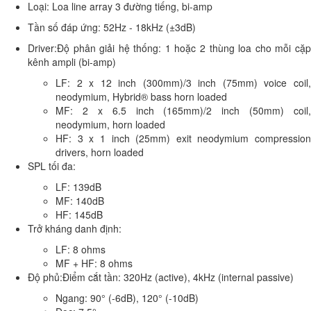
Loại: Loa line array 3 đường tiếng, bi-amp
Tần số đáp ứng: 52Hz - 18kHz (±3dB)
Driver:Độ phân giải hệ thống: 1 hoặc 2 thùng loa cho mỗi cặp
kênh ampli (bi-amp)
LF: 2 x 12 inch (300mm)/3 inch (75mm) voice coil,
neodymium, Hybrid® bass horn loaded
MF: 2 x 6.5 inch (165mm)/2 inch (50mm) coil,
neodymium, horn loaded
HF: 3 x 1 inch (25mm) exit neodymium compression
drivers, horn loaded
SPL tối đa:
LF: 139dB
MF: 140dB
HF: 145dB
Trở kháng danh định:
LF: 8 ohms
MF + HF: 8 ohms
Độ phủ:Điểm cắt tần: 320Hz (active), 4kHz (internal passive)
Ngang: 90° (-6dB), 120° (-10dB)