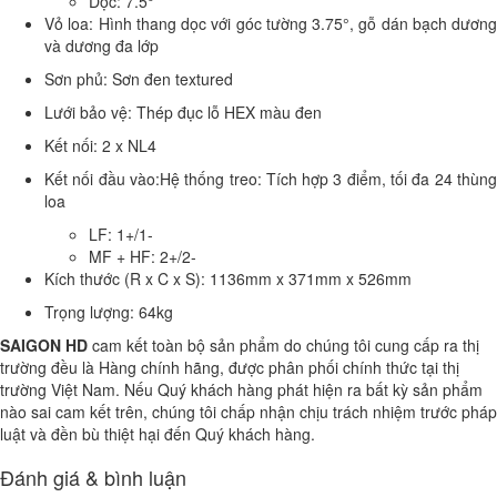
Dọc: 7.5°
Vỏ loa: Hình thang dọc với góc tường 3.75°, gỗ dán bạch dương
và dương đa lớp
Sơn phủ: Sơn đen textured
Lưới bảo vệ: Thép đục lỗ HEX màu đen
Kết nối: 2 x NL4
Kết nối đầu vào:Hệ thống treo: Tích hợp 3 điểm, tối đa 24 thùng
loa
LF: 1+/1-
MF + HF: 2+/2-
Kích thước (R x C x S): 1136mm x 371mm x 526mm
Trọng lượng: 64kg
SAIGON HD
cam kết toàn bộ sản phẩm do chúng tôi cung cấp ra thị
trường đều là Hàng chính hãng, được phân phối chính thức tại thị
trường Việt Nam. Nếu Quý khách hàng phát hiện ra bất kỳ sản phẩm
nào sai cam kết trên, chúng tôi chấp nhận chịu trách nhiệm trước pháp
luật và đền bù thiệt hại đến Quý khách hàng.
Đánh giá & bình luận