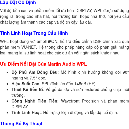
Lắp Đặt Cố Định
Với độ bền cao và phần mềm tối ưu hóa DISPLAY, WPL được sử dụng
rộng rãi trong các nhà hát, hội trường lớn, hoặc nhà thờ, nơi yêu cầu
chất lượng âm thanh cao cấp và độ tin cậy lâu dài.
Tính Linh Hoạt Trong Cấu Hình
WPL hoạt động với ampli iKON, hỗ trợ điều chỉnh DSP chính xác qua
phần mềm VU-NET. Hệ thống cho phép nâng cấp độ phân giải mảng
loa, mang lại sự linh hoạt cho các dự án với ngân sách khác nhau.
Ưu Điểm Nổi Bật Của Martin Audio WPL
Độ Phủ Âm Đồng Đều
: Mô hình định hướng không đổi 90
ngang và 7.5° dọc.
Hiệu Suất Cao
: SPL đỉnh lên đến 145dB (HF).
Thiết Kế Bền Bỉ
: Vỏ gỗ đa lớp và sơn textured chống chịu mô
trường.
Công Nghệ Tiên Tiến
: Wavefront Precision và phần mềm
DISPLAY.
Tính Linh Hoạt
: Hỗ trợ sự kiện di động và lắp đặt cố định.
Thông Số Kỹ Thuật