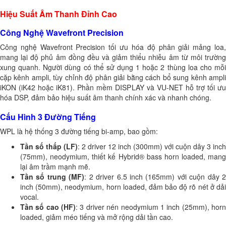
Hiệu Suất Âm Thanh Đỉnh Cao
Công Nghệ Wavefront Precision
Công nghệ Wavefront Precision tối ưu hóa độ phân giải mảng loa,
mang lại độ phủ âm đồng đều và giảm thiểu nhiễu âm từ môi trường
xung quanh. Người dùng có thể sử dụng 1 hoặc 2 thùng loa cho mỗi
cặp kênh ampli, tùy chỉnh độ phân giải bằng cách bổ sung kênh ampli
iKON (iK42 hoặc iK81). Phần mềm DISPLAY và VU-NET hỗ trợ tối ưu
hóa DSP, đảm bảo hiệu suất âm thanh chính xác và nhanh chóng.
Cấu Hình 3 Đường Tiếng
WPL là hệ thống 3 đường tiếng bi-amp, bao gồm:
Tần số thấp (LF)
: 2 driver 12 inch (300mm) với cuộn dây 3 inch
(75mm), neodymium, thiết kế Hybrid® bass horn loaded, mang
lại âm trầm mạnh mẽ.
Tần số trung (MF)
: 2 driver 6.5 inch (165mm) với cuộn dây 2
inch (50mm), neodymium, horn loaded, đảm bảo độ rõ nét ở dải
vocal.
Tần số cao (HF)
: 3 driver nén neodymium 1 inch (25mm), hor
loaded, giảm méo tiếng và mở rộng dải tần cao.