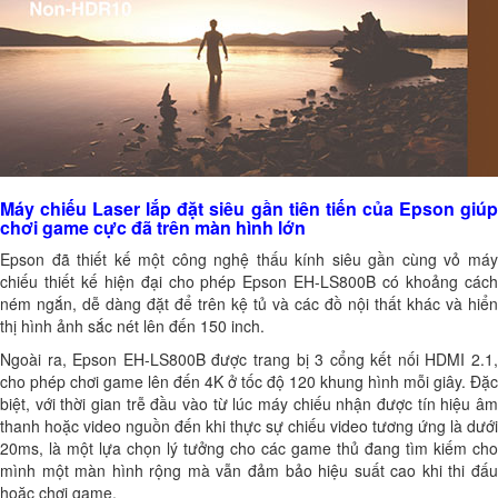
Máy chiếu Laser lắp đặt siêu gần tiên tiến của Epson giúp
chơi game cực đã trên màn hình lớn
Epson đã thiết kế một công nghệ thấu kính siêu gần cùng vỏ máy
chiếu thiết kế hiện đại cho phép Epson EH-LS800B có khoảng cách
ném ngắn, dễ dàng đặt để trên kệ tủ và các đồ nội thất khác và hiển
thị hình ảnh sắc nét lên đến 150 inch.
Ngoài ra, Epson EH-LS800B được trang bị 3 cổng kết nối HDMI 2.1,
cho phép chơi game lên đến 4K ở tốc độ 120 khung hình mỗi giây. Đặc
biệt, với thời gian trễ đầu vào từ lúc máy chiếu nhận được tín hiệu âm
thanh hoặc video nguồn đến khi thực sự chiếu video tương ứng là dưới
20ms, là một lựa chọn lý tưởng cho các game thủ đang tìm kiếm cho
mình một màn hình rộng mà vẫn đảm bảo hiệu suất cao khi thi đấu
hoặc chơi game.