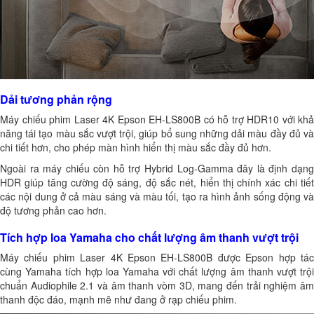
Dải tương phản rộng
Máy chiếu phim Laser 4K Epson EH-LS800B có hỗ trợ HDR10 với khả
năng tái tạo màu sắc vượt trội, giúp bổ sung những dải màu đầy đủ và
chi tiết hơn, cho phép màn hình hiển thị màu sắc đầy đủ hơn.
Ngoài ra máy chiếu còn hỗ trợ Hybrid Log-Gamma đây là định dạng
HDR giúp tăng cường độ sáng, độ sắc nét, hiển thị chính xác chi tiết
các nội dung ở cả màu sáng và màu tối, tạo ra hình ảnh sống động và
độ tương phản cao hơn.
Tích hợp loa Yamaha cho chất lượng âm thanh vượt trội
Máy chiếu phim Laser 4K Epson EH-LS800B được Epson hợp tác
cùng Yamaha tích hợp loa Yamaha với chất lượng âm thanh vượt trội
chuẩn Audiophile 2.1 và âm thanh vòm 3D, mang đến trải nghiệm âm
thanh độc đáo, mạnh mẽ như đang ở rạp chiếu phim.