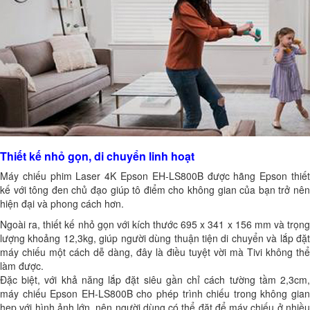
Thiết kế nhỏ gọn, di chuyển linh hoạt
Máy chiếu phim Laser 4K Epson EH-LS800B được hãng Epson thiết
kế với tông đen chủ đạo giúp tô điểm cho không gian của bạn trở nên
hiện đại và phong cách hơn.
Ngoài ra, thiết kế nhỏ gọn với kích thước 695‎ x 341 x 156 mm và trọng
lượng khoảng 12,3kg, giúp người dùng thuận tiện di chuyển và lắp đặt
máy chiếu một cách dễ dàng, đây là điều tuyệt vời mà Tivi không thể
làm được.
Đặc biệt, với khả năng lắp đặt siêu gần chỉ cách tường tầm 2,3cm,
máy chiếu Epson EH-LS800B cho phép trình chiếu trong không gian
hẹp với hình ảnh lớn, nên người dùng có thể đặt để máy chiếu ở nhiều