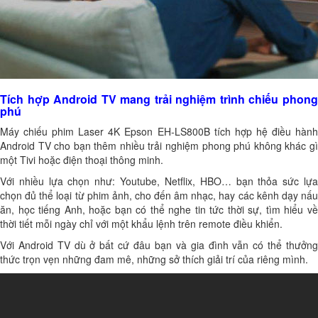
Tích hợp Android TV mang trải nghiệm trình chiếu phong
phú
Máy chiếu phim Laser 4K Epson EH-LS800B tích hợp hệ điều hành
Android TV cho bạn thêm nhiều trải nghiệm phong phú không khác gì
một Tivi hoặc điện thoại thông minh.
Với nhiều lựa chọn như: Youtube, Netflix, HBO… bạn thỏa sức lựa
chọn đủ thể loại từ phim ảnh, cho đến âm nhạc, hay các kênh dạy nấu
ăn, học tiếng Anh, hoặc bạn có thể nghe tin tức thời sự, tìm hiểu về
thời tiết mỗi ngày chỉ với một khẩu lệnh trên remote điều khiển.
Với Android TV dù ở bất cứ đâu bạn và gia đình vẫn có thể thưởng
thức trọn vẹn những đam mê, những sở thích giải trí của riêng mình.