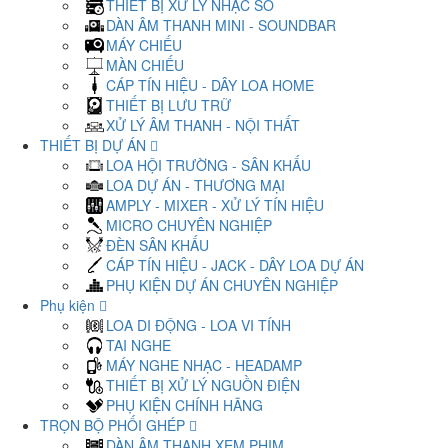
THIẾT BỊ XỬ LÝ NHẠC SỐ
DÀN ÂM THANH MINI - SOUNDBAR
MÁY CHIẾU
MÀN CHIẾU
CÁP TÍN HIỆU - DÂY LOA HOME
THIẾT BỊ LƯU TRỮ
XỬ LÝ ÂM THANH - NỘI THẤT
THIẾT BỊ DỰ ÁN
LOA HỘI TRƯỜNG - SÂN KHẤU
LOA DỰ ÁN - THƯƠNG MẠI
AMPLY - MIXER - XỬ LÝ TÍN HIỆU
MICRO CHUYÊN NGHIỆP
ĐÈN SÂN KHẤU
CÁP TÍN HIỆU - JACK - DÂY LOA DỰ ÁN
PHỤ KIỆN DỰ ÁN CHUYÊN NGHIỆP
Phụ kiện
LOA DI ĐỘNG - LOA VI TÍNH
TAI NGHE
MÁY NGHE NHẠC - HEADAMP
THIẾT BỊ XỬ LÝ NGUỒN ĐIỆN
PHỤ KIỆN CHÍNH HÃNG
TRỌN BỘ PHỐI GHÉP
DÀN ÂM THANH XEM PHIM