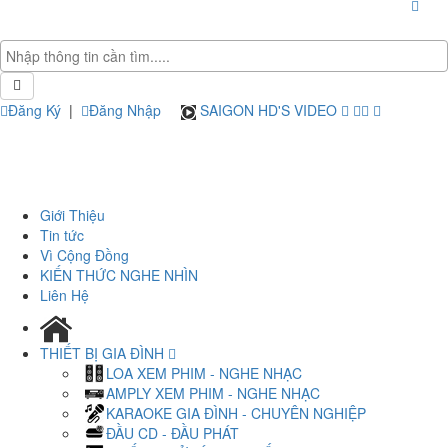
Đăng Ký
|
Đăng Nhập
SAIGON HD'S VIDEO
Giới Thiệu
Tin tức
Vì Cộng Đồng
KIẾN THỨC NGHE NHÌN
Liên Hệ
THIẾT BỊ GIA ĐÌNH
LOA XEM PHIM - NGHE NHẠC
AMPLY XEM PHIM - NGHE NHẠC
KARAOKE GIA ĐÌNH - CHUYÊN NGHIỆP
ĐẦU CD - ĐẦU PHÁT