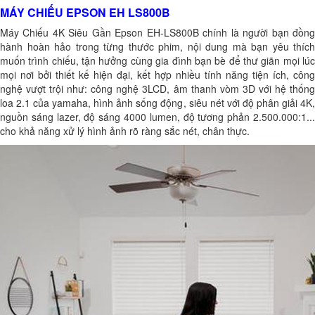
MÁY CHIẾU EPSON EH LS800B
Máy Chiếu 4K Siêu Gần Epson EH-LS800B chính là người bạn đồng
hành hoàn hảo trong từng thước phim, nội dung mà bạn yêu thích
muốn trình chiếu, tận hưởng cùng gia đình bạn bè để thư giãn mọi lúc
mọi nơi bởi thiết kế hiện đại, kết hợp nhiều tính năng tiện ích, công
nghệ vượt trội như: công nghệ 3LCD, âm thanh vòm 3D với hệ thống
loa 2.1 của yamaha, hình ảnh sống động, siêu nét với độ phân giải 4K,
nguồn sáng lazer, độ sáng 4000 lumen, độ tương phản 2.500.000:1...
cho khả năng xử lý hình ảnh rõ ràng sắc nét, chân thực.