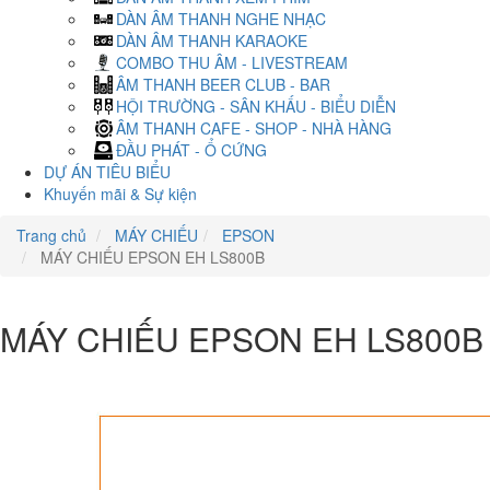
DÀN ÂM THANH NGHE NHẠC
DÀN ÂM THANH KARAOKE
COMBO THU ÂM - LIVESTREAM
ÂM THANH BEER CLUB - BAR
HỘI TRƯỜNG - SÂN KHẤU - BIỂU DIỄN
ÂM THANH CAFE - SHOP - NHÀ HÀNG
ĐẦU PHÁT - Ổ CỨNG
DỰ ÁN TIÊU BIỂU
Khuyến mãi & Sự kiện
Trang chủ
MÁY CHIẾU
EPSON
MÁY CHIẾU EPSON EH LS800B
MÁY CHIẾU EPSON EH LS800B