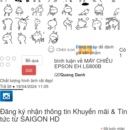
Đăng nhập
để đánh
Có
giá sản phẩm
1
bình luận về MÁY CHIẾU
Bỏ qua
EPSON EH LS800B
Gửi
QD
Quang Danh
Chất lượng hình ảnh rất đẹp!
Trả lời
●
19/04/2024 11:05
Đăng ký nhận thông tin Khuyến mãi & Tin
tức từ SAIGON HD
*
Bắt buộc nhập!