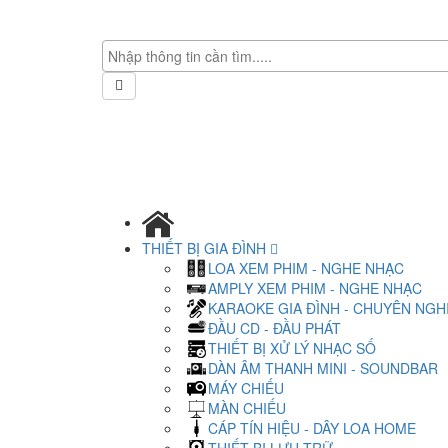
THIẾT BỊ GIA ĐÌNH
LOA XEM PHIM - NGHE NHẠC
AMPLY XEM PHIM - NGHE NHẠC
KARAOKE GIA ĐÌNH - CHUYÊN NGH
ĐẦU CD - ĐẦU PHÁT
THIẾT BỊ XỬ LÝ NHẠC SỐ
DÀN ÂM THANH MINI - SOUNDBAR
MÁY CHIẾU
MÀN CHIẾU
CÁP TÍN HIỆU - DÂY LOA HOME