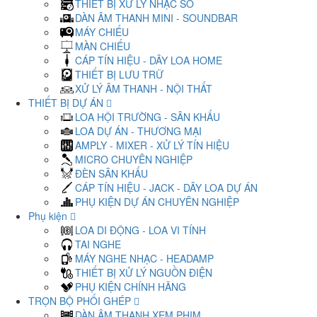
THIẾT BỊ XỬ LÝ NHẠC SỐ
DÀN ÂM THANH MINI - SOUNDBAR
MÁY CHIẾU
MÀN CHIẾU
CÁP TÍN HIỆU - DÂY LOA HOME
THIẾT BỊ LƯU TRỮ
XỬ LÝ ÂM THANH - NỘI THẤT
THIẾT BỊ DỰ ÁN
LOA HỘI TRƯỜNG - SÂN KHẤU
LOA DỰ ÁN - THƯƠNG MẠI
AMPLY - MIXER - XỬ LÝ TÍN HIỆU
MICRO CHUYÊN NGHIỆP
ĐÈN SÂN KHẤU
CÁP TÍN HIỆU - JACK - DÂY LOA DỰ ÁN
PHỤ KIỆN DỰ ÁN CHUYÊN NGHIỆP
Phụ kiện
LOA DI ĐỘNG - LOA VI TÍNH
TAI NGHE
MÁY NGHE NHẠC - HEADAMP
THIẾT BỊ XỬ LÝ NGUỒN ĐIỆN
PHỤ KIỆN CHÍNH HÃNG
TRỌN BỘ PHỐI GHÉP
DÀN ÂM THANH XEM PHIM