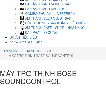
DÀN ÂM THANH NGHE NHẠC
DÀN ÂM THANH KARAOKE
COMBO THU ÂM - LIVESTREAM
ÂM THANH BEER CLUB - BAR
HỘI TRƯỜNG - SÂN KHẤU - BIỂU DIỄN
ÂM THANH CAFE - SHOP - NHÀ HÀNG
ĐẦU PHÁT - Ổ CỨNG
DỰ ÁN TIÊU BIỂU
Khuyến mãi & Sự kiện
Trang chủ
TAI NGHE
BOSE
MÁY TRỢ THÍNH BOSE SOUNDCONTROL
MÁY TRỢ THÍNH BOSE
SOUNDCONTROL