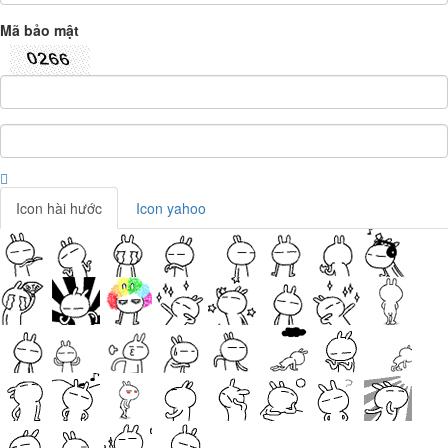
Mã bảo mật
Icon hài hước
Icon yahoo