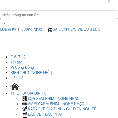
Đăng Ký
|
Đăng Nhập
SAIGON HD'S VIDEO
Giới Thiệu
Tin tức
Vì Cộng Đồng
KIẾN THỨC NGHE NHÌN
Liên Hệ
THIẾT BỊ GIA ĐÌNH
LOA XEM PHIM - NGHE NHẠC
AMPLY XEM PHIM - NGHE NHẠC
KARAOKE GIA ĐÌNH - CHUYÊN NGHIỆP
ĐẦU CD - ĐẦU PHÁT