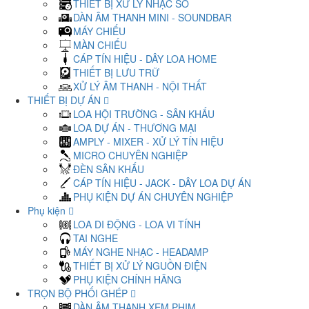
THIẾT BỊ XỬ LÝ NHẠC SỐ
DÀN ÂM THANH MINI - SOUNDBAR
MÁY CHIẾU
MÀN CHIẾU
CÁP TÍN HIỆU - DÂY LOA HOME
THIẾT BỊ LƯU TRỮ
XỬ LÝ ÂM THANH - NỘI THẤT
THIẾT BỊ DỰ ÁN
LOA HỘI TRƯỜNG - SÂN KHẤU
LOA DỰ ÁN - THƯƠNG MẠI
AMPLY - MIXER - XỬ LÝ TÍN HIỆU
MICRO CHUYÊN NGHIỆP
ĐÈN SÂN KHẤU
CÁP TÍN HIỆU - JACK - DÂY LOA DỰ ÁN
PHỤ KIỆN DỰ ÁN CHUYÊN NGHIỆP
Phụ kiện
LOA DI ĐỘNG - LOA VI TÍNH
TAI NGHE
MÁY NGHE NHẠC - HEADAMP
THIẾT BỊ XỬ LÝ NGUỒN ĐIỆN
PHỤ KIỆN CHÍNH HÃNG
TRỌN BỘ PHỐI GHÉP
DÀN ÂM THANH XEM PHIM