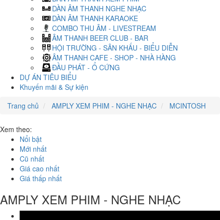
DÀN ÂM THANH NGHE NHẠC
DÀN ÂM THANH KARAOKE
COMBO THU ÂM - LIVESTREAM
ÂM THANH BEER CLUB - BAR
HỘI TRƯỜNG - SÂN KHẤU - BIỂU DIỄN
ÂM THANH CAFE - SHOP - NHÀ HÀNG
ĐẦU PHÁT - Ổ CỨNG
DỰ ÁN TIÊU BIỂU
Khuyến mãi & Sự kiện
Trang chủ
AMPLY XEM PHIM - NGHE NHẠC
MCINTOSH
Xem theo:
Nổi bật
Mới nhất
Cũ nhất
Giá cao nhất
Giá thấp nhất
AMPLY XEM PHIM - NGHE NHẠC