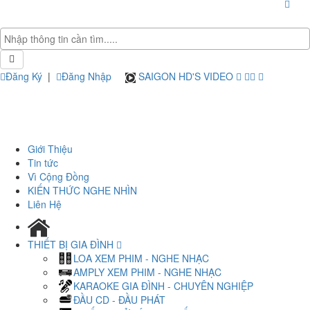
Đăng Ký
|
Đăng Nhập
SAIGON HD'S VIDEO
Giới Thiệu
Tin tức
Vì Cộng Đồng
KIẾN THỨC NGHE NHÌN
Liên Hệ
THIẾT BỊ GIA ĐÌNH
LOA XEM PHIM - NGHE NHẠC
AMPLY XEM PHIM - NGHE NHẠC
KARAOKE GIA ĐÌNH - CHUYÊN NGHIỆP
ĐẦU CD - ĐẦU PHÁT