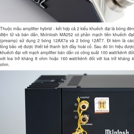
Thuộc mẫu amplifier hybrid - kết hợp cả 2 kiểu khuếch đại là bóng đèn
điện tử và bán dẫn, McIntosh MA252 có phần mạch tiền khuếch đại
(preamp) sử dụng 2 bóng 12AX7a và 2 bóng 12AT7. Đi kèm là các
lồng bảo vệ được thiết kế thanh lịch đầy hoài cổ. Sau đó tín hiệu được
khuếch đại với mạch amplifier bán dẫn có công suất 100 watt/kênh đối
với loa trở kháng 8 ohm hoặc 160 watt/kênh đối với loa trở kháng 4
ohm.