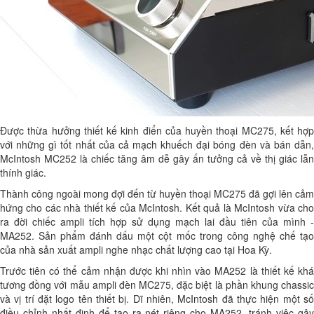
Được thừa hưởng thiết kế kinh điển của huyền thoại MC275, kết hợp
với những gì tốt nhất của cả mạch khuếch đại bóng đèn và bán dẫn,
McIntosh MC252 là chiếc tăng âm dễ gây ấn tưởng cả về thị giác lẫn
thính giác.
Thành công ngoài mong đợi đến từ huyền thoại MC275 đã gợi lên cảm
hứng cho các nhà thiết kế của McIntosh. Kết quả là McIntosh vừa cho
ra đời chiếc ampli tích hợp sử dụng mạch lai đầu tiên của mình -
MA252. Sản phẩm đánh dấu một cột mốc trong công nghệ chế tạo
của nhà sản xuất ampli nghe nhạc chất lượng cao tại Hoa Kỳ.
Trước tiên có thể cảm nhận được khi nhìn vào MA252 là thiết kế khá
tương đồng với mẫu ampli đèn MC275, đặc biệt là phần khung chassic
và vị trí đặt logo tên thiết bị. Dĩ nhiên, McIntosh đã thực hiện một số
điều chỉnh nhất định để tạo ra nét riêng cho MA252, tránh việc gây