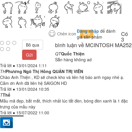
Đăng nhập
để đánh
Có
giá sản phẩm
3
bình luận về MCINTOSH MA252
Bỏ qua
QT
Quốc Thiện
Gửi
Sẵn hàng không ad
Trả lời
●
13/01/2024 1:11
TH
Phương Ngô Thị Hồng
QUẢN TRỊ VIÊN
Chào Anh Thiện , KD sẽ check kho và liên hệ báo anh ngay nhé ạ.
Cảm ơn Anh đã liên hệ SAIGON HD
Trả lời
●
13/01/2024 10:35
T
Thế
Mẫu mã đẹp, bắt mắt, thích nhất lúc tắt đèn, bóng đèn xanh là 1 đặc
trưng của mẫu này
Trả lời
●
15/07/2022 11:00