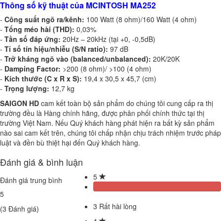
Thông số kỹ thuật của MCINTOSH MA252
-
Công suất ngõ ra/kênh:
100 Watt (8 ohm)/160 Watt (4 ohm)
-
Tổng méo hài (THD):
0,03%
-
Tần số đáp ứng:
20Hz – 20kHz (tại +0, -0,5dB)
-
Tỉ số tín hiệu/nhiễu (S/N ratio):
97 dB
-
Trở kháng ngõ vào (balanced/unbalanced):
20K/20K
-
Damping Factor:
>200 (8 ohm)/ >100 (4 ohm)
-
Kích thước (C x R x S):
19,4 x 30,5 x 45,7 (cm)
-
Trọng lượng:
12,7 kg
SAIGON HD
cam kết toàn bộ sản phẩm do chúng tôi cung cấp ra thị
trường đều là Hàng chính hãng, được phân phối chính thức tại thị
trường Việt Nam. Nếu Quý khách hàng phát hiện ra bất kỳ sản phẩm
nào sai cam kết trên, chúng tôi chấp nhận chịu trách nhiệm trước pháp
luật và đền bù thiệt hại đến Quý khách hàng.
Đánh giá & bình luận
5
Đánh giá trung bình
5
3
Rất hài lòng
(
3
Đánh giá)
4