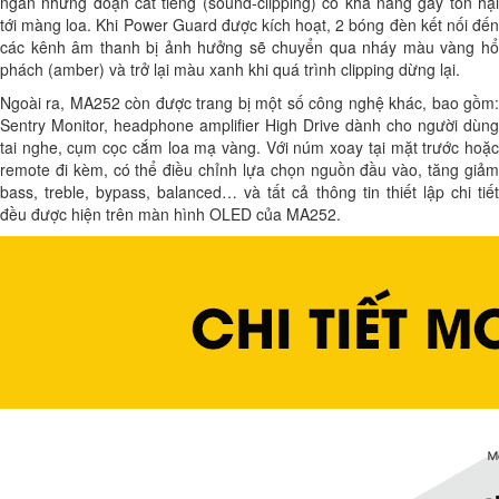
ngăn những đoạn cắt tiếng (sound-clipping) có khả năng gây tổn hại
tới màng loa. Khi Power Guard được kích hoạt, 2 bóng đèn kết nối đến
các kênh âm thanh bị ảnh hưởng sẽ chuyển qua nháy màu vàng hổ
phách (amber) và trở lại màu xanh khi quá trình clipping dừng lại.
Ngoài ra, MA252 còn được trang bị một số công nghệ khác, bao gồm:
Sentry Monitor, headphone amplifier High Drive dành cho người dùng
tai nghe, cụm cọc cắm loa mạ vàng. Với núm xoay tại mặt trước hoặc
remote đi kèm, có thể điều chỉnh lựa chọn nguồn đầu vào, tăng giảm
bass, treble, bypass, balanced… và tất cả thông tin thiết lập chi tiết
đều được hiện trên màn hình OLED của MA252.