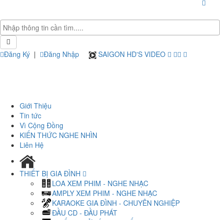
Đăng Ký
|
Đăng Nhập
SAIGON HD'S VIDEO
Giới Thiệu
Tin tức
Vì Cộng Đồng
KIẾN THỨC NGHE NHÌN
Liên Hệ
THIẾT BỊ GIA ĐÌNH
LOA XEM PHIM - NGHE NHẠC
AMPLY XEM PHIM - NGHE NHẠC
KARAOKE GIA ĐÌNH - CHUYÊN NGHIỆP
ĐẦU CD - ĐẦU PHÁT