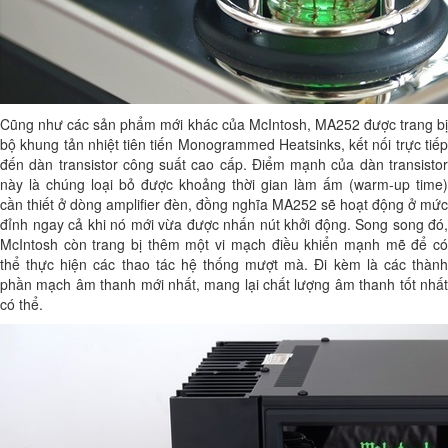
Cũng như các sản phẩm mới khác của McIntosh, MA252 được trang bị
bộ khung tản nhiệt tiên tiến Monogrammed Heatsinks, kết nối trực tiếp
đến dàn transistor công suất cao cấp. Điểm mạnh của dàn transistor
này là chúng loại bỏ được khoảng thời gian làm ấm (warm-up time)
cần thiết ở dòng amplifier đèn, đồng nghĩa MA252 sẽ hoạt động ở mức
đỉnh ngay cả khi nó mới vừa được nhấn nút khởi động. Song song đó,
McIntosh còn trang bị thêm một vi mạch điều khiển mạnh mẽ để có
thể thực hiện các thao tác hệ thống mượt mà. Đi kèm là các thành
phần mạch âm thanh mới nhất, mang lại chất lượng âm thanh tốt nhất
có thể.