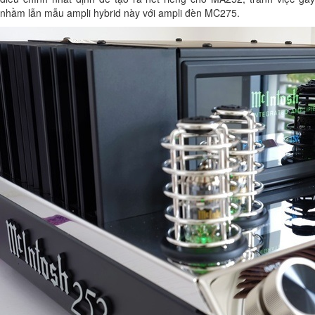
nhầm lẫn mẫu ampli hybrid này với ampli đèn MC275.