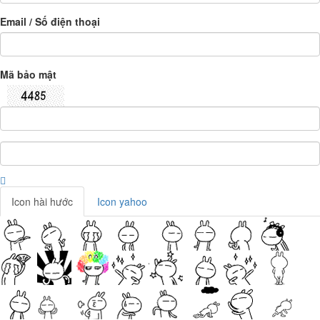
Email / Số điện thoại
Mã bảo mật
Icon hài hước
Icon yahoo