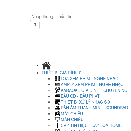
THIẾT BỊ GIA ĐÌNH
LOA XEM PHIM - NGHE NHẠC
AMPLY XEM PHIM - NGHE NHẠC
KARAOKE GIA ĐÌNH - CHUYÊN NGH
ĐẦU CD - ĐẦU PHÁT
THIẾT BỊ XỬ LÝ NHẠC SỐ
DÀN ÂM THANH MINI - SOUNDBAR
MÁY CHIẾU
MÀN CHIẾU
CÁP TÍN HIỆU - DÂY LOA HOME