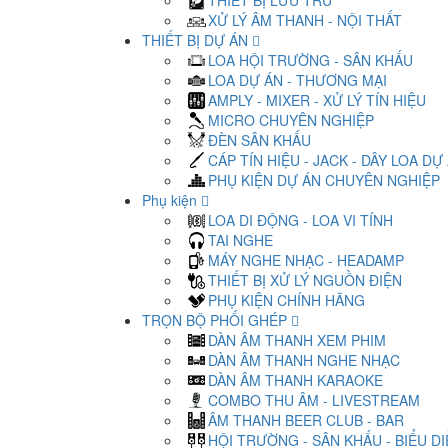
THIẾT BỊ LƯU TRỮ
XỬ LÝ ÂM THANH - NỘI THẤT
THIẾT BỊ DỰ ÁN
LOA HỘI TRƯỜNG - SÂN KHẤU
LOA DỰ ÁN - THƯƠNG MẠI
AMPLY - MIXER - XỬ LÝ TÍN HIỆU
MICRO CHUYÊN NGHIỆP
ĐÈN SÂN KHẤU
CÁP TÍN HIỆU - JACK - DÂY LOA DỰ
PHỤ KIỆN DỰ ÁN CHUYÊN NGHIỆP
Phụ kiện
LOA DI ĐỘNG - LOA VI TÍNH
TAI NGHE
MÁY NGHE NHẠC - HEADAMP
THIẾT BỊ XỬ LÝ NGUỒN ĐIỆN
PHỤ KIỆN CHÍNH HÃNG
TRỌN BỘ PHỐI GHÉP
DÀN ÂM THANH XEM PHIM
DÀN ÂM THANH NGHE NHẠC
DÀN ÂM THANH KARAOKE
COMBO THU ÂM - LIVESTREAM
ÂM THANH BEER CLUB - BAR
HỘI TRƯỜNG - SÂN KHẤU - BIỂU D