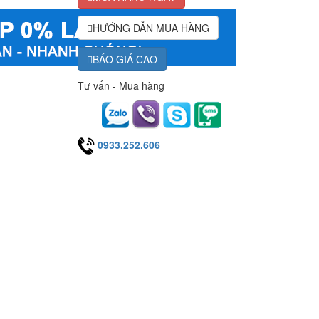
HƯỚNG DẪN MUA HÀNG
BÁO GIÁ CAO
Tư vấn - Mua hàng
0933.252.606