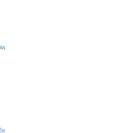
 ÁN
IỄN