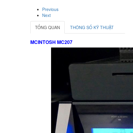
Previous
Next
TỔNG QUAN
THÔNG SỐ KỸ THUẬT
MCINTOSH MC207