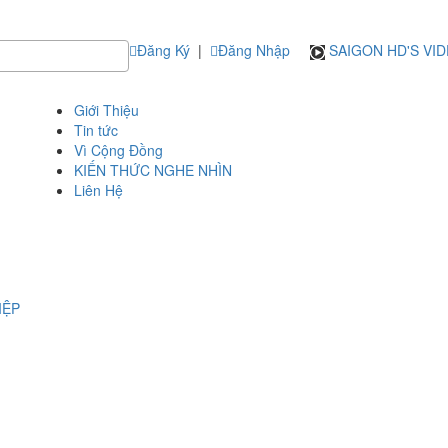
Đăng Ký
|
Đăng Nhập
SAIGON HD'S VI
Giới Thiệu
Tin tức
Vì Cộng Đồng
KIẾN THỨC NGHE NHÌN
Liên Hệ
IỆP