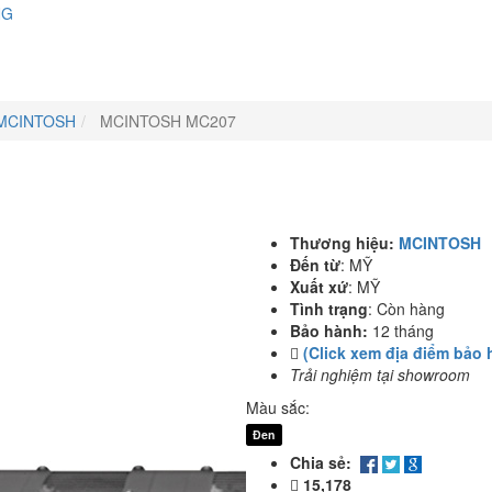
NG
MCINTOSH
MCINTOSH MC207
Thương hiệu:
MCINTOSH
Đến từ
:
MỸ
Xuất xứ
:
MỸ
Tình trạng
:
Còn hàng
Bảo hành:
12 tháng
(Click xem địa điểm bảo 
Trải nghiệm tại showroom
Màu sắc:
Đen
Chia sẻ:
15,178