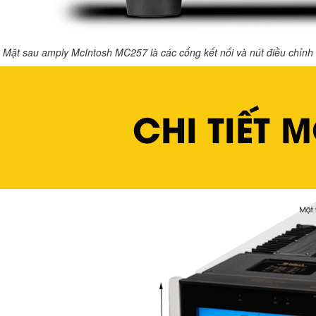
Mặt sau amply McIntosh MC257 là các cổng kết nối và nút điều chỉnh