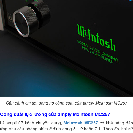
Cận cảnh chi tiết đồng hồ công suất của amply McIntosh MC257
Công suất lực lưỡng của amply McIntosh MC257
Là ampli 07 kênh chuyên dụng,
McIntosh MC257
có khả năng đá
ứng nhu cầu phòng phim ở định dạng 5.1.2 hoặc 7.1. Theo đó, khi sử