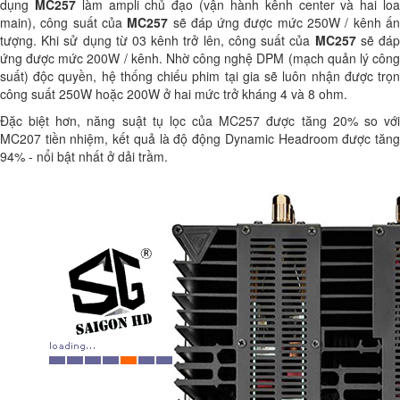
dụng
MC257
làm ampli chủ đạo (vận hành kênh center và hai lo
main), công suất của
MC257
sẽ đáp ứng được mức 250W / kênh ấ
tượng. Khi sử dụng từ 03 kênh trở lên, công suất của
MC257
sẽ đá
ứng được mức 200W / kênh. Nhờ công nghệ DPM (mạch quản lý công
suất) độc quyền, hệ thống chiếu phim tại gia sẽ luôn nhận được trọn
công suất 250W hoặc 200W ở hai mức trở kháng 4 và 8 ohm.
Đặc biệt hơn, năng suật tụ lọc của MC257 được tăng 20% so với
MC207 tiền nhiệm, kết quả là độ động Dynamic Headroom được tăng
94% - nổi bật nhất ở dải trầm.