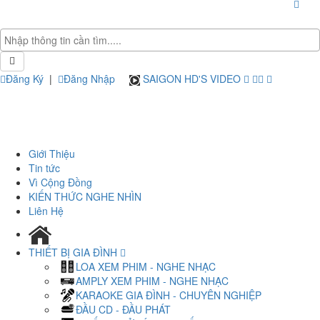
Đăng Ký
|
Đăng Nhập
SAIGON HD'S VIDEO
Giới Thiệu
Tin tức
Vì Cộng Đồng
KIẾN THỨC NGHE NHÌN
Liên Hệ
THIẾT BỊ GIA ĐÌNH
LOA XEM PHIM - NGHE NHẠC
AMPLY XEM PHIM - NGHE NHẠC
KARAOKE GIA ĐÌNH - CHUYÊN NGHIỆP
ĐẦU CD - ĐẦU PHÁT