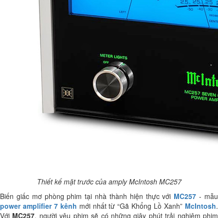
Thiết kế mặt trước của amply McIntosh MC257
Biến giấc mơ phòng phim tại nhà thành hiện thực với
MC257
- mẫ
power amplifier 7 kênh
mới nhất từ “Gã Khổng Lồ Xanh”
McIntosh
Với
MC257
, người yêu phim sẽ có những giây phút trải nghiệm phi