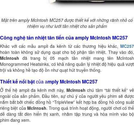
Mặt trên amply McIntosh MC257 được thiết kế với những rãnh nhỏ có
nhiệm vụ như lưới tản nhiệt cho sản phẩm
Công nghệ tản nhiệt tân tiến của amply McIntosh MC257
Khác với các mẫu ampli đa kênh từ các thương hiệu khác,
MC257
hoàn toàn không sử dụng quạt cho bộ phận tản nhiệt. Thay vào đó,
McIntosh
đã trang bị 05 mạch tản nhiệt mang tên McIntosh
Monogrammed Heatsinks, có khả năng quản lý nhiệt độ hiệu quả vượt
trội và không hề tạo độ ồn như quạt hút truyền thống.
Thiết kế nổi bật
của a
mply McIntosh MC257
Ở thế hệ ampli đa kênh mới này,
McIntosh
chú tâm “tái thiết kế” v
ngoài của sản phẩm. Đầu tiên, sự chú ý của người yêu phim sẽ được
nắm bắt bởi chiếc đồng hồ “TripleView” kết hợp ba đồng hồ công suất
riêng biệt của
McIntosh
. Trong quá trình hoạt động, người chơi có thể
dễ dàng tắt đèn hiển thị xanh, nhằm tập trung và hòa mình vào bộ
phim đang xem.