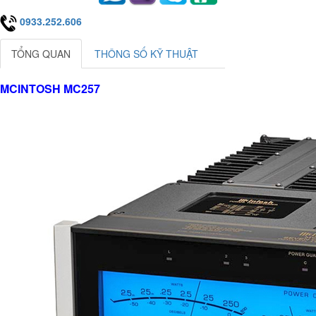
0933.252.606
TỔNG QUAN
THÔNG SỐ KỸ THUẬT
MCINTOSH MC257