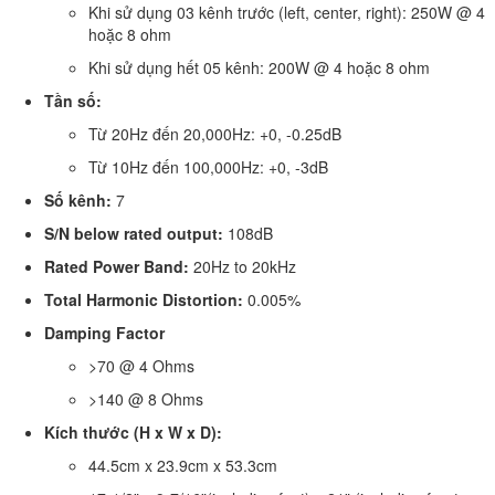
Khi sử dụng 03 kênh trước (left, center, right): 250W @ 4
hoặc 8 ohm
Khi sử dụng hết 05 kênh: 200W @ 4 hoặc 8 ohm
Tần số:
Từ 20Hz đến 20,000Hz: +0, -0.25dB
Từ 10Hz đến 100,000Hz: +0, -3dB
Số kênh:
7
S/N below rated output:
108dB
Rated Power Band:
20Hz to 20kHz
Total Harmonic Distortion:
0.005%
Damping Factor
>70 @ 4 Ohms
>140 @ 8 Ohms
Kích thước (H x W x D):
44.5cm x 23.9cm x 53.3cm