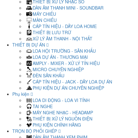
THIẾT BỊ XỬ LÝ NHẠC SỐ
DÀN ÂM THANH MINI - SOUNDBAR
MÁY CHIẾU
MÀN CHIẾU
CÁP TÍN HIỆU - DÂY LOA HOME
THIẾT BỊ LƯU TRỮ
XỬ LÝ ÂM THANH - NỘI THẤT
THIẾT BỊ DỰ ÁN
LOA HỘI TRƯỜNG - SÂN KHẤU
LOA DỰ ÁN - THƯƠNG MẠI
AMPLY - MIXER - XỬ LÝ TÍN HIỆU
MICRO CHUYÊN NGHIỆP
ĐÈN SÂN KHẤU
CÁP TÍN HIỆU - JACK - DÂY LOA DỰ ÁN
PHỤ KIỆN DỰ ÁN CHUYÊN NGHIỆP
Phụ kiện
LOA DI ĐỘNG - LOA VI TÍNH
TAI NGHE
MÁY NGHE NHẠC - HEADAMP
THIẾT BỊ XỬ LÝ NGUỒN ĐIỆN
PHỤ KIỆN CHÍNH HÃNG
TRỌN BỘ PHỐI GHÉP
DÀN ÂM THANH XEM PHIM