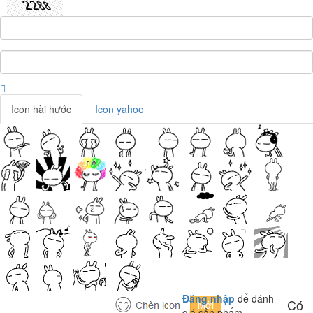
Icon hài hước
Icon yahoo
Đăng nhập
để đánh
Có
giá sản phẩm